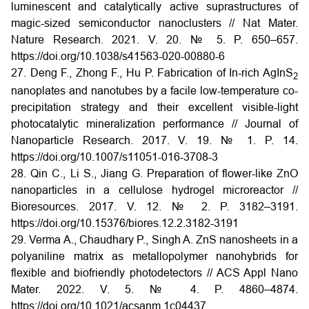
luminescent and catalytically active suprastructures of
magic-sized semiconductor nanoclusters // Nat Mater.
Nature Research. 2021. V. 20. № 5. P. 650–657.
https://doi.org/10.1038/s41563-020-00880-6
27. Deng F., Zhong F., Hu P. Fabrication of In-rich AgInS
2
nanoplates and nanotubes by a facile low-temperature co-
precipitation strategy and their excellent visible-light
photocatalytic mineralization performance // Journal of
Nanoparticle Research. 2017. V. 19. № 1. P. 14.
https://doi.org/10.1007/s11051-016-3708-3
28. Qin C., Li S., Jiang G. Preparation of flower-like ZnO
nanoparticles in a cellulose hydrogel microreactor //
Bioresources. 2017. V. 12. № 2. P. 3182–3191.
https://doi.org/10.15376/biores.12.2.3182-3191
29. Verma A., Chaudhary P., Singh A. ZnS nanosheets in a
polyaniline matrix as metallopolymer nanohybrids for
flexible and biofriendly photodetectors // ACS Appl Nano
Mater. 2022. V. 5. № 4. P. 4860–4874.
https://doi.org/10.1021/acsanm.1c04437