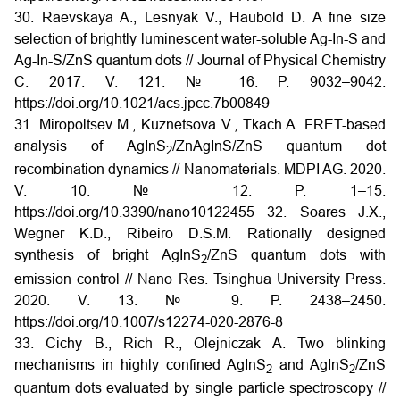
30. Raevskaya A., Lesnyak V., Haubold D. A fine size
selection of brightly luminescent water-soluble Ag-In-S and
Ag-In-S/ZnS quantum dots // Journal of Physical Chemistry
C. 2017. V. 121. № 16. P. 9032–9042.
https://doi.org/10.1021/acs.jpcc.7b00849
31. Miropoltsev M., Kuznetsova V., Tkach A. FRET-based
analysis of AgInS
/ZnAgInS/ZnS quantum dot
2
recombination dynamics // Nanomaterials. MDPI AG. 2020.
V. 10. № 12. P. 1–15.
https://doi.org/10.3390/nano10122455
32. Soares J.X.,
Wegner K.D., Ribeiro D.S.M. Rationally designed
synthesis of bright AgInS
/ZnS quantum dots with
2
emission control // Nano Res. Tsinghua University Press.
2020. V. 13. № 9. P. 2438–2450.
https://doi.org/10.1007/s12274-020-2876-8
33. Cichy B., Rich R., Olejniczak A. Two blinking
mechanisms in highly confined AgInS
and AgInS
/ZnS
2
2
quantum dots evaluated by single particle spectroscopy //