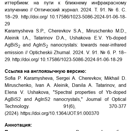
иттербием: на пути к ближнему инфракрасному
излучению // Оптический журнал. 2024. Т. 91. № 6. С.
18–29. http://doi.org/ 10.17586/1023-5086-2024-91-06-18-
29
Karamysheva S.P., Cherevkov S.A., Miruschenko M.D.,
Aleinik I.A., Tatarinov D.A., Ushakova E.V. Yb-doped
AgBiS
and AgInS
nanocrystals: towards near-infrared
2
2
emission // Opticheskii Zhurnal. 2024. V. 91. № 6. P. 18–
29. http://doi.org/ 10.17586/1023-5086-2024-91-06-18-29
Ссылка на англоязычную версию:
Sofia P. Karamysheva, Sergei A. Cherevkov, Mikhail D.
Miruschenko, Ivan A. Aleinik, Danila A. Tatarinov, and
Elena V. Ushakova, "Spectral properties of Yb-doped
AgBiS2 and AgInS2 nanocrystals," Journal of Optical
Technology. 91(6), 370-377
(2024).
https://doi.org/10.1364/JOT.91.000370
Аннотация: