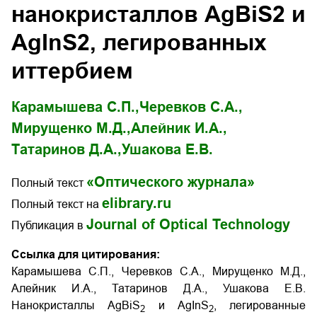
нанокристаллов AgBiS2 и
AgInS2, легированных
иттербием
Карамышева С.П.,
Черевков С.А.,
Мирущенко М.Д.,
Алейник И.А.,
Татаринов Д.А.,
Ушакова Е.В.
«Оптического журнала»
Полный текст
elibrary.ru
Полный текст на
Journal of Optical Technology
Публикация в
Ссылка для цитирования:
Карамышева С.П., Черевков С.А., Мирущенко М.Д.,
Алейник И.А., Татаринов Д.А., Ушакова Е.В.
Нанокристаллы AgBiS
и AgInS
, легированные
2
2