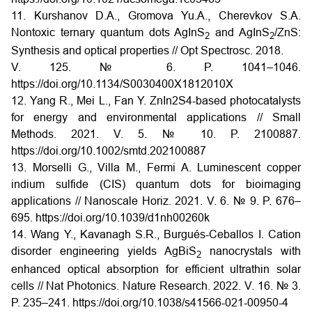
11. Kurshanov D.A., Gromova Yu.A., Cherevkov S.A.
Nontoxic ternary quantum dots AgInS
and AgInS
/ZnS:
2
2
Synthesis and optical properties // Opt Spectrosc. 2018.
V. 125. № 6. P. 1041–1046.
https://doi.org/10.1134/S0030400X1812010X
12. Yang R., Mei L., Fan Y. ZnIn2S4-based photocatalysts
for energy and environmental applications // Small
Methods. 2021. V. 5. № 10. P. 2100887.
https://doi.org/10.1002/smtd.202100887
13. Morselli G., Villa M., Fermi A. Luminescent copper
indium sulfide (CIS) quantum dots for bioimaging
applications // Nanoscale Horiz. 2021. V. 6. № 9. P. 676–
695. https://doi.org/10.1039/d1nh00260k
14. Wang Y., Kavanagh S.R., Burgués-Ceballos I. Cation
disorder engineering yields AgBiS
nanocrystals with
2
enhanced optical absorption for efficient ultrathin solar
cells // Nat Photonics. Nature Research. 2022. V. 16. № 3.
P. 235–241. https://doi.org/10.1038/s41566-021-00950-4