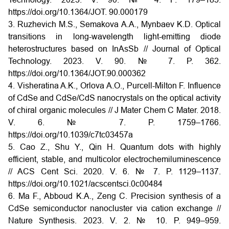
https://doi.org/10.1364/JOT. 90.000179
3. Ruzhevich M.S., Semakova A.A., Mynbaev K.D. Optical
transitions in long-wavelength light-emitting diode
heterostructures based on InAsSb // Journal of Optical
Technology. 2023. V. 90. № 7. P. 362.
https://doi.org/10.1364/JOT.90.000362
4. Visheratina A.K., Orlova A.O., Purcell-Milton F. Influence
of CdSe and CdSe/CdS nanocrystals on the optical activity
of chiral organic molecules // J Mater Chem C Mater. 2018.
V. 6. № 7. P. 1759–1766.
https://doi.org/10.1039/c7tc03457a
5. Cao Z., Shu Y., Qin H. Quantum dots with highly
efficient, stable, and multicolor electrochemiluminescence
// ACS Cent Sci. 2020. V. 6. № 7. P. 1129–1137.
https://doi.org/10.1021/acscentsci.0c00484
6. Ma F., Abboud K.A., Zeng C. Precision synthesis of a
CdSe semiconductor nanocluster via cation exchange //
Nature Synthesis. 2023. V. 2. № 10. P. 949–959.