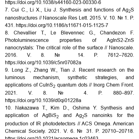
https://doi.org/10.1038/s44160-023-00330-6
7. Cui C., Li X., Liu J. Synthesis and functions of Ag
S
2
nanostructures // Nanoscale Res Lett. 2015. V. 10. № 1. P.
431. https://doi.org/10.1186/s11671-015-1125-7
8. Chevallier T., Le Blevennec G., Chandezon F.
Photoluminescence properties of AgInS2-ZnS
nanocrystals: The critical role of the surface // Nanoscale.
2016. V. 8. № 14. P. 7612–7620.
https://doi.org/10.1039/c5nr07082a
9. Long Z., Zhang W., Tian J. Recent research on the
luminous mechanism, synthetic strategies, and
applications of CuInS
quantum dots // Inorg Chem Front.
2
2021. V. 8. № 4. P. 880–897.
https://doi.org/10.1039/d0qi01228a
10. Nakazawa T., Kim D., Oshima Y. Synthesis and
application of AgBiS
and Ag
S nanoinks for the
2
2
production of IR photodetectors // ACS Omega. American
Chemical Society. 2021. V. 6. № 31. P. 20710–20718.
https://doi.org/10.1021/acsomega.1c03463