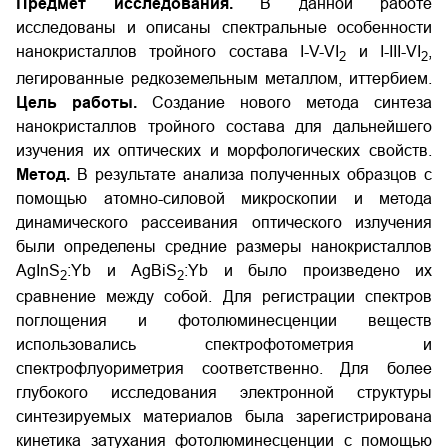
Предмет исследования.
В данной работе
исследованы и описаны спектральные особенности
нанокристаллов тройного состава I-V-VI
и I-III-VI
,
2
2
легированные редкоземельным металлом, иттербием.
Цель работы.
Создание нового метода синтеза
нанокристаллов тройного состава для дальнейшего
изучения их оптических и морфологических свойств.
Метод.
В результате анализа полученных образцов с
помощью атомно-силовой микроскопии и метода
динамического рассеивания оптического излучения
были определены средние размеры нанокристаллов
AgInS
:Yb и AgBiS
:Yb и было произведено их
2
2
сравнение между собой. Для регистрации спектров
поглощения и фотолюминесценции веществ
использовались спектрофотометрия и
спектрофлуориметрия соответственно. Для более
глубокого исследования электронной структуры
синтезируемых материалов была зарегистрирована
кинетика затухания фотолюминесценции с помощью