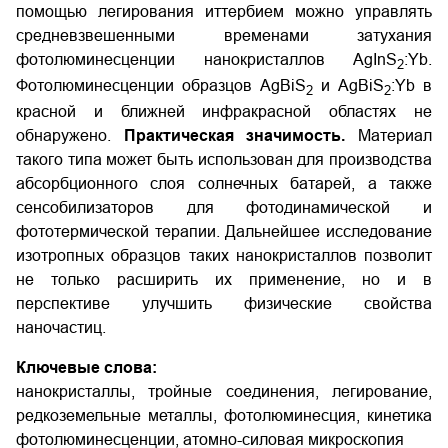
помощью легирования иттербием можно управлять
средневзвешенными временами затухания
фотолюминесценции нанокристаллов AgInS
:Yb.
2
Фотолюминесценции образцов AgBiS
и AgBiS
:Yb в
2
2
красной и ближней инфракрасной областях не
обнаружено.
Практическая значимость.
Материал
такого типа может быть использован для производства
абсорбционного слоя солнечных батарей, а также
сенсобилизаторов для фотодинамической и
фототермической терапии. Дальнейшее исследование
изотропных образцов таких нанокристаллов позволит
не только расширить их применение, но и в
перспективе улучшить физические свойства
наночастиц.
Ключевые слова:
нанокристаллы, тройные соединения, легирование,
редкоземельные металлы, фотолюминесция, кинетика
фотолюминесценции, атомно-силовая микроскопия