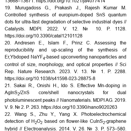
13668–13671. https://doi.org/10.1021/ja4077414
19. Murugadoss G., Prakash J., Rajesh Kumar M.
Controlled synthesis of europium-doped SnS quantum
dots for ultra-fast degradation of selective industrial dyes //
Catalysts. MDPI. 2022. V. 12. № 10. P. 1128.
https://doi.org/10.3390/catal12101128
20. Andresen E., Islam F., Prinz C. Assessing the
reproducibility and up-scaling of the synthesis of
Er,Ybdoped NaYF
-based upconverting nanoparticles and
4
control of size, morphology, and optical properties // Sci
Rep. Nature Research. 2023. V. 13. № 1. P. 2288.
https://doi.org/10.1038/s41598-023-28875-8
21. Sakai R., Onishi H., Ido S. Effective Mn-doping in
AgInS
/ZnS core/shell nanocrystals for dual
2
photoluminescent peaks // Nanomaterials. MDPI AG. 2019.
V. 9. № 2. P. 263. https://doi.org/10.3390/nano9020263
22. Wang S., Zhu Y., Yang X. Photoelectrochemical
detection of H
O
based on flower-like CuInS
-graphene
2
2
2
hybrid // Electroanalysis. 2014. V. 26. № 3. P. 573–580.