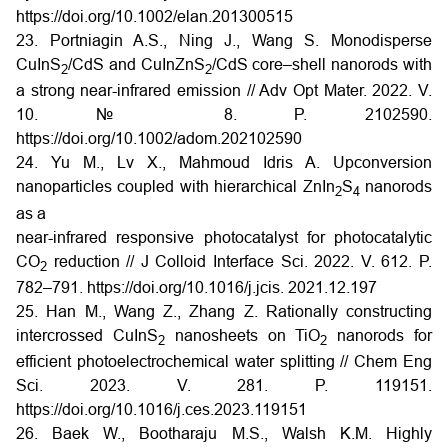
https://doi.org/10.1002/elan.201300515
23. Portniagin A.S., Ning J., Wang S. Monodisperse
CuInS
/CdS and CuInZnS
/CdS core–shell nanorods with
2
2
a strong near-infrared emission // Adv Opt Mater. 2022. V.
10. № 8. P. 2102590.
https://doi.org/10.1002/adom.202102590
24. Yu M., Lv X., Mahmoud Idris A. Upconversion
nanoparticles coupled with hierarchical ZnIn
S
nanorods
2
4
as a
near-infrared responsive photocatalyst for photocatalytic
CO
reduction // J Colloid Interface Sci. 2022. V. 612. P.
2
782–791. https://doi.org/10.1016/j.jcis. 2021.12.197
25. Han M., Wang Z., Zhang Z. Rationally constructing
intercrossed CuInS
nanosheets on TiO
nanorods for
2
2
efficient photoelectrochemical water splitting // Chem Eng
Sci. 2023. V. 281. P. 119151.
https://doi.org/10.1016/j.ces.2023.119151
26. Baek W., Bootharaju M.S., Walsh K.M. Highly