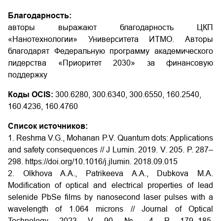
Благодарность:
авторы выражают благодарность ЦКП
«Нанотехнологии» Университета ИТМО. Авторы
благодарят Федеральную программу академического
лидерства «Приоритет 2030» за финансовую
поддержку
Коды OCIS:
300.6280, 300.6340, 300.6550, 160.2540,
160.4236, 160.4760
Список источников:
1. Reshma V.G., Mohanan P.V. Quantum dots: Applications
and safety consequences // J Lumin. 2019. V. 205. P. 287–
298. https://doi.org/10.1016/j.jlumin. 2018.09.015
2. Olkhova A.A., Patrikeeva A.A., Dubkova M.A.
Modification of optical and electrical properties of lead
selenide PbSe films by nanosecond laser pulses with a
wavelength of 1.064 microns // Journal of Optical
Technology. 2023. V. 90. № 4. P. 179–185.