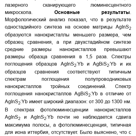
лазерного сканирующего люминесцентного
микроскопа.
Основные результаты
.
Морфологический анализ показал, что в результате
одностадийного синтеза на основе матрицы AgInS
2
образуются нанокристаллы меньшего размера, чем
образец сравнения, а при двухстадийном синтезе
средние размеры нанокристаллов превышают
размеры образца сравнения в 1,5 раза. Спектры
поглощения образцов AgInS
:Yb и AgBiS
:Yb и их
2
2
образцов сравнения соответствуют типичным
спектрам поглощения полупроводниковых
нанокристаллов тройных соединений. Спектр
поглощения нанокристаллов AgBiS
:Yb в отличие от
2
AgInS
:Yb имеет широкий диапазон: от 300 до 1300 нм.
2
В спектрах фотолюминесценции нанокристаллов
AgInS
и AgInS
:Yb почти не наблюдается сдвига
2
2
максимума полосы, а фотолюминесценция, типичная
для иона иттербия, отсутствует. Было выяснено, что с