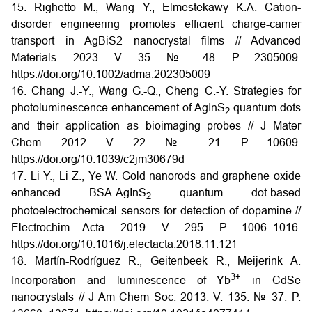
15. Righetto M., Wang Y., Elmestekawy K.A. Cation-
disorder engineering promotes efficient charge-carrier
transport in AgBiS2 nanocrystal films // Advanced
Materials. 2023. V. 35. № 48. P. 2305009.
https://doi.org/10.1002/adma.202305009
16. Chang J.-Y., Wang G.-Q., Cheng C.-Y. Strategies for
photoluminescence enhancement of AgInS
quantum dots
2
and their application as bioimaging probes // J Mater
Chem. 2012. V. 22. № 21. P. 10609.
https://doi.org/10.1039/c2jm30679d
17. Li Y., Li Z., Ye W. Gold nanorods and graphene oxide
enhanced BSA-AgInS
quantum dot-based
2
photoelectrochemical sensors for detection of dopamine //
Electrochim Acta. 2019. V. 295. P. 1006–1016.
https://doi.org/10.1016/j.electacta.2018.11.121
18. Martín-Rodríguez R., Geitenbeek R., Meijerink A.
3+
Incorporation and luminescence of Yb
in CdSe
nanocrystals // J Am Chem Soc. 2013. V. 135. № 37. P.