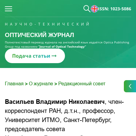
ISSN: 1023-5086
НАУЧНО-ТЕХНИЧЕСКИЙ
ОПТИЧЕСКИЙ ЖУРНАЛ
Полнотекстовый перевод журнала на английский язык издаётся Optica Publishing
Group под названием
“Journal of Optical Technology“
Подача статьи
Главная
О журнале
Редакционный совет
>
>
Васильев Владимир Николаевич
, член-
корреспондент РАН, д.т.н., профессор,
Университет ИТМО, Санкт-Петербург,
председатель совета