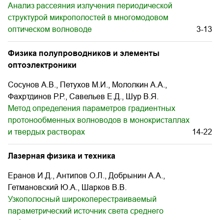
Анализ рассеяния излучения периодической
структурой микрополостей в многомодовом
оптическом волноводе
3-13
Физика полупроводников и элементы
оптоэлектроники
Сосунов А.В., Петухов М.И., Мололкин А.А.,
Фахртдинов Р.Р., Савельев Е.Д., Шур В.Я.
Метод определения параметров градиентных
протонообменных волноводов в монокристаллах
и твердых растворах
14-22
Лазерная физика и техника
Еранов И.Д., Антипов О.Л., Добрынин А.А.,
Гетмановский Ю.А., Шарков В.В.
Узкополосный широкоперестраиваемый
параметрический источник света среднего