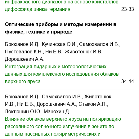
инфракрасного диапазона на основе кристаллов
дифосфида цинка-германия
23-33
Оптические приборы и методы измерений в
физике, технике и природе
Брюханов И.Д., Кучинская О.И., Самохвалов И.В.,
Пустовалов К.Н., Ни Е.В., Животенюк И.В.,
Дорошкевич А.А.
Интеграция лидарных и метеорологических
данных для комплексного исследования облаков
верхнего яруса
34-44
Брюханов И.Д., Самохвалов И.В., Животенюк
И.В., Ни Е.В., Дорошкевич А.А., Стыкон А.П.,
Локтюшин О.Ю., Манохин Д.
Влияние облаков верхнего яруса на поляризацию
рассеянного солнечного излучения в зените по
данным пассивных поляриметрических и