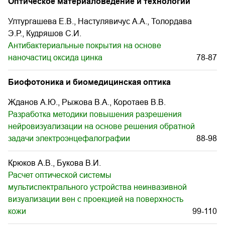
Оптическое материаловедение и технологии
Ултургашева Е.В., Настулявичус А.А., Толордава
Э.Р., Кудряшов С.И.
Антибактериальные покрытия на основе
наночастиц оксида цинка
78-87
Биофотоника и биомедицинская оптика
Жданов А.Ю., Рыжова В.А., Коротаев В.В.
Разработка методики повышения разрешения
нейровизуализации на основе решения обратной
задачи электроэнцефалографии
88-98
Крюков А.В., Букова В.И.
Расчет оптической системы
мультиспектрального устройства неинвазивной
визуализации вен с проекцией на поверхность
кожи
99-110