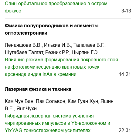
Спин-орбитальное преобразование в остром
фокусе
3-13
Физика полупроводников и элементы
оптоэлектроники
Лендяшова В.В., Илькив И.В., Талалаев В.Г.,
Шугабаев Талгат, Резник Р.Р., Цырлин Г.Э.
Влияние режима формирования покровного слоя
на фотолюминесценцию квантовых точек
арсенида индия InAs в кремнии
14-21
Лазерная физика и техника
Ким Чун Ван, Пак Сольвон, Ким Гуан-Хун, Яшин
В.Е., Янг Чухи
Гибридная лазерная система усиления
чирпированных импульсов в Yb-волоконном и
Yb:YAG-тонкостержневом усилителях
22-31