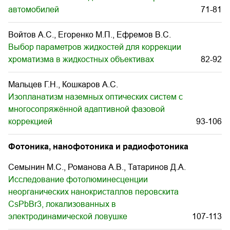
автомобилей
71-81
Войтов А.С., Егоренко М.П., Ефремов В.С.
Выбор параметров жидкостей для коррекции
хроматизма в жидкостных объективах
82-92
Мальцев Г.Н., Кошкаров А.С.
Изопланатизм наземных оптических систем с
многосопряжённой адаптивной фазовой
коррекцией
93-106
Фотоника, нанофотоника и радиофотоника
Семынин М.С., Романова А.В., Татаринов Д.А.
Исследование фотолюминесценции
неорганических нанокристаллов перовскита
CsPbBr3, локализованных в
электродинамической ловушке
107-113