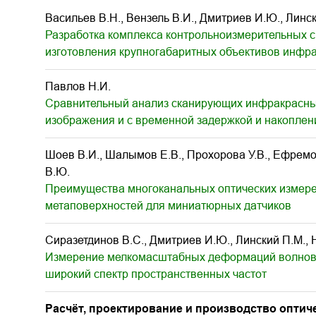
Васильев В.Н., Вензель В.И., Дмитриев И.Ю., Линс
Разработка комплекса контрольноизмерительных с
изготовления крупногабаритных объективов инфр
Павлов Н.И.
Сравнительный анализ сканирующих инфракрасных
изображения и с временной задержкой и накоплен
Шоев В.И., Шалымов Е.В., Прохорова У.В., Ефремов
В.Ю.
Преимущества многоканальных оптических измере
метаповерхностей для миниатюрных датчиков
Сиразетдинов В.С., Дмитриев И.Ю., Линский П.М., 
Измерение мелкомасштабных деформаций волново
широкий спектр пространственных частот
Расчёт, проектирование и производство оптич