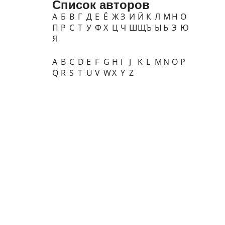
Список авторов
А
Б
В
Г
Д
Е
Ё
Ж
З
И
Й
К
Л
М
Н
О
П
Р
С
Т
У
Ф
Х
Ц
Ч
Ш
Щ
Ъ
Ы
Ь
Э
Ю
Я
A
B
C
D
E
F
G
H
I
J
K
L
M
N
O
P
Q
R
S
T
U
V
W
X
Y
Z