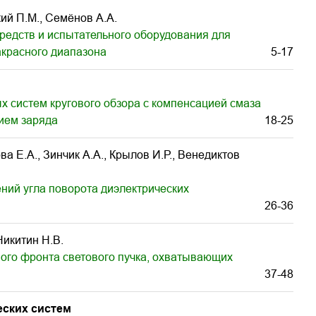
кий П.М., Семёнов А.А.
редств и испытательного оборудования для
акрасного диапазона
5-17
 систем кругового обзора с компенсацией смаза
ием заряда
18-25
а Е.А., Зинчик А.А., Крылов И.Р., Венедиктов
ний угла поворота диэлектрических
26-36
Никитин Н.В.
го фронта светового пучка, охватывающих
37-48
еских систем