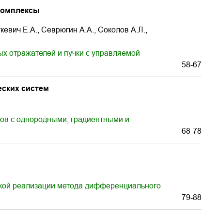
комплексы
евич Е.А., Севрюгин А.А., Соколов А.Л.,
х отражателей и пучки с управляемой
58-67
еских систем
ов с однородными, градиентными и
68-78
кой реализации метода дифференциального
79-88