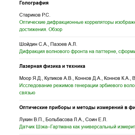
Голография
Стариков Р.С.
Оптические дифракционные корреляторы изображе
достижения. Обзор
Шойдин С.А., Пазоев А.Л.
Дифракция волнового фронта на паттерне, сформ
Лазерная физика и техника
Моор Я.Д., Куликов А.В., Коннов Д.А., Коннов К.А.,
Исследование режимов генерации эрбиевого воло
связью
Оптические приборы и методы измерений в физ
Лукин В.П., Больбасова Л.А., Соин Е.Л.
Датчик Шэка–Гартмана как универсальный измерит