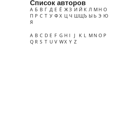
Список авторов
А
Б
В
Г
Д
Е
Ё
Ж
З
И
Й
К
Л
М
Н
О
П
Р
С
Т
У
Ф
Х
Ц
Ч
Ш
Щ
Ъ
Ы
Ь
Э
Ю
Я
A
B
C
D
E
F
G
H
I
J
K
L
M
N
O
P
Q
R
S
T
U
V
W
X
Y
Z