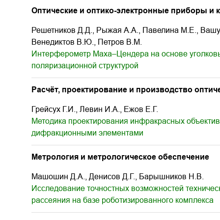
Оптические и оптико-электронные приборы и 
Решетников Д.Д., Рыжая А.А., Павелина М.Е., Вашук
Венедиктов В.Ю., Петров В.М.
Интерферометр Маха–Цендера на основе уголковы
поляризационной структурой
Расчёт, проектирование и производство оптич
Грейсух Г.И., Левин И.А., Ежов Е.Г.
Методика проектирования инфракрасных объектив
дифракционными элементами
Метрология и метрологическое обеспечение
Машошин Д.А., Денисов Д.Г., Барышников Н.В.
Исследование точностных возможностей техничес
рассеяния на базе роботизированного комплекса