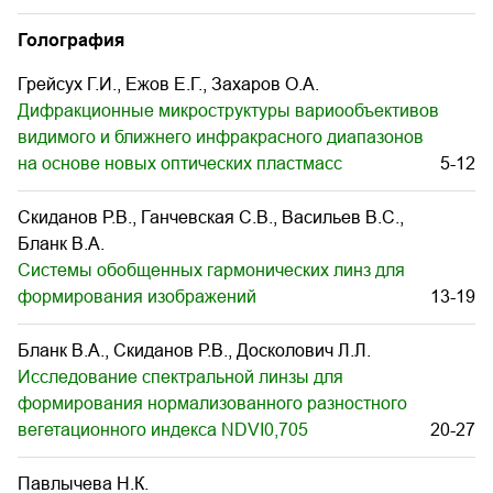
Голография
Грейсух Г.И., Ежов Е.Г., Захаров О.А.
Дифракционные микроструктуры вариообъективов
видимого и ближнего инфракрасного диапазонов
на основе новых оптических пластмасс
5-12
Скиданов Р.В., Ганчевская С.В., Васильев В.С.,
Бланк В.А.
Системы обобщенных гармонических линз для
формирования изображений
13-19
Бланк В.А., Скиданов Р.В., Досколович Л.Л.
Исследование спектральной линзы для
формирования нормализованного разностного
вегетационного индекса NDVI0,705
20-27
Павлычева Н.К.