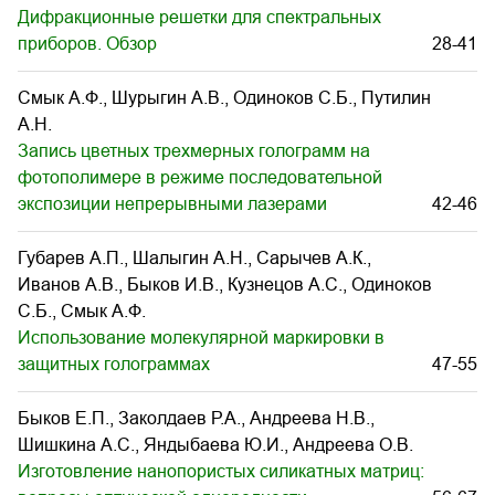
Дифракционные решетки для спектральных
приборов. Обзор
28-41
Смык А.Ф., Шурыгин А.В., Одиноков С.Б., Путилин
А.Н.
Запись цветных трехмерных голограмм на
фотополимере в режиме последовательной
экспозиции непрерывными лазерами
42-46
Губарев А.П., Шалыгин А.Н., Сарычев А.К.,
Иванов А.В., Быков И.В., Кузнецов А.С., Одиноков
С.Б., Смык А.Ф.
Использование молекулярной маркировки в
защитных голограммах
47-55
Быков Е.П., Заколдаев Р.А., Андреева Н.В.,
Шишкина А.С., Яндыбаева Ю.И., Андреева О.В.
Изготовление нанопористых силикатных матриц: