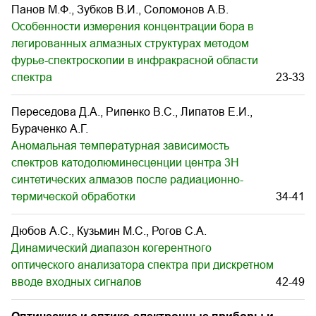
Панов М.Ф., Зубков В.И., Соломонов А.В.
Особенности измерения концентрации бора в
легированных алмазных структурах методом
фурье-спектроскопии в инфракрасной области
спектра
23-33
Переседова Д.А., Рипенко В.С., Липатов Е.И.,
Бураченко А.Г.
Аномальная температурная зависимость
спектров катодолюминесценции центра 3H
синтетических алмазов после радиационно-
термической обработки
34-41
Дюбов А.С., Кузьмин М.С., Рогов С.А.
Динамический диапазон когерентного
оптического анализатора спектра при дискретном
вводе входных сигналов
42-49