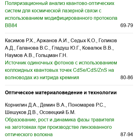
Поляризационный анализ квантово-оптических
систем для космической лазерной связи с
использованием модифицированного протокола
BB84
69-79
Касимов Р.Х., Аржанов А.И., Седых К.О., Голиков
А.Д., Галанова В.С., Гладуш Ю.Г., Ковалюк В.В.,
Наумов А.В., Гольцман Г.Н.
Источник одиночных фотонов с использованием
коллоидных квантовых точек CdSe/CdS/ZnS на
волноводах из нитрида кремния
80-86
Оптическое материаловедение и технологии
Корнилин Д.А., Демин В.А., Пономарев Р.С.,
Шешуков Д.В., Осовецкий Б.М.
Образование, рост и динамика фазы травителя
на заготовках при производстве линзованного
оптического волокна
87-94