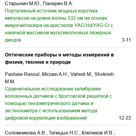
Старынин М.Ю., Панарин В.А.
Портативный источник мощных коротких
импульсов на длине волны 532 нм на основе
микрочиплазера на кристалле YAG:Nd/YAG:Cr с
накачкой массивом мультиволновых лазерных
диодов
3-11
Оптические приборы и методы измерений в
физике, технике и природе
Pashaie Rasoul, Mirzaei A.H., Vahedi M., Shokrieh
M.M.
Сравнительное исследование калибровки
волоконных датчиков с брэгговской решеткой с
помощью тензометрического датчика и
экстензометра с использованием метода
цифровой корреляции изображений
12-22
Соломникова А.В., Телицын Н.С., Клепиков И.В.,