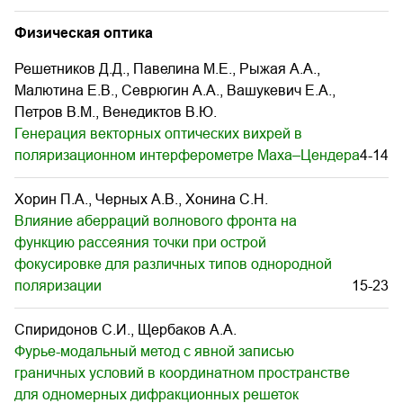
Физическая оптика
Решетников Д.Д., Павелина М.Е., Рыжая А.А.,
Малютина Е.В., Севрюгин А.А., Вашукевич Е.А.,
Петров В.М., Венедиктов В.Ю.
Генерация векторных оптических вихрей в
поляризационном интерферометре Маха–Цендера
4-14
Хорин П.А., Черных А.В., Хонина С.Н.
Влияние аберраций волнового фронта на
функцию рассеяния точки при острой
фокусировке для различных типов однородной
поляризации
15-23
Спиридонов С.И., Щербаков А.А.
Фурье-модальный метод с явной записью
граничных условий в координатном пространстве
для одномерных дифракционных решеток