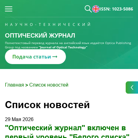
ISSN: 1023-5086
НАУЧНО-ТЕХНИЧЕСКИЙ
ОПТИЧЕСКИЙ ЖУРНАЛ
Полнотекстовый перевод журнала на английский язык издаётся Optica Publishing
Group под названием
“Journal of Optical Technology“
Подача статьи
Главная
Список новостей
>
Список новостей
29 Мая 2026
"Оптический журнал" включен в
первый уровень "Белого списка"