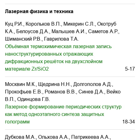
Лазерная физика и техника
Куц Р.И., Корольков В.П., Микерин С.Л., Окотруб
К.А., Белоусов Д.А., Малышев А.И., Саметов А.Р.,
Шиманский Р.В., Гаврилова Т.А.
Объёмная термохимическая лазерная запись
наноструктурированных отражающих
дифракционных решёток на двухслойном
материале Zr/SiO2
5-17
Москвин М.К., Щедрина Н.Н., Долгополов А.Д.,
Прокофьев Е.В., Романов В.В., Синев Д.А., Вейко
В.П., Одинцова Г.В.
Лазерное формирование периодических структур
как метод одноэтапного синтеза защитных
голограмм
18-34
Дубкова М.А., Ольхова А.А., Патрикеева А.А.,