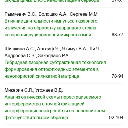
оксида цинка ZnO с наночастицами серебра
57-67
Рымкевич В.С., Болошко А.А., Сергеев М.М.
Влияние длительности импульса лазерного
излучения на обработку кварцевого стекла
лазерно-индуцированной микроплазмой
68-77
Шишкина А.С., Алсаиф Я., Якимук В.А., Ли Ч.,
Андреева О.В., Заколдаев Р.А.
Гибридная лазерная субтрактивная технология
формирования оптофлюидных элементов в
нанопористой силикатной матрице
78-91
Микерин С.Л., Угожаев В.Д.
Анализ оптической схемы перестраиваемого
интерферометра с точной фиксацией
интерференционной решётки на неподвижном
фоточувствительном образце
92-104