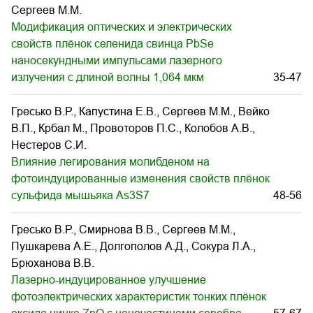
Сергеев М.М.
Модификация оптических и электрических
свойств плёнок селенида свинца PbSe
наносекундными импульсами лазерного
излучения с длиной волны 1,064 мкм
35-47
Гресько В.Р., Капустина Е.В., Сергеев М.М., Вейко
В.П., Крбал М., Провоторов П.С., Колобов А.В.,
Нестеров С.И.
Влияние легирования молибденом на
фотоиндуцированные изменения свойств плёнок
сульфида мышьяка As3S7
48-56
Гресько В.Р., Смирнова В.В., Сергеев М.М.,
Пушкарева А.Е., Долгополов А.Д., Сокура Л.А.,
Брюханова В.В.
Лазерно-индуцированное улучшение
фотоэлектрических характеристик тонких плёнок