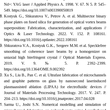
Nd+: YAG laser // Applied Physics A. 1998. V. 67. N 5. P. 545–
549. https://doi.org/10.1007/s003390050819
Kostyuk G., Shkuratova V., Petrov A. et al. Multisector binary
phase plates on fused silica for generation of optical vortex beams
superposition: Fabrication, characterization, and applications //
Optics & Laser Technology. 2022. V. 152. P. 108161.
https://doi.org/10.1016/j.optlastec.2022.108161
Shkuratova V.A., Kostyuk G.K., Sergeev M.M. et al. Speckle­free
smoothing of coherence laser beams by a homogenizer on
uniaxial high birefringent crystal // Optical Materials Express.
2019. V. 9. № 5. P. 2392–2399.
https://doi.org/10.1364/OME.9.002392
Xu S., Liu B., Pan C. et al. Ultrafast fabrication of micro­channels
and graphite patterns on glass by nanosecond laser­induced
plasma­assisted ablation (LIPAA) for electrofluidic devices //
Journal of Materials Processing Technology. 2017. V. 247. P.
204–213. https://doi.org/10.1016/j.jmatprotec.2017.04.028
Sarma U., Joshi S.N. Numerical modelling and simulation of