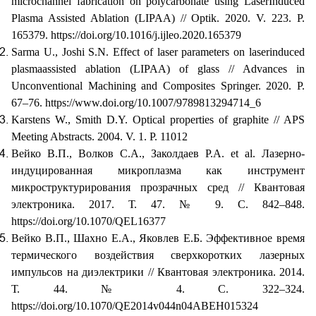
microchannel fabrication on polycarbonate using Laser­Induced
Plasma Assisted Ablation (LIPAA) // Optik. 2020. V. 223. P.
165379. https://doi.org/10.1016/j.ijleo.2020.165379
Sarma U., Joshi S.N. Effect of laser parameters on laser­induced
plasma­assisted ablation (LIPAA) of glass // Advances in
Unconventional Machining and Composites Springer. 2020. P.
67–76. https://www.doi.org/10.1007/978­981­32­9471­4_6
Karstens W., Smith D.Y. Optical properties of graphite // APS
Meeting Abstracts. 2004. V. 1. P. 11012
Вейко
В
.
П
.,
Волков
С
.
А
.,
Заколдаев
Р
.
А
. et al.
Лазерно­
индуцированная микроплазма как инструмент
микроструктурирования прозрачных сред // Квантовая
электроника. 2017. Т. 47. № 9. С. 842–848.
https://doi.org/10.1070/QEL16377
Вейко В.П., Шахно Е.А., Яковлев Е.Б. Эффективное время
термического воздействия сверхкоротких лазерных
импульсов на диэлектрики // Квантовая электроника.
2014.
Т. 44. № 4. С. 322–324.
https://doi.org/10.1070/QE2014v044n04ABEH015324