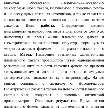
задержка образования лазерно­индуцированного
микроплазменного факела, получаемого с помощью фемто­
и наносекундных лазерных источников, а также геометрия
треков на пластине из плавленого кварца, записанных этим
факелом.
Цель работы.
Определение влияния
длительности лазерного импульса в диапазоне от фемто­ до
наносекунд на время жизни плазменного факела и
геометрические характеристики структур, формируемых
микроплазменным факелом на поверхности плавленного
кварца.
Метод.
Измерение временных характеристик
плазменного факела проводилось путём одновременной
регистрации интенсивности свечения факела во времени
фотоумножителем и интенсивности лазерного импульса
фотодетектором, подключенных к осциллографу. Начало
записи совпадало с сигналом от фотодетектора.
Геометрические размеры треков на поверхности плавленого
кварца были получены с помощью оптической
профилометрии.
Основные результаты.
Время жизни
плазменного факела зависит от длительности и энергии