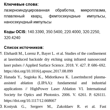
Ключевые слова:
лазерно­индуцированная обработка, микроплазма,
плавленый кварц, фемтосекундные импульсы,
наносекундный импульсы
Коды OCIS:
140.3390, 350.5400, 220.4000, 320.2250,
320.4240
Список источников:
Ehrhardt M., Lorenz P., Bayer L. et al. Studies of the confinement
at laser­induced backside dry etching using infrared nanosecond
laser pulses // Applied Surface Science. 2018. V. 427. P. 686–692.
https://doi.org/10.1016/j.apsusc.2017.08.099
Hanada Y., Sugioka K., Midorikawa K. Laser­induced plasma­
assisted ablation (LIPAA): fundamental and industrial
applications // High­Power Laser Ablation VI. International
Society for Optics and Photonics. 2006. V. 6261. P. 626111.
https://doi.org/10.1117/12.668667
Kostyuk G., Sergeev M., Zakoldaev R. et al. Fast