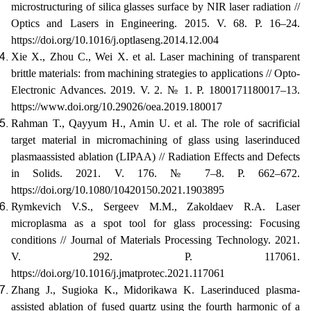
microstructuring of silica glasses surface by NIR laser radiation //
Optics and Lasers in Engineering. 2015. V. 68. P. 16–24.
https://doi.org/10.1016/j.optlaseng.2014.12.004
Xie X., Zhou C., Wei X. et al. Laser machining of transparent
brittle materials: from machining strategies to applications // Opto­
Electronic Advances. 2019. V. 2. № 1. P. 180017­1­180017–13.
https://www.doi.org/10.29026/oea.2019.180017
Rahman T., Qayyum H., Amin U. et al. The role of sacrificial
target material in micromachining of glass using laser­induced
plasma­assisted ablation (LIPAA) // Radiation Effects and Defects
in Solids. 2021. V. 176. № 7–8. P. 662–672.
https://doi.org/10.1080/10420150.2021.1903895
Rymkevich V.S., Sergeev M.M., Zakoldaev R.A. Laser
microplasma as a spot tool for glass processing: Focusing
conditions // Journal of Materials Processing Technology. 2021.
V. 292. P. 117061.
https://doi.org/10.1016/j.jmatprotec.2021.117061
Zhang J., Sugioka K., Midorikawa K. Laser­induced plasma­
assisted ablation of fused quartz using the fourth harmonic of a