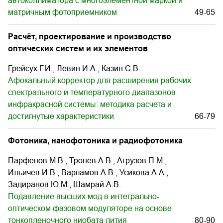
автоколлиматора с многоэлементной маркой и
матричным фотоприемником
49-65
Расчёт, проектирование и производство
оптических систем и их элементов
Грейсух Г.И., Левин И.А., Казин С.В.
Афокальный корректор для расширения рабочих
спектрального и температурного диапазонов
инфракрасной системы: методика расчета и
достигнутые характеристики
66-79
Фотоника, нанофотоника и радиофотоника
Парфенов М.В., Тронев А.В., Агрузов П.М.,
Ильичев И.В., Варламов А.В., Усикова А.А.,
Задиранов Ю.М., Шамрай А.В.
Подавление высших мод в интегрально-
оптическом фазовом модуляторе на основе
тонкопленочного ниобата лития
80-90