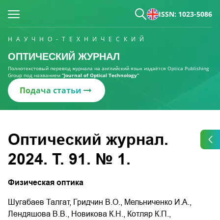
ISSN: 1023-5086
НАУЧНО-ТЕХНИЧЕСКИЙ
ОПТИЧЕСКИЙ ЖУРНАЛ
Полнотекстовый перевод журнала на английский язык издаётся Optica Publishing
Group под названием
“Journal of Optical Technology“
Подача статьи
Оптический журнал.
2024. Т. 91. № 1.
Физическая оптика
Шугабаев Талгат, Гридчин В.О., Мельниченко И.А.,
Лендяшова В.В., Новикова К.Н., Котляр К.П.,