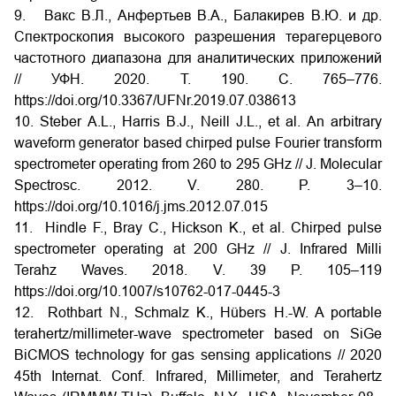
9. Вакс
В.Л., Анфертьев
В.А., Балакирев
В.Ю. и
др.
Спектроскопия высокого разрешения терагерцевого
частотного диапазона для аналитических приложений
// УФН. 2020. Т. 190. С. 765–776.
https://doi.org/10.3367/UFNr.2019.07.038613
10. Steber A.L., Harris B.J., Neill J.L., et al. An arbitrary
waveform generator based chirped pulse Fourier transform
spectrometer operating from 260 to 295 GHz // J. Molecular
Spectrosc. 2012. V. 280. P. 3–10.
https://doi.org/10.1016/j.jms.2012.07.015
11. Hindle F., Bray C., Hickson K., et al. Chirped pulse
spectrometer operating at 200 GHz // J. Infrared Milli
Terahz Waves. 2018. V. 39 P. 105–119
https://doi.org/10.1007/s10762-017-0445-3
12. Rothbart N., Schmalz K., Hübers H.-W. A portable
terahertz/millimeter-wave spectrometer based on SiGe
BiCMOS technology for gas sensing applications // 2020
45th Internat. Conf. Infrared, Millimeter, and Terahertz