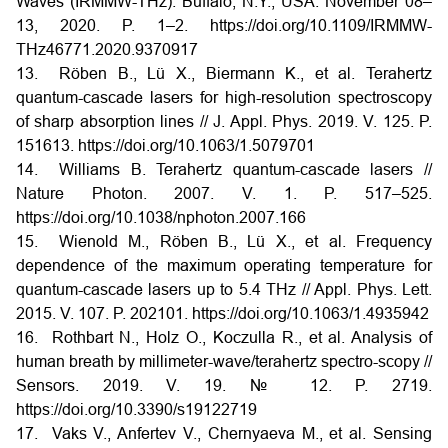
Waves (IRMMW-THz). Buffalo, N.Y., USA. November 08–
13, 2020. P. 1–2. https://doi.org/10.1109/IRMMW-
THz46771.2020.9370917
13. Röben B., Lü X., Biermann K., et al. Terahertz
quantum-cascade lasers for high-resolution spectroscopy
of sharp absorption lines // J. Appl. Phys. 2019. V. 125. P.
151613. https://doi.org/10.1063/1.5079701
14. Williams B. Terahertz quantum-cascade lasers //
Nature Photon. 2007. V. 1. P. 517–525.
https://doi.org/10.1038/nphoton.2007.166
15. Wienold M., Röben B., Lü X., et al. Frequency
dependence of the maximum operating temperature for
quantum-cascade lasers up to 5.4 THz // Appl. Phys. Lett.
2015. V. 107. P. 202101. https://doi.org/10.1063/1.4935942
16. Rothbart N., Holz O., Koczulla R., et al. Analysis of
human breath by millimeter-wave/terahertz spectro-scopy //
Sensors. 2019. V. 19. № 12. P. 2719.
https://doi.org/10.3390/s19122719
17. Vaks V., Anfertev V., Chernyaeva M., et al. Sensing