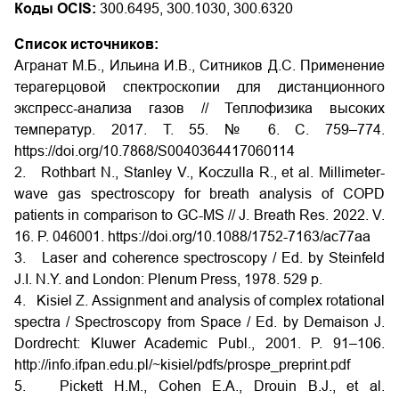
Коды OCIS:
300.6495, 300.1030, 300.6320
Список источников:
Агранат М.Б., Ильина И.В., Ситников Д.С. Применение
терагерцовой спектроскопии для дистанционного
экспресс-анализа газов // Теплофизика высоких
температур. 2017. Т. 55. № 6. С. 759–774.
https://doi.org/10.7868/S0040364417060114
2. Rothbart N., Stanley V., Koczulla R., et al. Millimeter-
wave gas spectroscopy for breath analysis of COPD
patients in comparison to GC-MS // J. Breath Res. 2022. V.
16. P. 046001. https://doi.org/10.1088/1752-7163/ac77aa
3. Laser and coherence spectroscopy / Ed. by Steinfeld
J.I. N.Y. and London: Plenum Press, 1978. 529 p.
4. Kisiel Z. Assignment and analysis of complex rotational
spectra / Spectroscopy from Space / Ed. by Demaison J.
Dordrecht: Kluwer Academic Publ., 2001. P. 91–106.
http://info.ifpan.edu.pl/~kisiel/pdfs/prospe_preprint.pdf
5. Pickett H.M., Cohen E.A., Drouin B.J., et al.