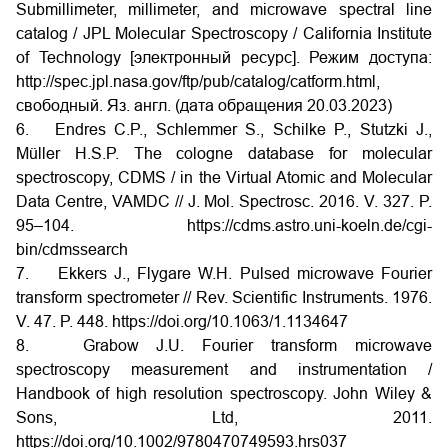
Submillimeter, millimeter, and microwave spectral line
catalog / JPL Molecular Spectroscopy / California Institute
of Technology [электронный ресурс]. Режим доступа:
http://spec.jpl.nasa.gov/ftp/pub/catalog/catform.html,
свободный. Яз. англ. (дата
обращения 20.03.2023)
6. Endres C.P., Schlemmer S., Schilke P., Stutzki J.,
Müller H.S.P. The cologne database for molecular
spectroscopy, CDMS / in the Virtual Atomic and Molecular
Data Centre, VAMDC // J. Mol. Spectrosc. 2016. V. 327. P.
95–104. https://cdms.astro.uni-koeln.de/cgi-
bin/cdmssearch
7. Ekkers J., Flygare W.H. Pulsed microwave Fourier
transform spectrometer // Rev. Scientific Instruments. 1976.
V. 47. P. 448. https://doi.org/10.1063/1.1134647
8. Grabow J.U. Fourier transform microwave
spectroscopy measurement and instrumentation /
Handbook of high resolution spectroscopy. John Wiley &
Sons, Ltd, 2011.
https://doi.org/10.1002/9780470749593.hrs037