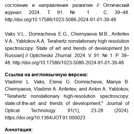
состояние и направления развития // Оптический
журнал. 2024. Т. 91. № 1 . С. 39–48.
http://doi.org/10.17586/1023-5086-2024-91-01-39-48
Vaks V.L., Domracheva E.G., Chernyaeva M.B., Anfertev
V.A., Yablokov A.A. Terahertz nonstationary high resolution
spectroscopy: State of art and trends of development [in
Russian] // Opticheskii Zhurnal. 2024. V. 91. № 1. P. 39–
48. http://doi.org/10.17586/1023-5086-2024-91-01-39-48
Ссылка на англоязычную версию:
Vladimir L. Vaks, Elena G. Domracheva, Mariya B.
Chernyaeva, Vladimir A. Anfertev, and Anton A. Yablokov,
"Terahertz nonstationary high-resolution spectroscopy:
state-of-the-art and trends of development," Journal of
Optical Technology. 91(1), 23-28 (2024).
https://doi.org/10.1364/JOT.91.000023
Аннотация: