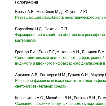
Голография
Белых А.В., Михайлов М.Д., Юсупов И.Ю.
Разрешающая способность неорганического халько
Ворзобова Н.Д., Соколов П.П.
Формирование и свойства объемных и рельефных
материалах
Грейсух Г.И., Ежов Е.Г., Антонов А.И., Данилов В.А.
Сопоставительный анализ оценок дифракционной
видимого и двойного инфракрасного диапазонов в
Архипов А.В., Ганжерли Н.М., Гуляев С.Н., Маурер 
Рельефно-фазовые высокочастотные голографиче
светочувствительных средах
Колесников А.О., Михайлов В.Н., Рагозин Е.Н., Рат
Создание плоских и вогнутых решеток с переменн