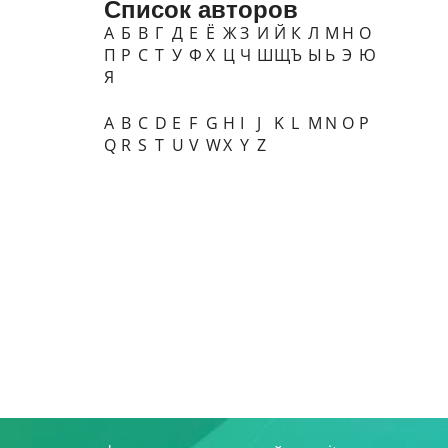
Список авторов
А
Б
В
Г
Д
Е
Ё
Ж
З
И
Й
К
Л
М
Н
О
П
Р
С
Т
У
Ф
Х
Ц
Ч
Ш
Щ
Ъ
Ы
Ь
Э
Ю
Я
A
B
C
D
E
F
G
H
I
J
K
L
M
N
O
P
Q
R
S
T
U
V
W
X
Y
Z