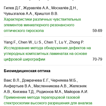
Гилев Д.Г., Журавлёв А.А., Москалёв Д.Н.,
Чувызгалов А.А., Криштоп В.В.
Характеристики различных чувствительных
элементов миниатюрного резонансного
оптического гироскопа
59-69
Yang F., Chen W., Li S., Chen T., Lu Y., Zhong P.
Исследование метода обнаружения дефектов на
углеродных композитных ламинатах на основе
цифровой ширографии
70-79
Биомедицинская оптика
Вакс В.Л., Домрачева Е.Г., Черняева М.Б.,
Анфертьев В.А., Масленникова А.В., Железняк
А.В., Князева Т.Д., Родионов М.А., Майоров А.И.
Применение метода терагерцовой газовой
спектроскопии высокого разрешения для анализа