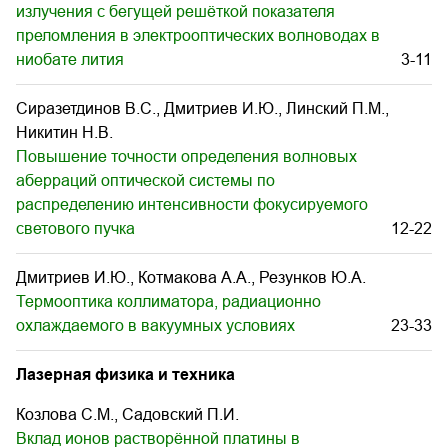
излучения с бегущей решёткой показателя
преломления в электрооптических волноводах в
ниобате лития
3-11
Сиразетдинов В.С., Дмитриев И.Ю., Линский П.М.,
Никитин Н.В.
Повышение точности определения волновых
аберраций оптической системы по
распределению интенсивности фокусируемого
светового пучка
12-22
Дмитриев И.Ю., Котмакова А.А., Резунков Ю.А.
Термооптика коллиматора, радиационно
охлаждаемого в вакуумных условиях
23-33
Лазерная физика и техника
Козлова С.М., Садовский П.И.
Вклад ионов растворённой платины в