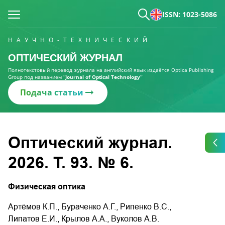
ISSN: 1023-5086
НАУЧНО-ТЕХНИЧЕСКИЙ
ОПТИЧЕСКИЙ ЖУРНАЛ
Полнотекстовый перевод журнала на английский язык издаётся Optica Publishing
Group под названием
“Journal of Optical Technology“
Подача статьи
Оптический журнал.
2026. Т. 93. № 6.
Физическая оптика
Артёмов К.П., Бураченко А.Г., Рипенко В.С.,
Липатов Е.И., Крылов А.А., Вуколов А.В.