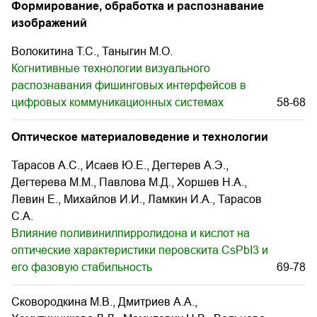
Формирование, обработка и распознавание
изображений
Волокитина Т.С., Таныгин М.О.
Когнитивные технологии визуального
распознавания фишинговых интерфейсов в
цифровых коммуникационных системах
58-68
Оптическое материаловедение и технологии
Тарасов А.С., Исаев Ю.Е., Дегтерев А.Э.,
Дегтерева М.М., Павлова М.Д., Хоршев Н.А.,
Левин Е., Михайлов И.И., Ламкин И.А., Тарасов
С.А.
Влияние поливинилпирролидона и кислот на
оптические характеристики перовскита CsPbI3 и
его фазовую стабильность
69-78
Сковородкина М.В., Дмитриев А.А.,