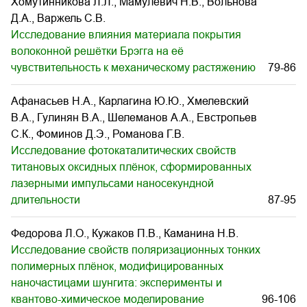
Хомутинникова Л.Л., Мамулевич Н.В., Вольнова
Д.А., Варжель С.В.
Исследование влияния материала покрытия
волоконной решётки Брэгга на её
чувствительность к механическому растяжению
79-86
Афанасьев Н.А., Карлагина Ю.Ю., Хмелевский
В.А., Гулинян В.А., Шелеманов А.А., Евстропьев
С.К., Фоминов Д.Э., Романова Г.В.
Исследование фотокаталитических свойств
титановых оксидных плёнок, сформированных
лазерными импульсами наносекундной
длительности
87-95
Федорова Л.О., Кужаков П.В., Каманина Н.В.
Исследование свойств поляризационных тонких
полимерных плёнок, модифицированных
наночастицами шунгита: эксперименты и
квантово-химическое моделирование
96-106