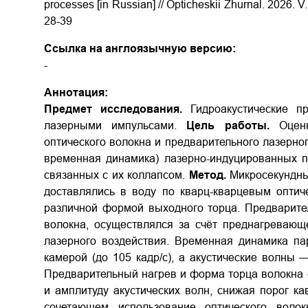
processes [in Russian] // Opticheskii Zhurnal. 2026.
28-39
Ссылка на англоязычную версию:
-
Аннотация:
Предмет исследования.
Гидроакустические п
лазерными импульсами.
Цель работы.
Оценк
оптического волокна и предварительного лазерног
временная динамика) лазерно-индуцированных п
связанных с их коллапсом.
Метод.
Микросекундны
доставлялись в воду по кварц-кварцевым опти
различной формой выходного торца. Предварите
волокна, осуществлялся за счёт преднагревающ
лазерного воздействия. Временная динамика па
камерой (до 105 кадр/с), а акустические волны
Предварительный нагрев и форма торца волокна 
и амплитуду акустических волн, снижая порог к
сочетающем использование оптического вол