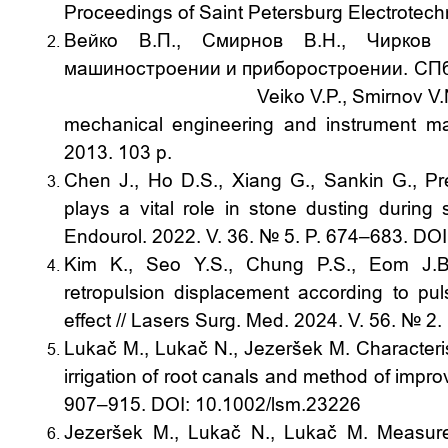
Proceedings of Saint Petersburg Electrotechn
Вейко В.П., Смирнов В.Н., Чирко
машиностроении и приборостроении
. СП
Veiko V.P., Smirnov V.N., Chirkov
mechanical engineering and instrument ma
2013. 103 p.
Chen J., Ho D.S., Xiang G., Sankin G., P
plays a vital role in stone dusting during 
Endourol. 2022. V. 36.
№ 5.
P. 674–683.
DOI
Kim K., Seo Y.S., Chung P.S., Eom J.B. 
retropulsion displacement according to pu
effect // Lasers Surg. Med. 2024. V. 56.
№ 2.
Lukač M., Lukač N., Jezeršek M.
Characteris
irrigation of root canals and method of impr
907–915. DOI: 10.1002/lsm.23226
Jezeršek M., Lukač N., Lukač M. Measure