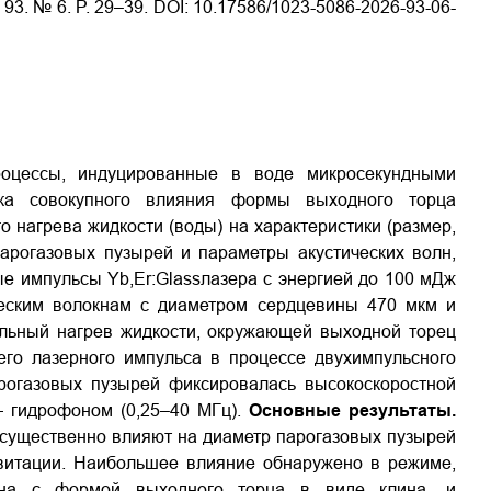
 V. 93. № 6. P. 29–39. DOI: 10.17586/1023-5086-2026-93-06-
роцессы, индуцированные в воде микросекундными
а совокупного влияния формы выходного торца
о нагрева жидкости (воды) на характеристики (размер,
арогазовых пузырей и параметры акустических волн,
е импульсы Yb,Er:Glassлазера с энергией до 100 мДж
ческим волокнам с диаметром сердцевины 470 мкм и
льный нагрев жидкости, окружающей выходной торец
его лазерного импульса в процессе двухимпульсного
рогазовых пузырей фиксировалась высокоскоростной
 — гидрофоном (0,25–40 МГц).
Основные результаты.
существенно влияют на диаметр парогазовых пузырей
авитации. Наибольшее влияние обнаружено в режиме,
окна с формой выходного торца в виде клина, и