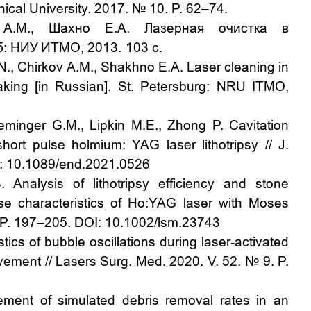
ical University.
2017. № 10. P. 62–74.
в А.М., Шахно Е.А.
Лазерная очистка в
б
:
НИУ
ИТМО
, 2013. 103
с
.
 A.M., Shakhno E.A. Laser cleaning in
king [in Russian]. St. Petersburg: NRU ITMO,
reminger G.M., Lipkin M.E., Zhong P.
Cavitation
short pulse holmium: YAG laser lithotripsy // J.
: 10.1089/end.2021.0526
Analysis of lithotripsy efficiency and stone
lse characteristics of Ho:YAG laser with Moses
P. 197–205. DOI: 10.1002/lsm.23743
tics of bubble oscillations during laser
‐
activated
ovement // Lasers Surg. Med. 2020. V. 52.
№ 9. P.
ment of simulated debris removal rates in an