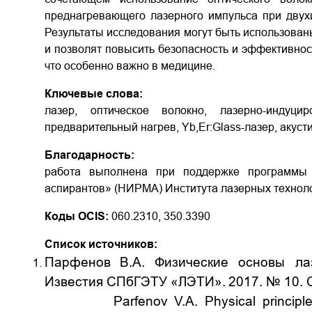
преднагревающего лазерного импульса при двух
Результаты исследования могут быть использованы
и позволят повысить безопасность и эффективнос
что особенно важно в медицине.
Ключевые слова:
лазер, оптическое волокно, лазерно-индуцир
предварительный нагрев, Yb,Er:Glass-лазер, акуст
Благодарность:
работа выполнена при поддержке программы «
аспирантов» (НИРМА) Института лазерных технол
Коды OCIS:
060.2310, 350.3390
Список источников:
Парфенов
В.А.
Физические основы лаз
И
звестия СПбГЭТУ «ЛЭТИ»
.
2017. № 10.
Parfenov V.A. Physical principles of 