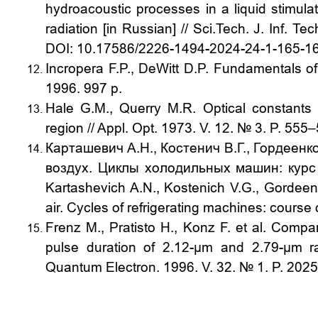
hydroacoustic processes in a liquid stimul
radiation [in Russian
] // Sci.Tech. J. Inf. 
DOI: 10.17586/2226-1494-2024-24-1-165-1
Incropera F.P.,
DeWitt D.P.
Fundamentals of
1996. 997 p.
Hale G.M., Querry M.R. Optical constants
region // Appl. Opt. 1973. V. 12. № 3. P. 5
Карташевич А.Н., Костенич В.Г., Гордеен
воздух. Циклы холодильных машин: курс
Kartashevich A.N., Kostenich V.G., Gordeen
air. Cycles of refrigerating machines: course
Frenz M., Pratisto H., Konz F. et al. Compar
pulse duration of 2.12-µm and 2.79-µm rad
Quantum Electron. 1996. V. 32. № 1. P. 20