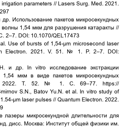
 irrigation parameters
// Lasers Surg. Med. 2021
.
3297
 и др. Использование пакетов микросекундных
 волны 1,54 мкм для разрушения катаракты //
 С. 2–7. DOI: 10.1070/QEL17473
 al. Use of bursts of 1,54-μm microsecond laser
um Electron. 2021. V. 51.
№
1. P. 2–7. DOI:
.Н. и др.
In vitro исследование экстракции
 1,54 мкм в виде пакетов микросекундных
а. 2022. Т. 52. № 1. С. 69–77.
https://
Smirnov S.N., Batov Yu.N. et al. In vitro study of
d 1.54-μm laser pulses // Quantum Electron.
2022.
59
ые лазеры микросекундной длительности для
нд. дисс. Москва: Институт общей физики им.