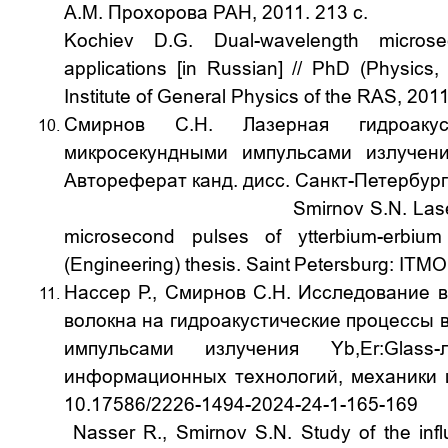
А.М. Прохорова РАН, 2011.
213
с
Kochiev D.G. Dual-wavelength microsec
applications [in Russian] // PhD (Physics
Institute of General Physics of the RAS, 201
Смирнов С.Н. Лазерная гидроакус
микросекундными импульсами излучени
Автореферат канд. дисс. Санкт
-
Петербур
Smirnov S.N. Lase
microsecond pulses of ytterbium-erbium
(Engineering) thesis. Saint
Petersburg
:
ITMO
Нассер Р., Смирнов С.Н. Исследование 
волокна на гидроакустические процессы
импульсами излучения Yb,Er:Glass-
информационных технологий, механики 
10.17586/2226-149
Nasser R., Smirnov S.N. Study of the infl