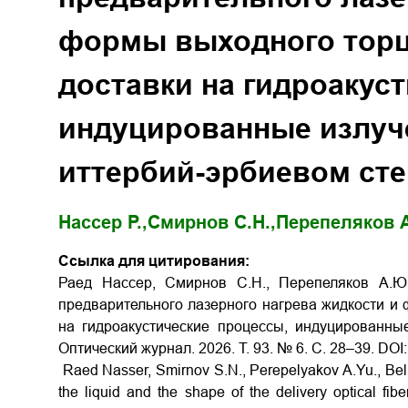
формы выходного торц
доставки на гидроакус
индуцированные излуч
иттербий-эрбиевом сте
Нассер Р.,
Смирнов С.Н.,
Перепеляков А
Ссылка для цитирования:
Раед Нассер, Смирнов С.Н., Перепеляков А.Ю.
предварительного лазерного нагрева жидкости и 
на гидроакустические процессы, индуцированные
Оптический журнал. 2026. Т. 93. № 6. С. 28–39. DOI
Raed Nasser, Smirnov S.N., Perepelyakov A.Yu., Beli
the liquid and the shape of the delivery optical fi