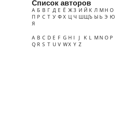
Список авторов
А
Б
В
Г
Д
Е
Ё
Ж
З
И
Й
К
Л
М
Н
О
П
Р
С
Т
У
Ф
Х
Ц
Ч
Ш
Щ
Ъ
Ы
Ь
Э
Ю
Я
A
B
C
D
E
F
G
H
I
J
K
L
M
N
O
P
Q
R
S
T
U
V
W
X
Y
Z