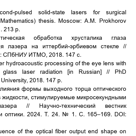
.
ond-pulsed solid-state lasers for surgical
, Mathematics) thesis. Moscow: A.M. Prokhorov
1.
213
p
.
тическая обработка хрусталика глаза
я лазера на иттербий-эрбиевом стекле //
г
:
СПбНИУ
ИТМО
, 2018. 147
с
.
r hydroacoustic processing of the eye lens with
 glass laser radiation
[in Russian] //
PhD
University
, 2018. 147
p
.
влияния формы выходного торца оптического
 в жидкости, стимулируемые микросекундными
лазера // Научно-технический вестник
и оптики.
2024.
Т
. 24. № 1.
С. 165–169. DOI:
4-2024-24-1-165-169
uence of the optical fiber output end shape on