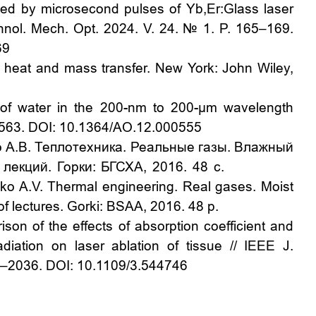
ated by microsecond pulses of Yb,Er:Glass laser
Technol. Mech. Opt. 2024. V. 24. № 1. P. 165–169.
69
 heat and mass transfer. New York: John Wiley,
 of water in the 200-nm to 200-µm wavelength
55–563. DOI: 10.1364/AO.12.000555
ко А.В. Теплотехника. Реальные газы. Влажный
 лекций
.
Горки
:
БГСХА
, 2016. 48
с
.
ko A.V. Thermal engineering. Real gases. Moist
 of lectures. Gorki: BSAA, 2016. 48 p.
ison of the effects of absorption coefficient and
iation on laser ablation of tissue // IEEE J.
25–2036. DOI: 10.1109/3.544746