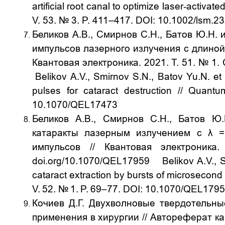
artificial root canal to optimize laser
‐
activated
V.
53.
№ 3. P.
411–417. DOI: 10.1002/lsm.2
Беликов А.В., Смирнов С.Н., Батов Ю.Н.
импульсов лазерного излучения с длиной
Квантовая электроника. 2021. Т. 51. № 1.
Belikov A.V., Smirnov S.N., Batov Yu.N. et
pulses for cataract destruction // Quant
10.1070/QEL17473
Беликов А.В., Смирнов С.Н., Батов Ю
катаракты лазерным излучением с λ =
импульсов
// Квантовая электроник
doi.org/10.1070/QEL17959
Belikov A.V., 
cataract extraction by bursts of microsecon
V
.
52.
№
1.
P
.
69–77. DOI: 10.1070/QEL179
Кочиев Д.Г. Двухволновые твердотельн
применения в хирургии // Автореферат ка