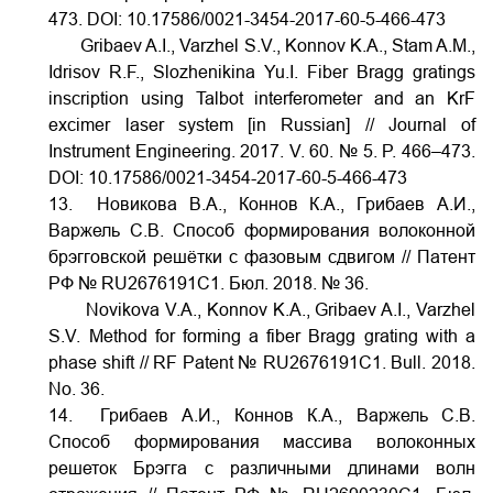
473.
DOI:
10.17586/0021-3454-2017-60-5-466-473
Gribaev A.I., Varzhel S.V., Konnov K.A., Stam A.M.,
Idrisov R.F., Slozhenikina Yu.I. Fiber Bragg gratings
inscription using Talbot interferometer and an KrF
excimer laser system [in Russian] // Journal of
Instrument Engineering. 2017. V. 60. № 5. P. 466–473.
DOI:
10.17586/0021-3454-2017-60-5-466-473
13. Новикова В.А., Коннов К.А., Грибаев А.И.,
Варжель С.В. Способ формирования волоконной
брэгговской решётки с фазовым сдвигом // Патент
РФ № RU2676191C1. Бюл. 2018. № 36.
Novikova V.A., Konnov K.A., Gribaev A.I., Varzhel
S.V. Method for forming a fiber Bragg grating with a
phase shift // RF Patent № RU2676191C1. Bull. 2018.
No. 36.
14. Грибаев А.И., Коннов К.А., Варжель С.В.
Способ формирования массива волоконных
решеток Брэгга с различными длинами волн