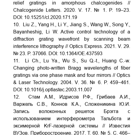
relief gratings in amorphous chalcogenides //
Chalcogenide Letters. 2020. V. 17. № 1. P. 19–23.
DOI:
10.15251/cl.2020.171.19
10. Liu Z., Yang H., Li Y., Jiang S., Wang W., Song Y.,
Bayanheshig, Li W. Active control technology of a
diffraction grating wavefront by scanning beam
interference lithography // Optics Express. 2021. V. 29.
№ 23. P. 37066.
DOI:
10.1364/OE.437593
11. Li Ch., Lu Ya., Wu S., Su Q.-t., Huang C.-w.
Changing photo-written Bragg wavelengths of fiber
gratings via one phase mask and four mirrors // Optics
& Laser Technology. 2004. V. 36. № 6. P. 459−461.
DOI:
10.1016/j.optlastec.2003.11.007
12. Стам А.М., Идрисов Р.Ф., Грибаев А.И.,
Варжель С.В., Коннов К.А., Сложеникина Ю.И.
Запись волоконных решеток Брэгга с
использованием интерферометра Тальбота и
эксимерной KrF-лазерной системы // Известия
ВУЗов. Приборостроение. 2017. Т. 60. № 5. С. 466–