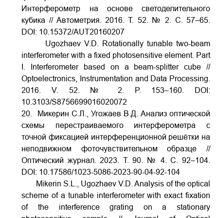
Интерферометр на основе светоделительного
кубика // Автометрия. 2016. Т. 52. № 2. С. 57–65.
DOI:
10.15372/AUT20160207
Ugozhaev V.D. Rotationally tunable two-beam
interferometer with a fixed photosensitive element. Part
I. Interferometer based on a beam-splitter cube //
Optoelectronics, Instrumentation and Data Processing.
2016. V. 52. № 2. P. 153–160.
DOI:
10.3103/S8756699016020072
20. Микерин С.Л., Угожаев В.Д. Анализ оптической
схемы перестраиваемого интерферометра с
точной фиксацией интерференционной решётки на
неподвижном фоточувствительном образце //
Оптический журнал. 2023. Т. 90. № 4. С. 92–104.
DOI:
10.17586/1023-5086-2023-90-04-92-104
Mikerin S.L., Ugozhaev V.D. Analysis of the optical
scheme of a tunable interferometer with exact fixation
of the interference grating on a stationary