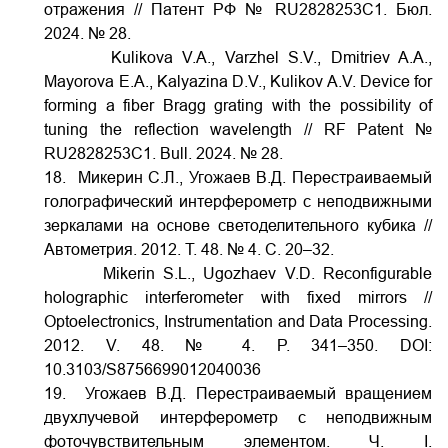
отражения // Патент РФ № RU2828253C1. Бюл.
2024. № 28.
Kulikova V.A., Varzhel S.V., Dmitriev A.A.,
Mayorova E.A., Kalyazina D.V., Kulikov A.V. Device for
forming a fiber Bragg grating with the possibility of
tuning the reflection wavelength // RF Patent №
RU2828253C1. Bull. 2024. № 28.
18. Микерин С.Л., Угожаев В.Д. Перестраиваемый
голографический интерферометр с неподвижными
зеркалами на основе светоделительного кубика //
Автометрия. 2012. Т. 48. № 4. С. 20–32.
Mikerin S.L., Ugozhaev V.D. Reconfigurable
holographic interferometer with fixed mirrors //
Optoelectronics, Instrumentation and Data Processing.
2012. V.
48. № 4. P. 341–350.
DOI:
10.3103/S8756699012040036
19. Угожаев В.Д. Перестраиваемый вращением
двухлучевой интерферометр с неподвижным
фоточувствительным элементом. Ч. I.