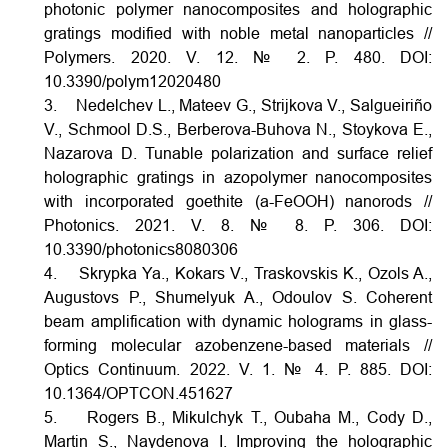
photonic polymer nanocomposites and holographic
gratings modified with noble metal nanoparticles //
Polymers. 2020. V. 12. № 2. P. 480.
DOI:
10.3390/polym12020480
3. Nedelchev L., Mateev G., Strijkova V., Salgueiriño
V., Schmool D.S., Berberova-Buhova N., Stoykova E.,
Nazarova D. Tunable polarization and surface relief
holographic gratings in azopolymer nanocomposites
with incorporated goethite (a-FeOOH) nanorods //
Photonics. 2021. V. 8. № 8. P. 306.
DOI:
10.3390/photonics8080306
4. Skrypka Ya., Kokars V., Traskovskis K., Ozols A.,
Augustovs P., Shumelyuk A., Odoulov S. Coherent
beam amplification with dynamic holograms in glass-
forming molecular azobenzene-based materials //
Optics Continuum. 2022. V. 1. № 4. P. 885.
DOI:
10.1364/OPTCON.451627
5. Rogers B., Mikulchyk T., Oubaha M., Cody D.,
Martin S., Naydenova I. Improving the holographic