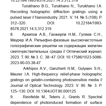
10.22184/1993-8578.2021.14.5.312.319
Turukhano B.G., Turukhano N., Turukhano I.A.
Recording holographic diffraction gratings using a
pulsed laser // Nanoindustry. 2021. V. 14. № 5 (108). P.
312–320.
DOI:
10.22184/1993-
8578.2021.14.5.312.319
8. Архипов А.В., Ганжерли Н.М., Гуляев С.Н.,
Маурер И.А. Рельефно-фазовые высокочастотные
голографические решетки на содержащих желатин
светочувствительных средах // Оптический журнал.
2023. Т. 90. № 3. С. 38−47.
DOI:
10.17586/1023-5086-
2023-90-03-38-47
Arkhipov A.V., Ganzherli N.М., Gulyaev S.N.,
Maurer I.A. High-frequency relief-phase holographic
gratings on gelatin-containing photosensitive media //
Journal of Optical Technology. 2023. V. 90. № 3. P.
125–130.
DOI:
10.1364/JOT.90.000125
9. Reinfelde M., Teteris J., Grants R. Spectral
dependence of photoinduced formation of surface