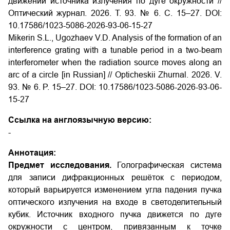
движении источника излучения по дуге окружности //
Оптический журнал. 2026. Т. 93. № 6. С. 15–27. DOI:
10.17586/1023-5086-2026-93-06-15-27
Mikerin S.L., Ugozhaev V.D. Analysis of the formation of an
interference grating with a tunable period in a two-beam
interferometer when the radiation source moves along an
arc of a circle [in Russian] // Opticheskii Zhurnal. 2026. V.
93. № 6. P. 15–27. DOI: 10.17586/1023-5086-2026-93-06-
15-27
Ссылка на англоязычную версию:
-
Аннотация:
Предмет исследования.
Голографическая система
для записи дифракционных решёток с периодом,
который варьируется изменением угла падения пучка
оптического излучения на входе в светоделительный
кубик. Источник входного пучка движется по дуге
окружности с центром, привязанным к точке