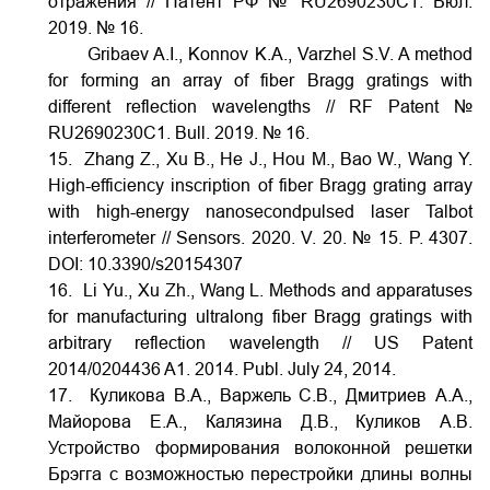
отражения // Патент РФ № RU2690230C1. Бюл.
2019. № 16.
Gribaev A.I., Konnov K.A., Varzhel S.V. A method
for forming an array of fiber Bragg gratings with
different reflection wavelengths // RF Patent №
RU2690230C1. Bull. 2019. № 16.
15. Zhang Z., Xu B., He J., Hou M., Bao W., Wang Y.
High-efficiency inscription of fiber Bragg grating array
with high-energy nanosecondpulsed laser Talbot
interferometer // Sensors. 2020. V. 20. № 15. P. 4307.
DOI:
10.3390/s20154307
16. Li Yu., Xu Zh., Wang L. Methods and apparatuses
for manufacturing ultralong fiber Bragg gratings with
arbitrary reflection wavelength // US Patent
2014/0204436 A1. 2014. Publ. July 24, 2014.
17. Куликова В.А., Варжель С.В., Дмитриев А.А.,
Майорова Е.А., Калязина Д.В., Куликов А.В.
Устройство формирования волоконной решетки
Брэгга с возможностью перестройки длины волны