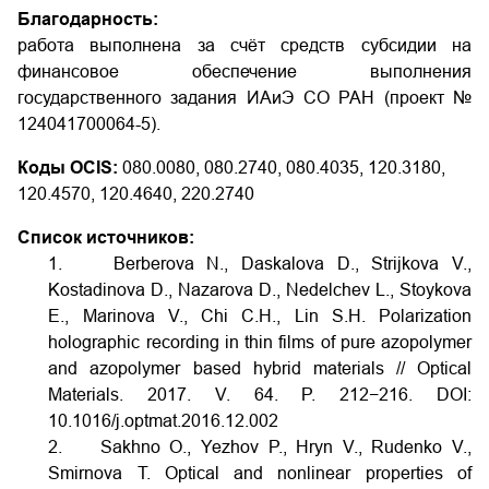
Благодарность:
работа выполнена за счёт средств субсидии на
финансовое обеспечение выполнения
государственного задания ИАиЭ СО РАН (проект №
124041700064-5).
Коды OCIS:
080.0080, 080.2740, 080.4035, 120.3180,
120.4570, 120.4640, 220.2740
Список источников:
1. Berberova N., Daskalova D., Strijkova V.,
Kostadinova D., Nazarova D., Nedelchev L., Stoykova
E., Marinova V., Chi C.H., Lin S.H. Polarization
holographic recording in thin films of pure azopolymer
and azopolymer based hybrid materials // Optical
Materials. 2017. V. 64. P. 212−216.
DOI:
10.1016/j.optmat.2016.12.002
2. Sakhno O., Yezhov P., Hryn V., Rudenko V.,
Smirnova T. Optical and nonlinear properties of