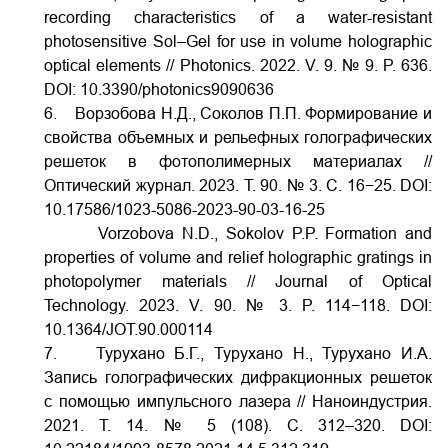
recording characteristics of a water-resistant
photosensitive Sol–Gel for use in volume holographic
optical elements // Photonics. 2022. V.
9. № 9. P. 636.
DOI:
10.3390/photonics9090636
6. Ворзобова Н.Д., Соколов П.П. Формирование и
свойства объемных и рельефных голографических
решеток в фотополимерных материалах //
Оптический журнал. 2023. Т. 90. № 3. С. 16−25.
DOI:
10.17586/1023-5086-2023-90-03-16-25
Vorzobova N.D., Sokolov P.P. Formation and
properties of volume and relief holographic gratings in
photopolymer materials // Journal of Optical
Technology. 2023. V. 90. № 3. P. 114−118.
DOI:
10.1364/JOT.90.000114
7. Турухано Б.Г., Турухано Н., Турухано И.А.
Запись голографических дифракционных решеток
с помощью импульсного лазера // Наноиндустрия.
2021. Т. 14. № 5 (108). С. 312–320.
DOI: