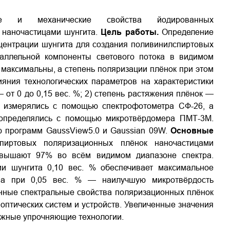
ные и механические свойства йодированных
 наночастицами шунгита.
Цель работы.
Определение
центрации шунгита для создания поливинилспиртовых
раллельной компоненты светового потока в видимом
 максимальны, а степень поляризации плёнок при этом
яния технологических параметров на характеристики
 от 0 до 0,15 вес. %; 2) степень растяжения плёнок —
ки измерялись с помощью спектрофотометра СФ-26, а
 определялись с помощью микротвёрдомера ПМТ-3М.
ю программ GaussView5.0 и Gaussian 09W.
Основные
иртовых поляризационных плёнок наночастицами
евышают 97% во всём видимом диапазоне спектра.
ии шунгита 0,10 вес. % обеспечивает максимальное
, а при 0,05 вес. % — наилучшую микротвёрдость
нные спектральные свойства поляризационных плёнок
птических систем и устройств. Увеличенные значения
ожные упрочняющие технологии.