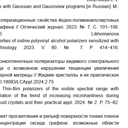
k with Gaussian and Gaussview programs [in Russian]. M.:
Поляризационные свойства йодно-поливинилспиртовых
афена // Оптический журнал. 2023. № 7. С. 101–106.
6
Likhomanova
ties of iodine-polyvinyl alcohol polarizers sensitized with
chnology.
2023.
V
.
90. №
7.
P
. 414−416.
Тонкопленочные поляризаторы видимого спектрального
ца: о возможном нарушении тенденции увеличения
рной матрицы // Жидкие кристаллы и их практическое
/10.18083/LCAppl.2024.2.75
hin-film polarizers of the visible spectral range with
olation of the trend of increasing microhardness during
quid crystals and their practical appl. 2024. № 2. P. 75−82.
фект просветления и рельеф поверхности тонких пленок
онцентрации оксида графена: возможные области