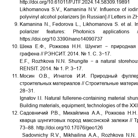
http://doi.org/10.61011/PJTF.2024.14.58309.19891
Likhomanova S.V., Kamanina N.V. Influence of iodina
polyvinyl alcohol polarizers [in Russian] // Letters in
Kamanina N., Fedorova L., Likhomanova S. et al. Im
polarizer features: Photonics applicat
https://doi.org/10.3390/nano14090737
Шека Е.Ф., Рожкова Н.Н. Шунгит − природная 
графена // РЭНСИТ. 2014. № 1. С. 3−17.
E.F., Rozhkova N.N. Shungite − a natural storehou
RENSIT. 2014. № 1. P. 3−17.
Мосин О.В., Игнатов И.И. Природный фулле
строительных материалов // Строительные материал
28−31.
Mosi
Ignatov I.I. Natural fullerene-containing material shun
Building materials, equipment, technologies of the XXI
Садовничий Р.В., Михайлина А.А., Рожкова Н.Н
кварца шунгитовых пород максонской залежи // Т
73–88.
http://doi.org/10.17076/geo126
Sadovnichy
R
.
V
.,
Mikhailina
A
.
A
.,
Rozhkova
N
.
N