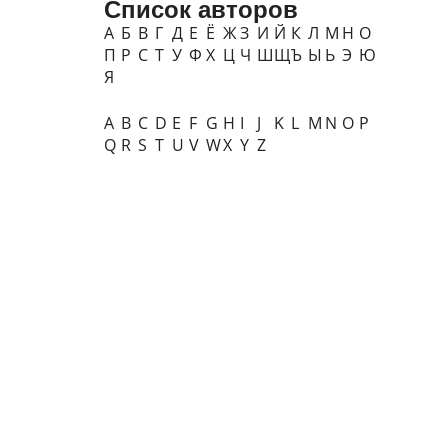
Список авторов
А
Б
В
Г
Д
Е
Ё
Ж
З
И
Й
К
Л
М
Н
О
П
Р
С
Т
У
Ф
Х
Ц
Ч
Ш
Щ
Ъ
Ы
Ь
Э
Ю
Я
A
B
C
D
E
F
G
H
I
J
K
L
M
N
O
P
Q
R
S
T
U
V
W
X
Y
Z