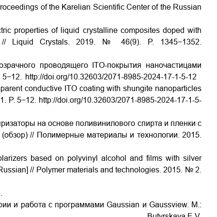
Proceedings of the Karelian Scientific Center of the Russian
tric properties of liquid crystalline composites doped with
 // Liquid Crystals. 2019.
№
46(9).
P
. 1345−1352.
озрачного проводящего ITO-покрытия наночастицами
. 5−12.
http://doi.org/10.32603/2071-8985-2024-17-1-5-12
sparent conductive ITO coating with shungite nanoparticles
1. P. 5−12.
http://doi.org/10.32603/2071-8985-2024-17-1-5-
ляризаторы на основе поливинилового спирта и пленки с
(обзор) // Полимерные материалы и технологии. 2015.
arizers based on polyvinyl alcohol and films with silver
 Russian] // Polymer materials and technologies. 2015. № 2.
.
ии и работа с программами Gaussian и Gaussview. М
.:
Butyrskaya E.V.