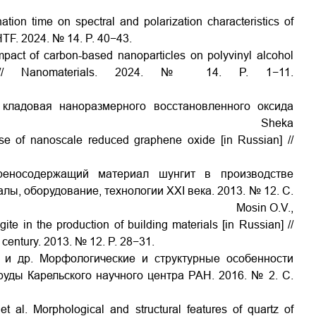
tion time on spectral and polarization characteristics of
 ZHTF. 2024. № 14. P. 40−43.
pact of carbon-based nanoparticles on polyvinyl alcohol
ions // Nanomaterials. 2024. № 14. P. 1−11.
кладовая наноразмерного восстановленного оксида
Sheka
se of nanoscale reduced graphene oxide [in Russian] //
реносодержащий материал шунгит в производстве
ы, оборудование, технологии XXI века. 2013. № 12. С.
n O.V.,
gite in the production of building materials [in Russian] //
 century. 2013. № 12. P. 28−31.
. и др. Морфологические и структурные особенности
руды Карельского научного центра РАН. 2016. № 2. С.
.
et
al
.
Morphological and structural features of quartz of