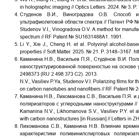
in holographic imaging // Optics Letters. 2024. № 3. P
Студенов В.И., Виноградова О.В. Способ и
ультрафиолетовой области спектра // Патент РФ 
Studenov V.I., Vinogradova O.V. A method for manufacturi
spectrum // RF Patent № SU1631488A1.
1991.
Li Y., Xie J., Cheng H. et al. Polyvinyl alcohol-bas
properties // Soft Matter. 2025. № 21. P. 3148–3167.
ht
Каманина Н.В., Васильев П.Я., Студёнов В.И. По
наноструктурированной поверхностью на основе 
2498373 (
RU
2
498
373 С2). 2013.
N.V.,
Vasiliev P.Ya, Studenov V.I. Polarizing films for t
on carbon nanotubes and nanofibers // RF Patent №
Каманина Н.В., Лихоманова С.В., Васильев П.Я. и
поляризаторов с углеродными наноструктурами //
Kamanina N.V., Likhomanova S.V., Vasiliev P.Y. et al.
with carbon nanostructures [in Russian] // Letters in 
Лихоманова С.В., Каманина Н.В. Влияние време
характеристики поливинилспиртовых поляриз