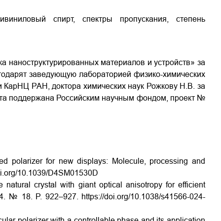
ивиниловый спирт, спектры пропускания, степень
а наноструктурированных материалов и устройств» за
агодарят заведующую лабораторией физико-химических
 КарНЦ РАН, доктора химических наук Рожкову Н.В. за
та поддержана Российским научным фондом, проект №
sed polarizer for new displays: Molecule, processing and
doi.org/10.1039/D4SM01530D
natural crystal with giant optical anisotropy for efficient
024. № 18. P. 922–927.
https://doi.org/10.1038/s41566-024-
ular polarizer with a controllable phase and its application