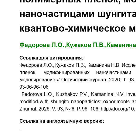
наночастицами шунгита
квантово-химическое 
Федорова Л.О.,
Кужаков П.В.,
Каманина
Ссылка для цитирования:
Федорова Л.О., Кужаков П.В., Каманина Н.В. Исс
плёнок, модифицированных наночастицами 
моделирование // Оптический журнал. 2026. Т. 93. 
93-06-96-106
Fedorova L.O., Kuzhakov P.V., Kamanina N.V. Investi
modified with shungite nanoparticles: experiments a
Zhurnal. 2026. V. 93. № 6. P. 96–106. http://doi.org
Ссылка на англоязычную версию:
-