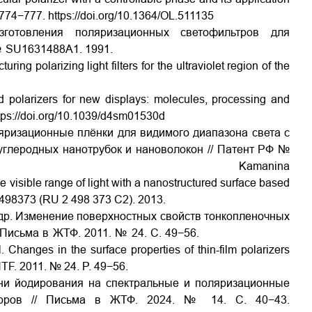
. 774−777.
https://doi.org/10.1364/OL.511135
зготовления поляризационных светофильтров для
№
SU
1631488
A
1. 1991.
ng polarizing light filters for the ultraviolet region of the
ed polarizers for new displays: molecules, processing and
tps://doi.org/10.1039/d4sm01530d
ляризационные плёнки для видимого диапазона света с
углеродных нанотрубок и нановолокон // Патент РФ №
Kamanina
he visible range of light with a nanostructured surface based
 2498373 (RU 2 498 373
С
2). 2013.
 др. Изменение поверхностных свойств тонкопленочных
 Письма в ЖТФ. 2011.
№ 24.
С
. 49−56.
 Changes in the surface properties of thin-film polarizers
ZHTF. 2011. № 24. P. 49−56.
ни йодирования на спектральные и поляризационные
аторов // Письма в ЖТФ. 2024. №
14. С. 40−43.