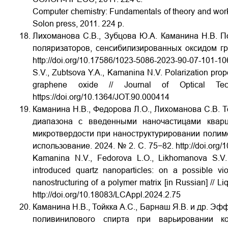
Computer chemistry: Fundamentals of theory and wor
Solon press, 2011. 224 p.
Лихоманова С.В., Зубцова Ю.А. Каманина Н.В. 
поляризаторов, сенсибилизированных оксидом гр
http://doi.org/10.17586/1023-5086-2023-90-07-101-10
S.V., Zubtsova Y.A., Kamanina N.V. Polarization proper
graphene oxide // Journal of Optical Te
https://doi.org/10.1364/JOT.90.000414
Каманина Н.В., Федорова Л.О., Лихоманова С.В. 
диапазона с введенными наночастицами квар
микротвердости при наноструктурировании полиме
использование. 2024. № 2. С. 75−82.
http://doi.org
Kamanina N.V., Fedorova L.O., Likhomanova S.V. T
introduced quartz nanoparticles: on a possible vi
nanostructuring of a polymer matrix [in Russian] // Li
http://doi.org/10.18083/LCAppl.2024.2.75
Каманина Н.В., Тойкка А.С., Барнаш Я.В. и др. Эф
поливинилового спирта при варьировании к