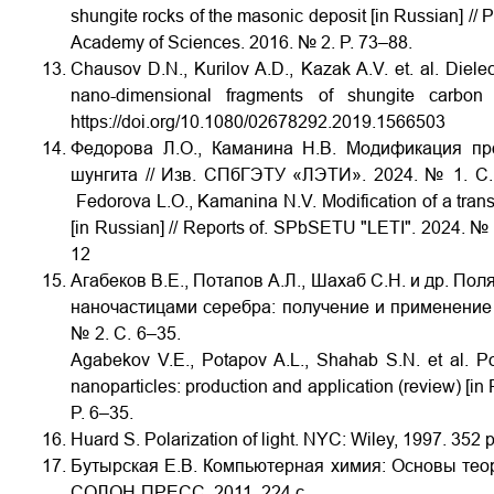
shungite rocks of the masonic deposit [in Russian] // 
Academy of Sciences. 2016. № 2. P. 73–88.
Chausov D.N., Kurilov A.D., Kazak A.V. et. al. Dielec
nano-dimensional fragments of shungite carbon
https://doi.org/10.1080/02678292.2019.1566503
Федорова Л.О., Каманина Н.В. Модификация пр
шунгита // Изв. СПбГЭТУ
«
ЛЭТИ
». 2024. № 1.
С
Fedorova L.O., Kamanina N.V. Modification of a tran
[in Russian] // Reports of. SPbSETU "LETI". 2024. № 
12
Агабеков В.Е., Потапов А.Л., Шахаб С.Н. и др. По
наночастицами серебра: получение и применение 
№
2. С. 6–35.
Agabekov V.E., Potapov A.L., Shahab S.N. et al. Pol
nanoparticles: production and application (review) [in
P. 6–35.
Huard S. Polarization of light. NYC: Wiley, 1997. 352 p
Бутырская Е.В. Компьютерная химия: Основы теор
СОЛОН
-
ПРЕСС
, 2011. 224 c.