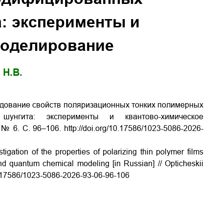
: эксперименты и
моделирование
 Н.В.
ледование свойств поляризационных тонких полимерных
шунгита: эксперименты и квантово-химическое
№ 6. С. 96–106. http://doi.org/10.17586/1023-5086-2026-
gation of the properties of polarizing thin polymer films
nd quantum chemical modeling [in Russian] // Opticheskii
/10.17586/1023-5086-2026-93-06-96-106