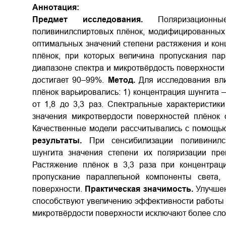
Аннотация:
Предмет исследования.
Поляризацион
поливинилспиртовых плёнок, модифицированных
оптимальных значений степени растяжения и кон
плёнок, при которых величина пропускания па
диапазоне спектра и микротвёрдость поверхности
достигает 90–99%.
Метод.
Для исследования вли
плёнок варьировались: 1) концентрация шунгита —
от 1,8 до 3,3 раз. Спектральные характеристи
значения микротвердости поверхностей плёнок
Качественные модели рассчитывались с помощь
результаты.
При сенсибилизации поливинилсп
шунгита значения степени их поляризации пр
Растяжение плёнок в 3,3 раза при концентрац
пропускание параллельной компоненты света
поверхности.
Практическая значимость.
Улучше
способствуют увеличению эффективности работы о
микротвёрдости поверхности исключают более сл