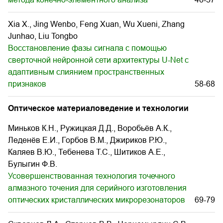
Xia X., Jing Wenbo, Feng Xuan, Wu Xueni, Zhang
Junhao, Liu Tongbo
Восстановление фазы сигнала с помощью
сверточной нейронной сети архитектуры U-Net с
адаптивным слиянием пространственных
признаков
58-68
Оптическое материаловедение и технологии
Миньков К.Н., Ружицкая Д.Д., Воробьёв А.К.,
Леденёв Е.И., Горбов В.М., Джириков Р.Ю.,
Каляев В.Ю., Тебенева Т.С., Шитиков А.Е.,
Булыгин Ф.В.
Усовершенствованная технология точечного
алмазного точения для серийного изготовления
оптических кристаллических микрорезонаторов
69-79