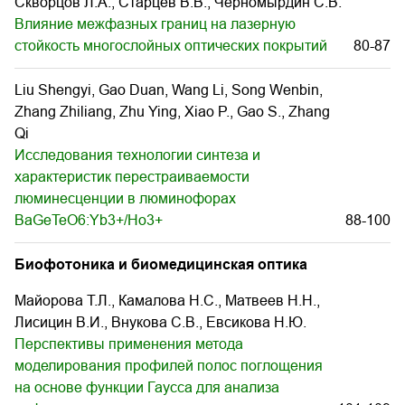
Скворцов Л.А., Старцев В.В., Черномырдин С.В.
Влияние межфазных границ на лазерную
стойкость многослойных оптических покрытий
80-87
Liu Shengyi, Gao Duan, Wang Li, Song Wenbin,
Zhang Zhiliang, Zhu Ying, Xiao P., Gao S., Zhang
Qi
Исследования технологии синтеза и
характеристик перестраиваемости
люминесценции в люминофорах
BaGeTeO6:Yb3+/Ho3+
88-100
Биофотоника и биомедицинская оптика
Майорова Т.Л., Камалова Н.С., Матвеев Н.Н.,
Лисицин В.И., Внукова С.В., Евсикова Н.Ю.
Перспективы применения метода
моделирования профилей полос поглощения
на основе функции Гаусса для анализа