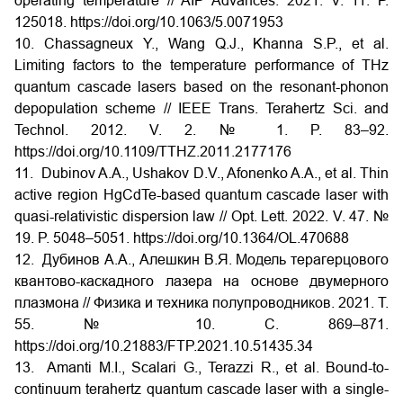
operating temperature // AIP Advances. 2021. V. 11. Р.
125018. https://doi.org/10.1063/5.0071953
10. Chassagneux Y., Wang Q.J., Khanna S.P., et al.
Limiting factors to the temperature performance of THz
quantum cascade lasers based on the resonant-phonon
depopulation scheme // IEEE Trans. Terahertz Sci. and
Technol. 2012. V. 2. № 1. P. 83–92.
https://doi.org/10.1109/TTHZ.2011.2177176
11. Dubinov A.A., Ushakov D.V., Afonenko A.A., et al. Thin
active region HgCdTe-based quantum cascade laser with
quasi-relativistic dispersion law // Opt. Lett. 2022. V. 47. №
19. P. 5048–5051. https://doi.org/10.1364/OL.470688
12. Дубинов А.А., Алешкин В.Я. Модель терагерцового
квантово-каскадного лазера на основе двумерного
плазмона // Физика и техника полупроводников. 2021. Т.
55. № 10. С. 869–871.
https://doi.org/10.21883/FTP.2021.10.51435.34
13. Amanti M.I., Scalari G., Terazzi R., et al. Bound-to-
continuum terahertz quantum cascade laser with a single-