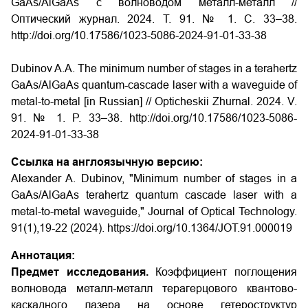
GaAs/AlGaAs с волноводом металл-металл //
Оптический журнал. 2024. Т. 91. № 1. С. 33–38.
http://doi.org/10.17586/1023-5086-2024-91-01-33-38
Dubinov A.A. The minimum number of stages in a terahertz
GaAs/AlGaAs quantum-cascade laser with a waveguide of
metal-to-metal [in Russian] // Opticheskii Zhurnal. 2024. V.
91. № 1. P. 33–38. http://doi.org/10.17586/1023-5086-
2024-91-01-33-38
Ссылка на англоязычную версию:
Alexander A. Dubinov, "Minimum number of stages in a
GaAs/AlGaAs terahertz quantum cascade laser with a
metal-to-metal waveguide," Journal of Optical Technology.
91(1),19-22 (2024). https://doi.org/10.1364/JOT.91.000019
Аннотация:
Предмет исследования.
Коэффициент поглощения
волновода металл-металл терагерцового квантово-
каскадного лазера на основе гетероструктур