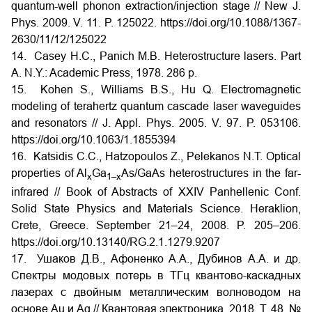
quantum-well phonon extraction/injection stage // New J.
Phys. 2009. V. 11. P. 125022. https://doi.org/10.1088/1367-
2630/11/12/125022
14. Casey H.C., Panich M.B. Heterostructure lasers. Part
A. N.Y.: Academic Press, 1978. 286 p.
15. Kohen S., Williams B.S., Hu Q. Electromagnetic
modeling of terahertz quantum cascade laser waveguides
and resonators // J. Appl. Phys. 2005. V. 97. P. 053106.
https://doi.org/10.1063/1.1855394
16. Katsidis C.C., Hatzopoulos Z., Pelekanos N.T. Optical
properties of Al
Ga
As/GaAs heterostructures in the far-
x
1–x
infrared // Book of Abstracts of XXIV Panhellenic Conf.
Solid State Physics and Materials Science. Heraklion,
Crete, Greece. September 21–24, 2008. P. 205–206.
https://doi.org/10.13140/RG.2.1.1279.9207
17. Ушаков Д.В., Афоненко А.А., Дубинов А.А. и др.
Спектры модовых потерь в ТГц квантово-каскадных
лазерах с двойным металлическим волноводом на
основе Au и Ag // Квантовая электроника. 2018. Т. 48. №