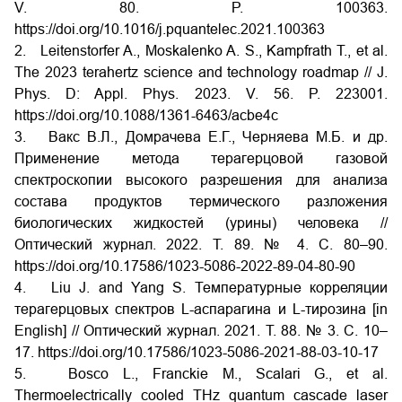
V. 80. P. 100363.
https://doi.org/10.1016/j.pquantelec.2021.100363
2. Leitenstorfer A., Moskalenko A. S., Kampfrath T., et al.
The 2023 terahertz science and technology roadmap // J.
Phys. D: Appl. Phys. 2023. V. 56. P. 223001.
https://doi.org/10.1088/1361-6463/acbe4c
3. Вакс В.Л., Домрачева Е.Г., Черняева М.Б. и др.
Применение метода терагерцовой газовой
спектроскопии высокого разрешения для анализа
состава продуктов термического разложения
биологических жидкостей (урины) человека //
Оптический журнал. 2022. Т. 89. № 4. С. 80–90.
https://doi.org/10.17586/1023-5086-2022-89-04-80-90
4. Liu
J. and
Yang
S. Температурные корреляции
терагерцовых спектров L-аспарагина и L-тирозина [in
English] // Оптический журнал. 2021. Т. 88. № 3. С. 10–
17. https://doi.org/10.17586/1023-5086-2021-88-03-10-17
5. Bosco L., Franckie M., Scalari G., et al.
Thermoelectrically cooled THz quantum cascade laser