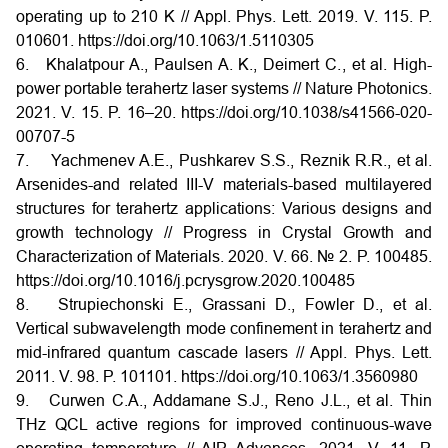
operating up to 210 K // Appl. Phys. Lett. 2019. V. 115. P.
010601. https://doi.org/10.1063/1.5110305
6. Khalatpour A., Paulsen A. K., Deimert C. , et al. High-
power portable terahertz laser systems // Nature Photonics.
2021. V. 15. P. 16–20. https://doi.org/10.1038/s41566-020-
00707-5
7. Yachmenev A.E., Pushkarev S.S., Reznik R.R., et al.
Arsenides-and related III-V materials-based multilayered
structures for terahertz applications: Various designs and
growth technology // Progress in Crystal Growth and
Characterization of Materials. 2020. V. 66. № 2. P. 100485.
https://doi.org/10.1016/j.pcrysgrow.2020.100485
8. Strupiechonski E., Grassani D., Fowler D., et al.
Vertical subwavelength mode confinement in terahertz and
mid-infrared quantum cascade lasers // Appl. Phys. Lett.
2011. V. 98. P. 101101. https://doi.org/10.1063/1.3560980
9. Curwen C.A., Addamane S.J., Reno J.L., et al. Thin
THz QCL active regions for improved continuous-wave