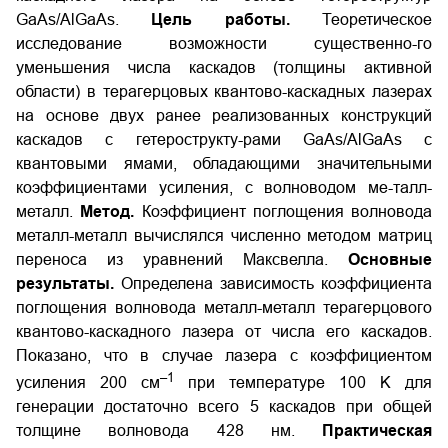
GaAs/AlGaAs.
Цель работы.
Теоретическое
исследование возможности существенно-го
уменьшения числа каскадов (толщины активной
области) в терагерцовых квантово-каскадных лазерах
на основе двух ранее реализованных конструкций
каскадов с гетерострукту-рами GaAs/AlGaAs с
квантовыми ямами, обладающими значительными
коэффициентами усиления, с волноводом ме-талл-
металл.
Метод.
Коэффициент поглощения волновода
металл-металл вычислялся численно методом матриц
переноса из уравнений Максвелла.
Основные
результаты.
Определена зависимость коэффициента
поглощения волновода металл-металл терагерцового
квантово-каскадного лазера от числа его каскадов.
Показано, что в случае лазера с коэффициентом
–1
усиления 200 см
при температуре 100 K для
генерации достаточно всего 5 каскадов при общей
толщине волновода 428 нм.
Практическая