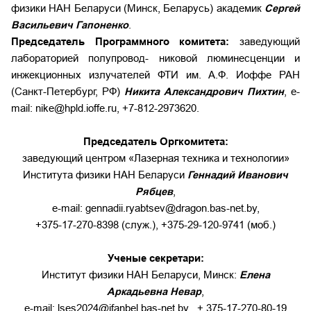
физики НАН Беларуси (Минск, Беларусь) академик
Сергей
Васильевич Гапоненко
.
Председатель Программного комитета:
заведующий
лабораторией полупровод- никовой люминесценции и
инжекционных излучателей ФТИ им. А.Ф. Иоффе РАН
(Санкт-Петербург, РФ)
Никита Александрович Пихтин
, e-
mail: nike@hpld.ioffe.ru, +7-812-2973620.
Председатель Оргкомитета:
заведующий центром «Лазерная техника и технологии»
Института физики НАН Беларуси
Геннадий Иванович
Рябцев
,
e-mail:
gennadii.ryabtsev@dragon.bas-net.by
,
+375-17-270-8398 (служ.), +375-29-120-9741 (моб.)
Ученые секретари:
Институт физики НАН Беларуси, Минск:
Елена
Аркадьевна Невар
,
e-mail:
lses2024@ifanbel.bas-net.by
, + 375-17-270-80-19