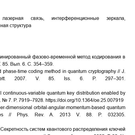
я лазерная связь, интерференционные зеркала,
ная структура
омбинированный фазово-временной метод кодирования в
 85. Вып. 6. C. 354–359.
 phase-time coding method in quantum cryptography // J.
 Lett. 2007. V. 85. Iss. 6. P. 297–301.
al continuous-variable quantum key distribution enabled by
25. № 7. P. 7919–7928.
https://doi.org/10.1364/oe.25.007919
gher-dimensional orbital-angular-momentum-based quantum
bases // Phys. Rev. A. 2013 V. 88. P. 032305.
р. Секретность систем квантового распределения ключей