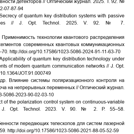
ости детекторов // Оптический журнал. 2025. Т. 92. №
92-07-87-94
. Secrecy of quantum key distribution systems with passive
ciencies // J. Opt. Technol. 2025. V. 92. № 7.
р. Применимость технологии квантового распределения
сегментов современных квантовых коммуникационных
3–70.
http://doi.org/10.17586/1023-5086-2024-91-11-63-70
 Applicability of quantum key distribution technology under
ents of modern quantum communication networks // J. Opt.
rg/10.1364/JOT.91.000749
и др. Влияние системы поляризационного контроля на
ча на непрерывных переменных // Оптический журнал.
23-5086-2023-90-02-03-10
ct of the polarization control system on continuous-variable
// J. Opt. Technol. 2023. V. 90. № 2. Р. 55–58.
обенности передающих телескопов для систем лазерной
–59.
http://doi.org/10.17586/1023-5086-2021-88-05-52-59