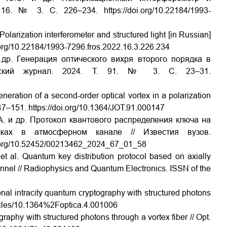
Т. 16. № 3. С. 226–234.
https://doi.org/10.22184/1993-
 Polarization interferometer and structured light [in Russian]
i.org/10.22184/1993-7296.fros.2022.16.3.226.234
 др. Генерация оптического вихря второго порядка в
ческий журнал. 2024. Т. 91. № 3. С. 23–31.
eneration of a second-order optical vortex in a polarization
 147–151.
https://doi.org/10.1364/JOT.91.000147
А. и др. Протокол квантового распределения ключа на
учках в атмосферном канале // Известия вузов.
i.org/10.52452/00213462_2024_67_01_58
 et
al. Quantum key distribution protocol based on axially
nnel // Radiophysics and Quantum Electronics. ISSN of the
ional intracity quantum cryptography with structured photons
ticles/10.1364%2Foptica.4.001006
ography with structured photons through a vortex fiber // Opt.