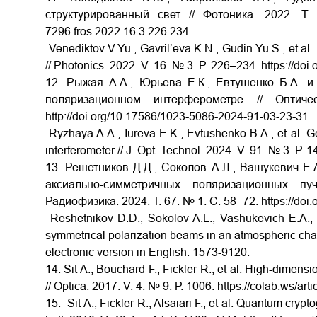
структурированный свет // Фотоника. 2022. 
7296.fros.2022.16.3.226.234
Venediktov
V.Yu., Gavril’eva
K.N., Gudin
Yu.S., et
al.
// Photonics. 2022. V. 16. № 3. P. 226–234.
https://do
12. Рыжая А.А., Юрьева Е.К., Евтушенко Б.А. и
поляризационном интерферометре // Опти
http://doi.org/10.17586/1023-5086-2024-91-03-23-31
Ryzhaya
A.A., Iureva
E.K., Evtushenko
B.A., et
al. G
interferometer // J. Opt. Technol. 2024. V. 91. № 3. Р.
13. Решетников Д.Д., Соколов А.Л., Вашукевич Е.
аксиально-симметричных поляризационных п
Радиофизика. 2024. Т. 67. № 1. С. 58–72.
https://do
Reshetnikov
D.D., Sokolov
A.L., Vashukevich
E.A.,
symmetrical polarization beams in an atmospheric cha
electronic version in English: 1573-9120.
14. Sit A., Bouchard F., Fickler R., et al. High-dimens
// Optica. 2017. V. 4. № 9. Р. 1006.
https://colab.ws/ar
15. Sit А., Fickler R., Alsaiari F., et al. Quantum crypt