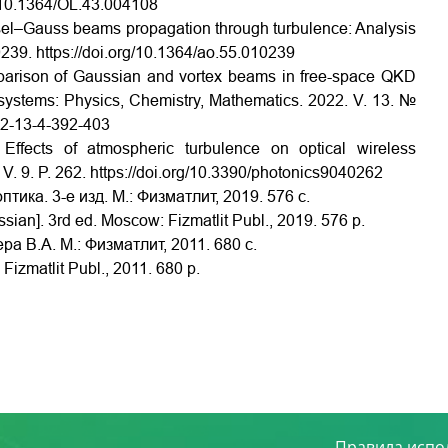
g/10.1364/OL.43.004108
sel–Gauss beams propagation through turbulence: Analysis
10239.
https://doi.org/10.1364/ao.55.010239
omparison of Gaussian and vortex beams in free-space QKD
systems: Physics, Chemistry, Mathematics. 2022. V. 13. №
22-13-4-392-403
 Effects of atmospheric turbulence on optical wireless
V. 9. P. 262.
https://doi.org/10.3390/photonics9040262
ика. 3-е изд. М.: Физматлит, 2019. 576 с.
ssian]. 3rd ed. Moscow: Fizmatlit Publ., 2019. 576 p.
 В.А. М.: Физматлит, 2011. 680 с.
Fizmatlit Publ., 2011. 680 p.
Правила испо