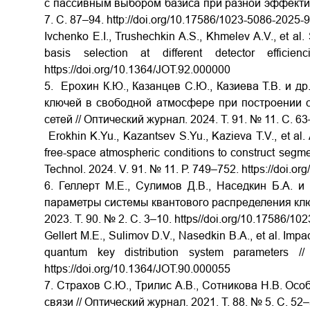
с пассивным выбором базиса при разной эффективн
7. С. 87–94.
http://doi.org/10.17586/1023-5086-2025-
Ivchenko E.I., Trushechkin A.S., Khmelev A.V., et al
basis selection at different detector effi
https://doi.org/10.1364/JOT.92.000000
5. Ерохин К.Ю., Казанцев С.Ю., Казиева Т.В. и д
ключей в свободной атмосфере при построении 
сетей // Оптический журнал. 2024. Т. 91. № 11. С. 6
Erokhin
K.Yu., Kazantsev
S.Yu., Kazieva
T.V., et
al.
free-space atmospheric conditions to construct segm
Technol. 2024. V. 91. № 11. Р. 749–752.
https://doi.o
6. Геллерт М.Е., Сулимов Д.В., Наседкин Б.А. 
параметры системы квантового распределения клю
2023. Т. 90. № 2. С. 3–10.
https//doi.org/10.17586/10
Gellert M.E., Sulimov D.V., Nasedkin B.A., et al. Impa
quantum key distribution system parameters 
https://doi.org/10.1364/JOT.90.000055
7. Страхов С.Ю., Трилис А.В., Сотникова Н.В. Ос
связи // Оптический журнал. 2021. Т. 88. № 5. С. 52