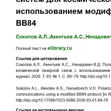
использованием модиф
BB84
Соколов А.Л.,
Акентьев А.С.,
Ненадович
elibrary.ru
Полный текст на
Ссылка для цитирования:
Соколов А.Л., Акентьев А.С., Ненадович В.Д. По
космической лазерной связи с использованием
журнал. 2026. Т. 93. № 1. С. 69–79.
http://doi.org/1
Sokolov A.L., Akentev A.S., Nenadovich V.D. Polariz
communications using a modified BB84 protocol [in Ru
http://doi.org/10.17586/1023-5086-2026-93-01-69-79
Ссылка на англоязычную версию: