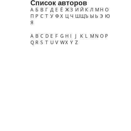
Список авторов
А
Б
В
Г
Д
Е
Ё
Ж
З
И
Й
К
Л
М
Н
О
П
Р
С
Т
У
Ф
Х
Ц
Ч
Ш
Щ
Ъ
Ы
Ь
Э
Ю
Я
A
B
C
D
E
F
G
H
I
J
K
L
M
N
O
P
Q
R
S
T
U
V
W
X
Y
Z