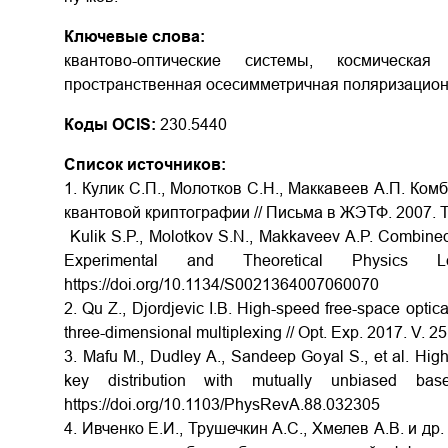
Ключевые слова:
квантово-оптические системы, космическа
пространственная осесимметричная поляризацион
Коды OCIS:
230.5440
Список источников:
1. Кулик С.П., Молотков С.Н., Маккавеев А.П. К
квантовой криптографии // Письма в ЖЭТФ. 2007. Т.
Kulik S.P., Molotkov S.N., Makkaveev A.P. Combined
Experimental and Theoretical Physics
https://doi.org/10.1134/S0021364007060070
2. Qu Z., Djordjevic I.B. High-speed free-space optic
three-dimensional multiplexing // Opt. Exp. 2017. V. 
3. Mafu M., Dudley А., Sandeep Goyal S., et al. Hi
key distribution with mutually unbiased 
https://doi.org/10.1103/PhysRevA.88.032305
4. Ивченко Е.И., Трушечкин А.С., Хмелев А.В. и д