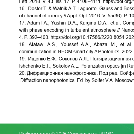
Lett. 2018. V. 43. Iss. 17. P. 4108–4111.
https://doi.or
16. Doster T. & Watnik A.T. Laguerre–Gauss and Bes
of channel efficiency // Appl. Opt. 2016. V. 55(36). P. 
17. Adam I.A., Yashin D.A., Kargina D.A., et al. C
with phase encoding in turbulent atmosphere // Nano
4. P. 392–403.
https://doi.org/10.17586/2220-8054-20
18. Alatawi A.S., Youssef A.A., Abaza M., et al.
communication in NEOM smart city // Photonics. 2022. 
19. Ищенко Е.Ф., Соколов А.Л.. Поляризационная опт
Ishchenko E.F., Sokolov A.L. Polarization optics [in Ru
20. Дифракционная нанофотоника. Под ред. Сойфера
Diffraction nanophotonics. Ed. by Soifer V.A. Moscow: 
Информация © 2026 Университет ИТМО