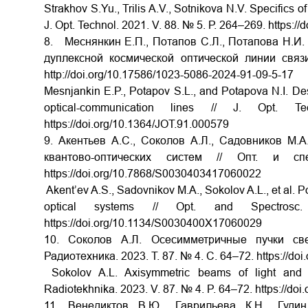
Strakhov S.Yu., Trilis A.V., Sotnikova N.V. Specifics o
J. Opt. Technol. 2021. V. 88. № 5. Р. 264–269.
https:/
8. Меснянкин Е.П., Потапов С.Л., Потапова Н.И.
дуплексной космической оптической линии связи
http://doi.org/10.17586/1023-5086-2024-91-09-5-17
Mesnjankin E.P., Potapov S.L., and Potapova N.I. Des
optical-communication lines // J. Op
https://doi.org/10.1364/JOT.91.000579
9. Акентьев А.С., Соколов А.Л., Садовников М.
квантово-оптических систем // Опт. и
https://doi.org/10.7868/S0030403417060022
Akent’ev
A.S., Sadovnikov
M.A., Sokolov
A.L., et
al. P
optical systems // Opt. and Spectr
https://doi.org/10.1134/S0030400X17060029
10. Соколов А.Л. Осесимметричные пучки св
Радиотехника. 2023. Т. 87. № 4. С. 64–72.
https://do
Sokolov A.L. Axisymmetric beams of light and th
Radiotekhnika. 2023. V. 87. № 4. P. 64–72.
https://do
11. Венедиктов В.Ю., Гаврильева К.Н., Гуд