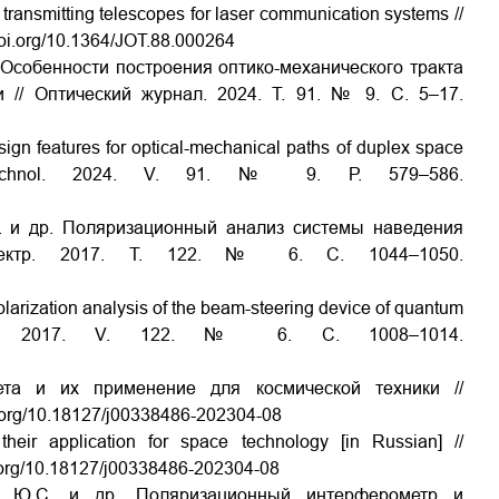
f transmitting telescopes for laser communication systems //
/doi.org/10.1364/JOT.88.000264
 Особенности построения оптико-механического тракта
 // Оптический журнал. 2024. Т. 91. № 9. С. 5–17.
ign features for optical-mechanical paths of duplex space
t. Technol. 2024. V. 91. № 9. Р. 579–586.
А. и др. Поляризационный анализ системы наведения
 спектр. 2017. Т. 122. № 6. С. 1044–1050.
olarization analysis of the beam-steering device of quantum
osc. 2017. V. 122. № 6. С. 1008–1014.
ета и их применение для космической техники //
i.org/10.18127/j00338486-202304-08
eir application for space technology [in Russian] //
i.org/10.18127/j00338486-202304-08
ин Ю.С. и др. Поляризационный интерферометр и