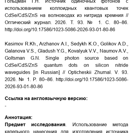
Гольцман Г.Н. Источник одиночных фотонов с
использованием коллоидных квантовых точек
CdSe/CdS/ZnS на волноводах из нитрида кремния //
Оптический журнал. 2026. Т. 93. № 1. С. 80–86.
http://doi.org/10.17586/1023-5086-2026-93-01-80-86
Kasimov R.Kh., Arzhanov A.I., Sedykh K.O., Golikov A.D.,
Galanova V.S., Gladush Y.G., Kovalyuk V.V., Naumov A.V.,
Goltsman G.N. Single photon source based on
CdSe/CdS/ZnS quantum dots on silicon nitride
waveguides [in Russian] // Opticheskii Zhurnal. V. 93.
2026. № 1. P. 80–86. http://doi.org/10.17586/1023-5086-
2026-93-01-80-86
Ссылка на англоязычную версию:
-
Аннотация:
Предмет исследования
. Использование метода
капельного нанесения для изготовления источника