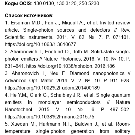
Коды OCIS:
130.0130, 130.3120, 250.5230
Список источников:
1. Eisaman M.D., Fan J., Migdall A., et al. Invited review
article: Single-photon sources and detectors // Rev.
Scientific Instruments. 2011. V. 82. № 7. P. 071101.
https://doi.org/10.1063/1.3610677
2. Aharonovich I., Englund D., Toth M. Solid-state single-
photon emitters // Nature Photonics. 2016. V. 10. № 10. P.
631–641.
https://doi.org/10.1038/nphoton. 2016.186
3. Aharonovich I., Neu E. Diamond nanophotonics //
Advanced Opt. Mater. 2014. V. 2. № 10. P. 911–928.
https://doi.org/10.1002%2Fadom.201400189
4. He Y.M., Clark G., Schaibley J.R., et al. Single quantum
emitters in monolayer semiconductors // Nature
Nanotechnol. 2015. V. 10. № 6. P. 497–502.
https://doi.org/10.1038%2Fnnano.2015.75
5. Xuedan M., Hartmann N.F., Baldwin J., et al. Room-
temperature single-photon generation from solitary