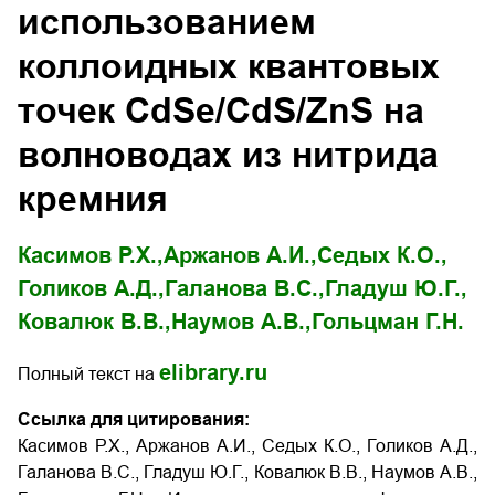
использованием
коллоидных квантовых
точек CdSe/CdS/ZnS на
волноводах из нитрида
кремния
Касимов Р.Х.,
Аржанов А.И.,
Седых К.О.,
Голиков А.Д.,
Галанова В.С.,
Гладуш Ю.Г.,
Ковалюк В.В.,
Наумов А.В.,
Гольцман Г.Н.
elibrary.ru
Полный текст на
Ссылка для цитирования:
Касимов Р.Х., Аржанов А.И., Седых К.О., Голиков А.Д.,
Галанова В.С., Гладуш Ю.Г., Ковалюк В.В., Наумов А.В.,