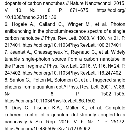
dopants of carbon nanotubes // Nature Nanotechnol. 2015.
V. 10. № 8. P. 671–675. https://doi.org/
10.1038/nnano.2015.136
6. Hogele A., Galland C., Winger M., et al. Photon
antibunching in the photoluminescence spectra of a single
carbon nanotube // Phys. Rev. Lett. 2008. V. 100. № 21. P.
217401.
https://doi.org/10.1103/PhysRevLett.100.217401
7. Jeantet A., Chassagneux Y., Raynaud C., et al. Widely
tunable single-photon source from a carbon nanotube in
the Purcell regime // Phys. Rev. Lett. 2016. V. 116. № 24. P.
247402.
https://doi.org/10.1103/PhysRevLett.116.247402
8. Santori C., Pelton M., Solomon G., et al. Triggered single
photons from a quantum dot // Phys. Rev. Lett. 2001. V. 86.
№ 8. P. 1502–1505.
https://doi.org/10.1103/PhysRevLett.86.1502
9. Dory C., Fischer K.A., Müller K., et al. Complete
coherent control of a quantum dot strongly coupled to a
nanocavity // Sci. Rep. 2016. V. 6. № 1. P. 25172.
https://doi.org/10.48550/arXiv.1512.05952