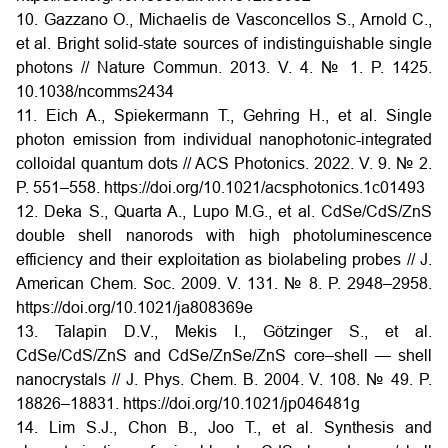
10. Gazzano O., Michaelis de Vasconcellos S., Arnold C.,
et al. Bright solid-state sources of indistinguishable single
photons // Nature Commun. 2013. V. 4. № 1. P. 1425.
10.1038/ncomms2434
11. Eich A., Spiekermann T., Gehring H., et al. Single
photon emission from individual nanophotonic-integrated
colloidal quantum dots // ACS Photonics. 2022. V. 9. № 2.
P. 551–558.
https://doi.org/10.1021/acsphotonics.1c01493
12. Deka S., Quarta A., Lupo M.G., et al. CdSe/CdS/ZnS
double shell nanorods with high photoluminescence
efficiency and their exploitation as biolabeling probes // J.
American Chem. Soc. 2009. V. 131. № 8. P. 2948–2958.
https://doi.org/10.1021/ja808369e
13. Talapin D.V., Mekis I., Götzinger S., et al.
CdSe/CdS/ZnS and CdSe/ZnSe/ZnS core–shell — shell
nanocrystals // J. Phys. Chem. B. 2004. V. 108. № 49. P.
18826–18831.
https://doi.org/10.1021/jp046481g
14. Lim S.J., Chon B., Joo T., et al. Synthesis and