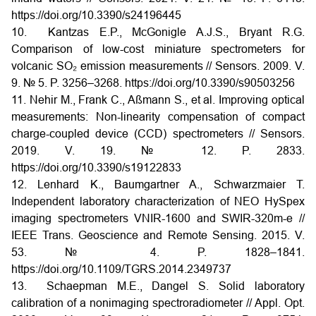
https://doi.org/10.3390/s24196445
10. Kantzas E.P., McGonigle A.J.S., Bryant R.G.
Comparison of low-cost miniature spectrometers for
volcanic SO₂ emission measurements // Sensors. 2009. V.
9. № 5. P. 3256–3268.
https://doi.org/10.3390/s90503256
11. Nehir M., Frank C., Aßmann S., et al. Improving optical
measurements: Non-linearity compensation of compact
charge-coupled device (CCD) spectrometers // Sensors.
2019. V. 19. № 12. P. 2833.
https://doi.org/10.3390/s19122833
12. Lenhard K., Baumgartner A., Schwarzmaier T.
Independent laboratory characterization of NEO HySpex
imaging spectrometers VNIR-1600 and SWIR-320m-e //
IEEE Trans. Geoscience and Remote Sensing. 2015. V.
53. № 4. P. 1828–1841.
https://doi.org/10.1109/TGRS.2014.2349737
13. Schaepman M.E., Dangel S. Solid laboratory
calibration of a nonimaging spectroradiometer // Appl. Opt.