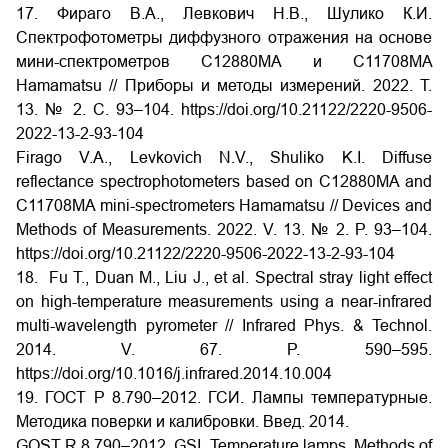
17. Фираго В.А., Левкович Н.В., Шулико К.И.
Спектрофотометры диффузного отражения на основе
мини-спектрометров C12880MA и C11708MA
Hamamatsu // Приборы и методы измерений. 2022. Т.
13. № 2. С. 93–104.
https://doi.org/10.21122/2220-9506-
2022-13-2-93-104
Firago V.A., Levkovich N.V., Shuliko K.I. Diffuse
reflectance spectrophotometers based on C12880MA and
C11708MA mini-spectrometers Hamamatsu // Devices and
Methods of Measurements. 2022. V. 13. № 2. P. 93–104.
https://doi.org/10.21122/2220-9506-2022-13-2-93-104
18. Fu T., Duan M., Liu J., et al. Spectral stray light effect
on high-temperature measurements using a near-infrared
multi-wavelength pyrometer // Infrared Phys. & Technol.
2014. V. 67. P. 590–595.
https://doi.org/10.1016/j.infrared.2014.10.004
19. ГОСТ
Р 8.790–2012. ГСИ. Лампы температурные.
Методика поверки и калибровки. Введ. 2014.
GOST R 8.790–2012. GSI. Temperature lamps. Methods of