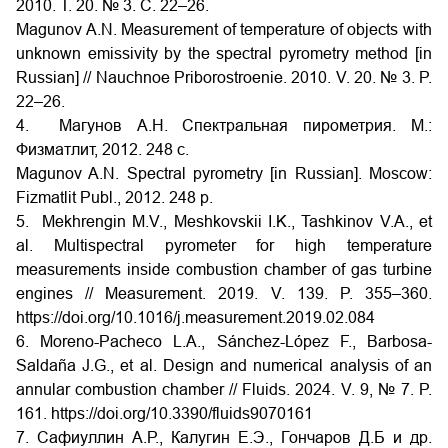
2010. Т. 20. № 3. С. 22–26.
Magunov A.N. Measurement of temperature of objects with
unknown emissivity by the spectral pyrometry method [in
Russian] // Nauchnoe Priborostroenie. 2010. V. 20. № 3. P.
22–26.
4. Магунов А.Н. Спектральная пирометрия. М.:
Физматлит, 2012. 248 с.
Magunov A.N. Spectral pyrometry [in Russian]. Moscow:
Fizmatlit Publ., 2012. 248 p.
5. Mekhrengin M.V., Meshkovskii I.K., Tashkinov V.A., et
al. Multispectral pyrometer for high temperature
measurements inside combustion chamber of gas turbine
engines // Measurement. 2019. V. 139. P. 355–360.
https://doi.org/10.1016/j.measurement.2019.02.084
6. Moreno-Pacheco L.A., Sánchez-López F., Barbosa-
Saldaña J.G., et al. Design and numerical analysis of an
annular combustion chamber // Fluids. 2024. V. 9, № 7. P.
161.
https://doi.org/10.3390/fluids9070161
7. Сафиуллин А.Р., Калугин Е.Э., Гончаров Д.Б и др.