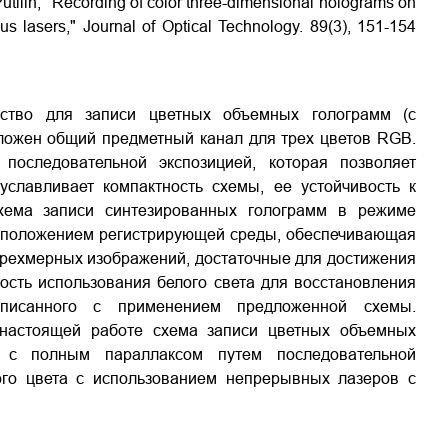
Putilin, "Recording of color three-dimensional holograms on
s lasers," Journal of Optical Technology. 89(3), 151-154
ство для записи цветных объемных голограмм (с
оложен общий предметный канал для трех цветов RGB.
оследовательной экспозицией, которая позволяет
уславливает компактность схемы, ее устойчивость к
хема записи синтезированных голограмм в режиме
асположением регистрирующей среды, обеспечивающая
трехмерных изображений, достаточные для достижения
ость использования белого света для восстановления
записанного с применением предложенной схемы.
настоящей работе схема записи цветных объемных
ы с полным параллаксом путем последовательной
ого цвета с использованием непрерывных лазеров с