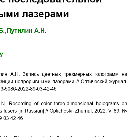
ыми лазерами
Б.,
Путилин А.Н.
gy
илин А.Н. Запись цветных трехмерных голограмм на
зиции непрерывными лазерами // Оптический журнал.
23-5086-2022-89-03-42-46
A.N. Recording of color three-dimensional holograms on
lasers [in Russian] // Opticheskii Zhurnal. 2022. V. 89. №
9-03-42-46