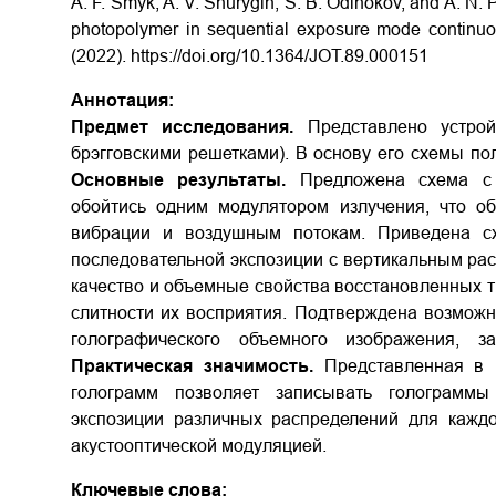
A. F. Smyk, A. V. Shurygin, S. B. Odinokov, and A. N. 
photopolymer in sequential exposure mode continuou
(2022). https://doi.org/10.1364/JOT.89.000151
Аннотация:
Предмет исследования.
Представлено устрой
брэгговскими решетками). В основу его схемы п
Основные результаты.
Предложена схема с п
обойтись одним модулятором излучения, что об
вибрации и воздушным потокам. Приведена с
последовательной экспозиции с вертикальным р
качество и объемные свойства восстановленных 
слитности их восприятия. Подтверждена возможн
голографического объемного изображения, 
Практическая значимость.
Представленная в 
голограмм позволяет записывать голограмм
экспозиции различных распределений для кажд
акустооптической модуляцией.
Ключевые слова: