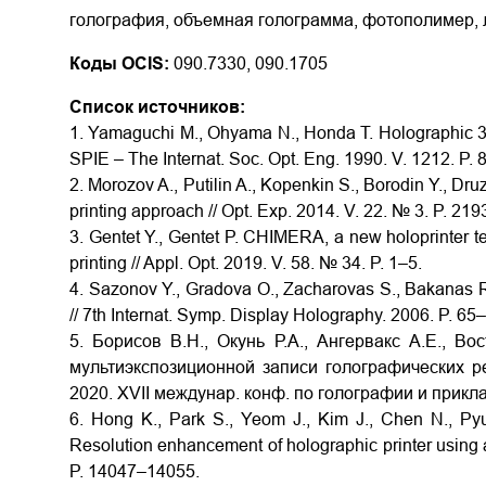
голография, объемная голограмма, фотополимер, 
Коды OCIS:
090.7330, 090.1705
Список источников:
1. Yamaguchi M., Ohyama N., Honda T. Holographic 3D 
SPIE – The Internat. Soc. Opt. Eng. 1990. V. 1212. P. 
2. Morozov A., Putilin A., Kopenkin S., Borodin Y., Dru
printing approach // Opt. Exp. 2014. V. 22. № 3. P. 21
3. Gentet Y., Gentet P. CHIMERA, a new holoprinter 
printing // Appl. Opt. 2019. V. 58. № 34. P. 1–5.
4. Sazonov Y., Gradova O., Zacharovas S., Bakanas R.,
// 7th Internat. Symp. Display Holography. 2006. P. 65
5. Борисов В.Н., Окунь Р.А., Ангервакс А.Е., Во
мультиэкспозиционной записи голографических ре
2020. XVII междунар. конф. по голографии и прикл
6. Hong K., Park S., Yeom J., Kim J., Chen N., Py
Resolution enhancement of holographic printer using 
P. 14047–14055.