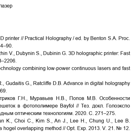
лазер
printer // Practical Holography / ed. by Benton S.A. Proc.
84–90.
zhin V., Dubynin S., Dubinin G. 3D holographic printer: Fast
93–2206.
technology combining low-power continuous lasers and fast
 Gudaitis G., Ratcliffe D.B. Advance in digital holography
–69.
стриков Г.Н., Муравьев Н.В., Попов М.В. Особенности
шеток в фотополимере Bayfol // Тез. докл. Голоэкспо
адным оптическим технологиям. 2020. С. 271–275.
un K., Choi C., Kim S., An J., Lee H., Chung U., Lee B.
a hogel overlapping method // Opt. Exp. 2013. V. 21. № 12.