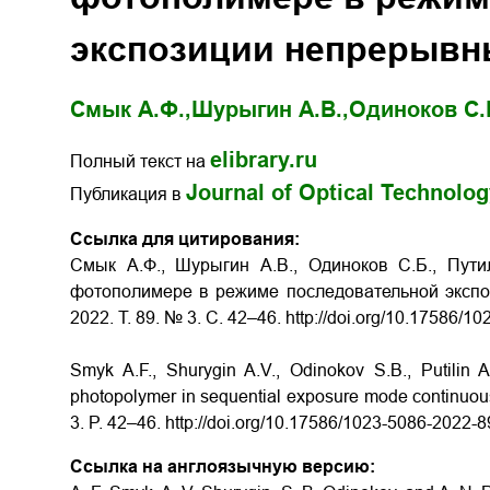
экспозиции непрерывн
Смык А.Ф.,
Шурыгин А.В.,
Одиноков С.
elibrary.ru
Полный текст на
Journal of Optical Technolo
Публикация в
Ссылка для цитирования:
Смык А.Ф., Шурыгин А.В., Одиноков С.Б., Пут
фотополимере в режиме последовательной экспо
2022. Т. 89. № 3. С. 42–46.
http://doi.org/
10.17586/10
Smyk A.F., Shurygin A.V., Odinokov S.B., Putilin 
photopolymer in sequential exposure mode continuous 
3. P. 42–46.
http://doi.org/
10.17586/1023-5086-2022-8
Ссылка на англоязычную версию: