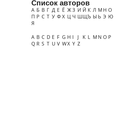
Список авторов
А
Б
В
Г
Д
Е
Ё
Ж
З
И
Й
К
Л
М
Н
О
П
Р
С
Т
У
Ф
Х
Ц
Ч
Ш
Щ
Ъ
Ы
Ь
Э
Ю
Я
A
B
C
D
E
F
G
H
I
J
K
L
M
N
O
P
Q
R
S
T
U
V
W
X
Y
Z