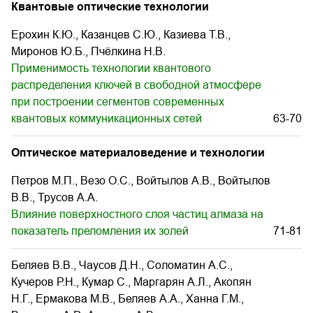
Квантовые оптические технологии
Ерохин К.Ю., Казанцев С.Ю., Казиева Т.В.,
Миронов Ю.Б., Пчёлкина Н.В.
Применимость технологии квантового
распределения ключей в свободной атмосфере
при построении сегментов современных
квантовых коммуникационных сетей
63-70
Оптическое материаловедение и технологии
Петров М.П., Везо О.С., Войтылов А.В., Войтылов
В.В., Трусов А.А.
Влияние поверхностного слоя частиц алмаза на
показатель преломления их золей
71-81
Беляев В.В., Чаусов Д.Н., Соломатин А.С.,
Кучеров Р.Н., Кумар С., Маргарян А.Л., Акопян
Н.Г., Ермакова М.В., Беляев А.А., Ханна Г.М.,