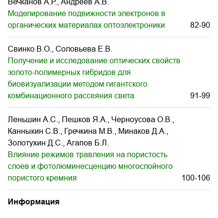
Вечканов А.Р., Андреев А.В.
Моделирование подвижности электронов в
органических материалах оптоэлектроники
82-90
Свинко В.О., Соловьева Е.В.
Получение и исследование оптических свойств
золото-полимерных гибридов для
биовизуализации методом гигантского
комбинационного рассеяния света
91-99
Леньшин А.С., Пешков Я.А., Черноусова О.В.,
Канныкин С.В., Гречкина М.В., Минаков Д.А.,
Золотухин Д.С., Агапов Б.Л.
Влияние режимов травления на пористость
слоев и фотолюминесценцию многослойного
пористого кремния
100-106
Информация