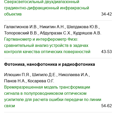
Сверхсветосильный двухдиапазонный
градиентно-дифракционный инфракрасный
объектив
34-42
Галактионов И.В., Никитин А.Н., Шелдакова Ю.В.,
Топоровский В.В., Абдулразак С.Х., Кудряшов А.В.
Гартманометр и интерферометр Физо:
сравнительный анализ устройств в задачах
контроля качества оптических поверхностей
43-53
Фотоника, нанофотоника и радиофотоника
Илюшин П.Я., Шипило Д.Е., Николаева И.А.,
Панов Н.А., Косарева О.Г.
Времяразрешенная модель трансформации
сигнала в полупроводниковом оптическом
усилителе для расчета ошибки передачи по линии
связи
54-62