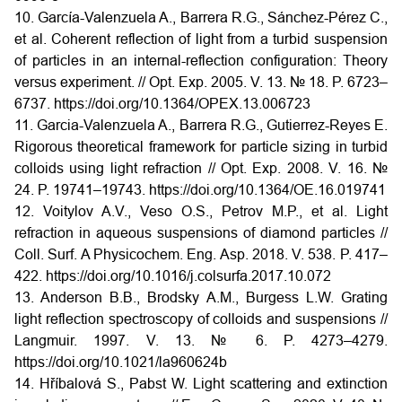
10. García-Valenzuela A., Barrera R.G., Sánchez-Pérez C.,
et al. Coherent reflection of light from a turbid suspension
of particles in an internal-reflection configuration: Theory
versus experiment. // Opt. Exp. 2005. V. 13. № 18. P. 6723–
6737. https://doi.org/10.1364/OPEX.13.006723
11. Garcia-Valenzuela A., Barrera R.G., Gutierrez-Reyes E.
Rigorous theoretical framework for particle sizing in turbid
colloids using light refraction // Opt. Exp. 2008. V. 16. №
24. P. 19741–19743. https://doi.org/10.1364/OE.16.019741
12. Voitylov A.V., Veso O.S., Petrov M.P., et al. Light
refraction in aqueous suspensions of diamond particles //
Coll. Surf. A Physicochem. Eng. Asp. 2018. V. 538. P. 417–
422. https://doi.org/10.1016/j.colsurfa.2017.10.072
13. Anderson B.B., Brodsky A.M., Burgess L.W. Grating
light reflection spectroscopy of colloids and suspensions //
Langmuir. 1997. V. 13. № 6. P. 4273–4279.
https://doi.org/10.1021/la960624b
14. Hříbalová S., Pabst W. Light scattering and extinction