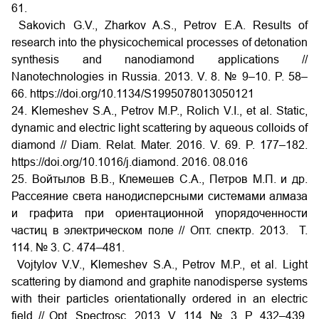
61.
Sakovich G.V., Zharkov A.S., Petrov E.A. Results of
research into the physicochemical processes of detonation
synthesis and nanodiamond applications //
Nanotechnologies in Russia. 2013. V. 8. № 9–10. P. 58–
66. https://doi.org/10.1134/S1995078013050121
24. Klemeshev S.A., Petrov M.P., Rolich V.I., et al. Static,
dynamic and electric light scattering by aqueous colloids of
diamond // Diam. Relat. Mater. 2016. V. 69. P. 177–182.
https://doi.org/10.1016/j.diamond. 2016. 08.016
25. Войтылов В.В., Клемешев С.А., Петров М.П. и др.
Рассеяние света нанодисперсными системами алмаза
и графита при ориентационной упорядоченности
частиц в электрическом поле // Опт. спектр. 2013. Т.
114. № 3. С. 474–481.
Vojtylov V.V., Klemeshev S.A., Petrov M.P., et al. Light
scattering by diamond and graphite nanodisperse systems
with their particles orientationally ordered in an electric
field // Opt. Spectrosc. 2013. V. 114. № 3. P. 432–439.