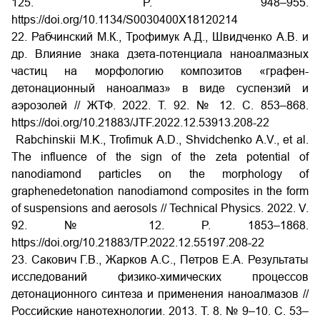
125. P. 948–955.
https://doi.org/10.1134/S0030400X18120214
22. Рабчинский М.К., Трофимук А.Д., Швидченко А.В. и
др. Влияние знака дзета-потенциала наноалмазных
частиц на морфологию композитов «графен-
детонационный наноалмаз» в виде суспензий и
аэрозолей // ЖТФ. 2022. Т. 92. № 12. C. 853–868.
https://doi.org/10.21883/JTF.2022.12.53913.208-22
Rabchinskii M.K., Trofimuk A.D., Shvidchenko A.V., et al.
The influence of the sign of the zeta potential of
nanodiamond particles on the morphology of
graphenedetonation nanodiamond composites in the form
of suspensions and aerosols // Technical Physics. 2022. V.
92. № 12. P. 1853–1868.
https://doi.org/10.21883/TP.2022.12.55197.208-22
23. Сакович Г.В., Жарков А.С., Петров Е.А. Результаты
исследований физико-химических процессов
детонационного синтеза и применения наноалмазов //
Российские нанотехнологии. 2013. Т. 8. № 9–10. С. 53–