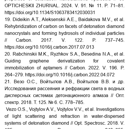
OPTICHESKII ZHURNAL. 2024. V. 91. № 11. P. 71–81.
https://doi.org/10.1134/S1063783412030031
19. Dideikin A.T., Aleksenskii A.E., Baidakova M.V., et al.
Rehybridization of carbon on facets of detonation diamond
nanocrystals and forming hydrosols of individual particles
// Carbon. 2017. V. 122. P. 737–745.
https://doi.org/10.1016/j.carbon.2017.07.013
20. Rabchinskii M.K., Ryzhkov S.A., Besedina N.A., et al.
Guiding graphene derivatization for covalent
immobilization of aptamers // Carbon. 2022. V. 196. P.
264–279. https://doi.org/10.1016/j.carbon.2022.04.072
21. Везо О.С., Войтылов А.В., Войтылов В.В. и др.
Исследования рассеяния и рефракции света в водных
дисперсных системах детонационного алмаза // Опт.
cпектр. 2018. T. 125. № 6. С. 778–785.
Vezo O.S., Vojtylov A.V., Vojtylov V.V., et al. Investigations
of light scattering and refraction in water-dispersed
systems of detonation diamond // Opt. Spectrosc. 2018. V.