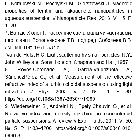
6. Koralewski M., Pochylski M., Gierszewski J. Magnetic
properties of ferritin and akaganeite nanoparticles in
aqueous suspension // Nanoparticle Res. 2013. V. 15. P.
1–20.
7. Ван де Хюлст Г. Рассеяние света малыми частицами:
пер. с англ. Водопьяновой Т.В., под ред. Соболева В.В.
/ М.: Ин. Лит, 1961. 537 с.
Van de Hulst H.C. Light scattering by small particles. N.Y.:
John Willey and Sons, London: Chapman and Hall, 1957.
8. Reyes-Coronado A., García-Valenzuela A.,
SánchezPérez C., et al. Measurement of the effective
refractive index of a turbid colloidal suspension using light
refraction // Phys. 2005. V. 7. № 1. P. 89.
https://doi.org/10.1088/1367-2630/7/1/089
9. Wiederseiner S., Andreini N., Epely-Chauvin G., et al.
Refractive-index and density matching in concentrated
particle suspensions: A review // Exp. Fluids. 2011. V. 50.
№ 5. P. 1183–1206. https://doi.org/10.1007/s00348-010-
0996-8