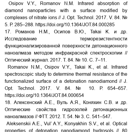
Osipov V.Y., Romanov N.M. Infrared absorption of
diamond nanoparticles with a surface modified by
complexes of nitrate ions // J. Opt. Technol. 2017. V. 84. №
5. Р. 285–288. https://doi.org/10.1364/JOT.84.000285
17. Романов Н.М., Осипов В.Ю., Takai K. и др.
Исследование терморезистентности
функционализированной поверхности детонационного
наноалмаза методом инфракрасной спектроскопии //
Оптический журнал. 2017. Т. 84. № 10. С. 7–11.
Romanov N.M., Osipov V.Y., Takai K., et al. Infrared
spectroscopic study to determine thermal resistance of the
functionalized surface of a detonation nanodiamond // J.
Opt. Technol. 2017. V. 84. № 10. Р. 654–657.
https://doi.org/10.1364/JOT.84.000654
18. Алексенский А.Е., Вуль А.Я., Коняхин С.В. и др.
Оптические свойства гидрозолей детонационных
наноалмазов // ФТТ. 2012. Т. 54. № 3. С. 541–547.
Aleksenskii A.E., Vul’ A.Y., Konyakhin S.V., et al. Optical
properties of detonation nanodiamond hydrosols // 80