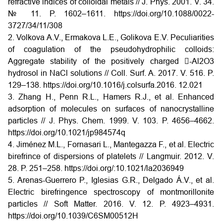
refractive indices of colloidal metals // J. Phys. 2001. V. 34.
№ 11. P. 1602–1611. https://doi.org/10.1088/0022-
3727/34/11/308
2. Volkova A.V., Ermakova L.E., Golikova E.V. Peculiarities
of coagulation of the pseudohydrophilic colloids:
Aggregate stability of the positively charged -Al2O3
hydrosol in NaCl solutions // Coll. Surf. A. 2017. V. 516. P.
129–138. https://doi.org/10.1016/j.colsurfa.2016. 12.021
3. Zhang H., Penn R.L., Hamers R.J., et al. Enhanced
adsorption of molecules on surfaces of nanocrystalline
particles // J. Phys. Chem. 1999. V. 103. P. 4656–4662.
https://doi.org/10.1021/jp984574q
4. Jiménez M.L., Fornasari L., Mantegazza F., et al. Electric
birefrince of dispersions of platelets // Langmuir. 2012. V.
28. P. 251–258. https://doi.org/:10.1021/la2036949
5. Arenas-Guerrero P., Iglesias G.R., Delgado Á.V., et al.
Electric birefringence spectroscopy of montmorillonite
particles // Soft Matter. 2016. V. 12. P. 4923–4931.
https://doi.org/10.1039/C6SM00512H