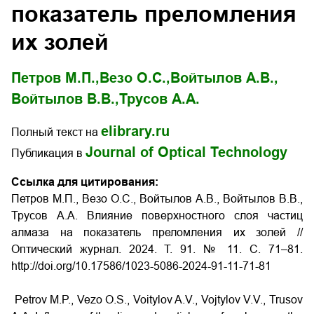
показатель преломления
их золей
Петров М.П.,
Везо О.С.,
Войтылов А.В.,
Войтылов В.В.,
Трусов А.А.
elibrary.ru
Полный текст на
Journal of Optical Technology
Публикация в
Ссылка для цитирования:
Петров М.П., Везо О.С., Войтылов А.В., Войтылов В.В.,
Трусов А.А. Влияние поверхностного слоя частиц
алмаза на показатель преломления их золей //
Оптический журнал. 2024. Т. 91. № 11. С. 71–81.
http://doi.org/10.17586/1023-5086-2024-91-11-71-81
Petrov M.P., Vezo O.S., Voitylov A.V., Vojtylov V.V., Trusov