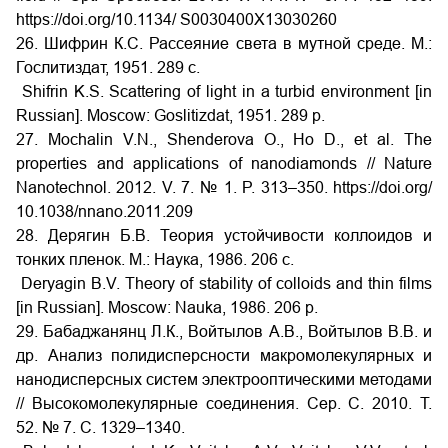
https://doi.org/10.1134/ S0030400X13030260
26. Шифрин К.С. Рассеяние света в мутной среде. М.:
Гослитиздат, 1951. 289 c.
Shifrin K.S. Scattering of light in a turbid environment [in
Russian]. Moscow: Goslitizdat, 1951. 289 p.
27. Mochalin V.N., Shenderova O., Ho D., et al. The
properties and applications of nanodiamonds // Nature
Nanotechnol. 2012. V. 7. № 1. P. 313–350. https://doi.org/
10.1038/nnano.2011.209
28. Дерягин Б.В. Теория устойчивости коллоидов и
тонких пленок. М.: Наука, 1986. 206 с.
Deryagin B.V. Theory of stability of colloids and thin films
[in Russian]. Moscow: Nauka, 1986. 206 p.
29. Бабаджанянц Л.К., Войтылов А.В., Войтылов В.В. и
др. Анализ полидисперсности макромолекулярных и
нанодисперсных систем электрооптическими методами
// Высокомолекулярные соединения. Сер. С. 2010. Т.
52. № 7. С. 1329–1340.