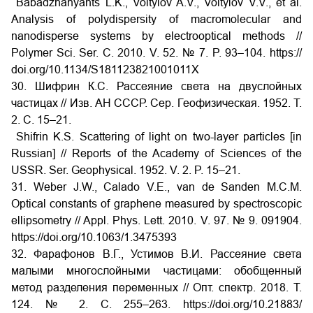
Babadzhanyants L.K., Voitylov A.V., Voitylov V.V., et al.
Analysis of polydispersity of macromolecular and
nanodisperse systems by electrooptical methods //
Polymer Sci. Ser. C. 2010. V. 52. № 7. P. 93–104. https://
doi.org/10.1134/S181123821001011X
30. Шифрин К.С. Рассеяние света на двуслойных
частицах // Изв. АН СССР. Сер. Геофизическая. 1952. Т.
2. С. 15–21.
Shifrin K.S. Scattering of light on two-layer particles [in
Russian] // Reports of the Academy of Sciences of the
USSR. Ser. Geophysical. 1952. V. 2. P. 15–21.
31. Weber J.W., Calado V.E., van de Sanden M.C.M.
Optical constants of graphene measured by spectroscopic
ellipsometry // Appl. Phys. Lett. 2010. V. 97. № 9. 091904.
https://doi.org/10.1063/1.3475393
32. Фарафонов В.Г., Устимов В.И. Рассеяние света
малыми многослойными частицами: обобщенный
метод разделения переменных // Опт. спектр. 2018. Т.
124. № 2. С. 255–263. https://doi.org/10.21883/