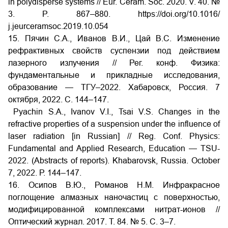
in polydisperse systems // Eur. Ceram. Soc. 2020. V. 40. №
3. P. 867–880. https://doi.org/10.1016/
j.jeurceramsoc.2019.10.054
15. Пячин С.А., Иванов В.И., Цай В.С. Изменение
рефрактивных свойств суспензии под действием
лазерного излучения // Рег. конф. Физика:
фундаментальные и прикладные исследования,
образование — ТГУ–2022. Хабаровск, Россия. 7
октября, 2022. C. 144–147.
Pyachin S.A., Ivanov V.I., Tsai V.S. Changes in the
refractive properties of a suspension under the influence of
laser radiation [in Russian] // Reg. Conf. Physics:
Fundamental and Applied Research, Education — TSU-
2022. (Abstracts of reports). Khabarovsk, Russia. October
7, 2022. Р. 144–147.
16. Осипов В.Ю., Романов Н.М. Инфракрасное
поглощение алмазных наночастиц с поверхностью,
модифицированной комплексами нитрат-ионов //
Оптический журнал. 2017. Т. 84. № 5. С. 3–7.