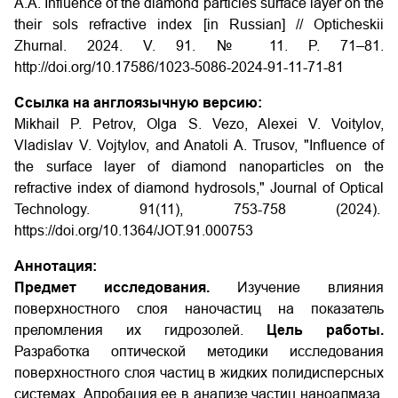
A.A. Influence of the diamond particles surface layer on the
their sols refractive index [in Russian] // Opticheskii
Zhurnal. 2024. V. 91. № 11. P. 71–81.
http://doi.org/10.17586/1023-5086-2024-91-11-71-81
Ссылка на англоязычную версию:
Mikhail P. Petrov, Olga S. Vezo, Alexei V. Voitylov,
Vladislav V. Vojtylov, and Anatoli A. Trusov, "Influence of
the surface layer of diamond nanoparticles on the
refractive index of diamond hydrosols," Journal of Optical
Technology. 91(11), 753-758 (2024).
https://doi.org/10.1364/JOT.91.000753
Аннотация:
Предмет исследования.
Изучение влияния
поверхностного слоя наночастиц на показатель
преломления их гидрозолей.
Цель работы.
Разработка оптической методики исследования
поверхностного слоя частиц в жидких полидисперсных
системах. Апробация ее в анализе частиц наноалмаза.