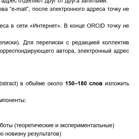
адрес отделяют друг от друга запятыми.
а “e-mail”, после электронного адреса точку не
са в сети «Интернет». В конце ORCID точку не
писки).
Для переписки с редакцией коллектив
корреспондирующего автора, электронный адрес
stract) в объёме около
150–180 слов
изложить
мпоненты:
боты (теоретические и экспериментальные)
ю новизну результатов)