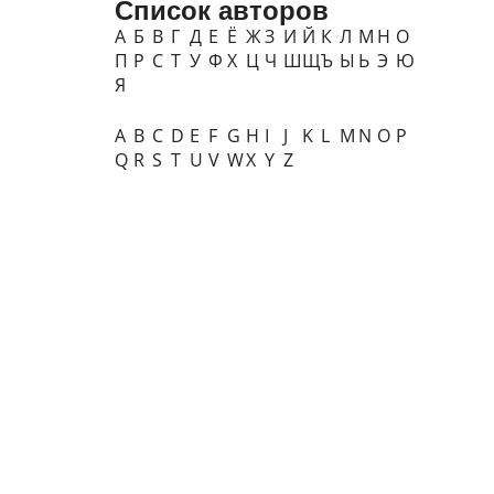
Список авторов
А
Б
В
Г
Д
Е
Ё
Ж
З
И
Й
К
Л
М
Н
О
П
Р
С
Т
У
Ф
Х
Ц
Ч
Ш
Щ
Ъ
Ы
Ь
Э
Ю
Я
A
B
C
D
E
F
G
H
I
J
K
L
M
N
O
P
Q
R
S
T
U
V
W
X
Y
Z