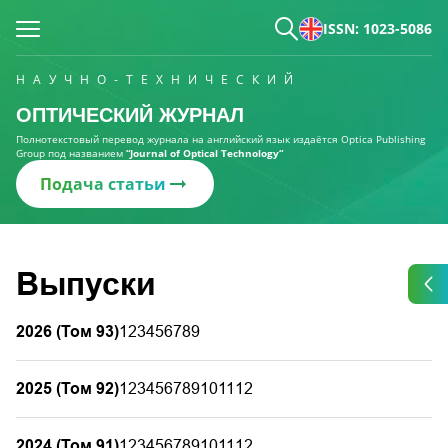
ISSN: 1023-5086
НАУЧНО-ТЕХНИЧЕСКИЙ
ОПТИЧЕСКИЙ ЖУРНАЛ
Полнотекстовый перевод журнала на английский язык издаётся Optica Publishing
Group под названием
“Journal of Optical Technology“
Подача статьи
Выпуски
2026 (Том 93)
1
2
3
4
5
6
7
8
9
2025 (Том 92)
1
2
3
4
5
6
7
8
9
10
11
12
2024 (Том 91)
1
2
3
4
5
6
7
8
9
10
11
12