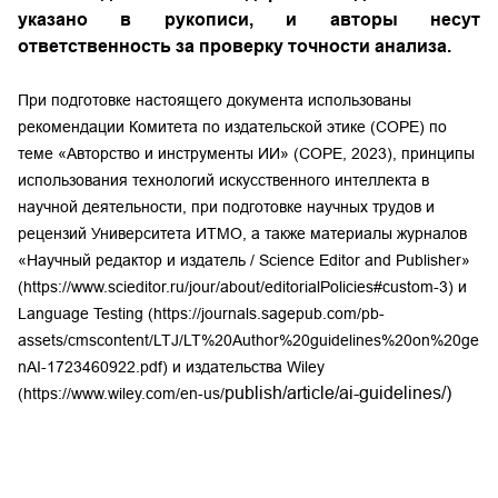
указано в рукописи, и авторы несут
ответственность за проверку точности анализа.
При подготовке настоящего документа использованы
рекомендации Комитета по издательской этике (COPE) по
теме «Авторство и инструменты ИИ» (COPE, 2023), принципы
использования технологий искусственного интеллекта в
научной деятельности, при подготовке научных трудов и
рецензий Университета ИТМО, а также материалы журналов
«Научный редактор и издатель / Science Editor and Publisher»
(https://www.scieditor.ru/jour/about/editorialPolicies#custom-3) и
Language Testing (
https://journals.sagepub.com/pb-
assets/cmscontent/LTJ/LT%20Author%20guidelines%20on%20ge
nAI-1723460922.pdf
) и издательства Wiley
publish/article/ai-guidelines/)
(https://www.wiley.com/en-us/