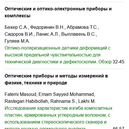
Оптические и оптико-электронные приборы и
комплексы
Бехер С.А., Федоринин В.Н., Абрамова Т.С.,
Сидоров В.И., Ланис А.Л., Выплавень В.С.,
Гуляев М.А.
Оптико-поляризационные датчики деформаций с
высокой предельной чувствительностью для
технической диагностики и дефектоскопии. Обзор
32-45
Оптические приборы и методы измерений в
физике, технике и природе
Fatemi Masoud, Emam Sayyed Mohammad,
Rastegari Habibollah, Rahnama S., Lakhi M.
Исследование характеристик изгиба композитных
пластин, армированных углеродным волокном, с
использованием стереоскопического сканера и
метода конечно-элементного анализа
46-57