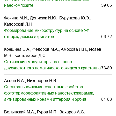
нанокомпозите
59-65
Фокина М.И., Денисюк И.Ю., Бурункова Ю.Э.,
Капорский Л.Н.
Формирование микроструктур на основе УФ-
отверждаемых акрилатов
66-72
Коншина Е.А., Федоров М.А., Амосова Л.П., Исаев
М.В., Костомаров Д.С.
Оптические модуляторы на основе
двухчастотного нематического жидкого кристалла
73-80
Асеев В.А., Никоноров Н.В.
Спектрально-люминесцентные свойства
фототерморефрактивных наностеклокерамик,
активированных ионами иттербия и эрбия
81-88
Волынский М.А., Гуров И.П., Захаров А.С.