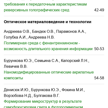
требования к передаточным характеристикам
реверсивных голографических сред
42-49
Оптическое материаловедение и технологии
Андреева О.В., Бандюк O.B., Парамонов А.А.,
Голубка А.И., Андреева Н.В.
Полимерная среда с фенантренхиноном -
возможность длительного хранения информации
50-53
Бурункова Ю.Э., Семьина С.А., Капорский Л.Н.,
Левичев В.В.
Наномодифицированные оптические акрилатные
композиты
54-58
Денисюк И.Ю., Бурункова Ю.Э., Фокина М.И.,
Ворзобова Н.Д., Булгакова В.Г.
Формирование микроструктур в результате
самофокусировки света в фотополимерном