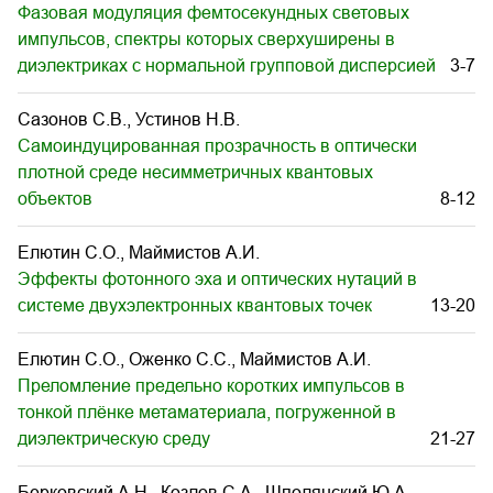
Фазовая модуляция фемтосекундных световых
импульсов, спектры которых сверхуширены в
диэлектриках с нормальной групповой дисперсией
3-7
Сазонов С.В., Устинов Н.В.
Самоиндуцированная прозрачность в оптически
плотной среде несимметричных квантовых
объектов
8-12
Елютин С.О., Маймистов А.И.
Эффекты фотонного эха и оптических нутаций в
системе двухэлектронных квантовых точек
13-20
Елютин С.О., Оженко С.С., Маймистов А.И.
Преломление предельно коротких импульсов в
тонкой плёнке метаматериала, погруженной в
диэлектрическую среду
21-27
Берковский А.Н., Козлов С.А., Шполянский Ю.А.