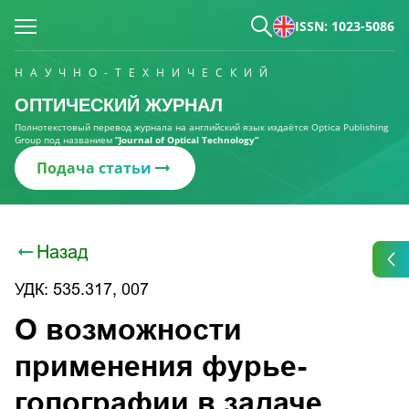
ISSN: 1023-5086
НАУЧНО-ТЕХНИЧЕСКИЙ
ОПТИЧЕСКИЙ ЖУРНАЛ
Полнотекстовый перевод журнала на английский язык издаётся Optica Publishing
Group под названием
“Journal of Optical Technology“
Подача статьи
Назад
УДК: 535.317, 007
О возможности
применения фурье-
голографии в задаче