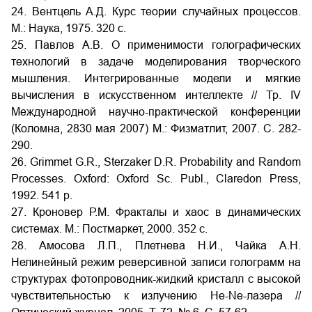
24. Вентцель А.Д. Курс теории случайных процессов.
М.: Наука, 1975. 320 с.
25. Павлов А.В. О применимости голографических
технологий в задаче моделирования творческого
мышления. Интегрированные модели и мягкие
вычисления в искусственном интеллекте // Тр. IV
Международной научно-практической конференции
(Коломна, 2830 мая 2007) М.: Физматлит, 2007. С. 282-
290.
26. Grimmet G.R., Sterzaker D.R. Probability and Random
Processes. Oxford: Oxford Sc. Publ., Claredon Press,
1992. 541 р.
27. Кроновер Р.М. Фракталы и хаос в динамических
системах. М.: Постмаркет, 2000. 352 с.
28. Амосова Л.П., Плетнева Н.И., Чайка А.Н.
Нелинейный режим реверсивной записи голограмм на
структурах фотопроводник-жидкий кристалл с высокой
чувствительностью к излучению He-Ne-лазера //