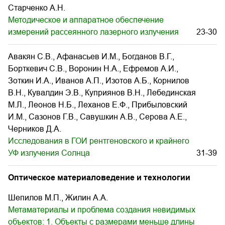
Старченко А.Н.
Методическое и аппаратное обеспечение
измерений рассеянного лазерного излучения
23-30
Авакян С.В., Афанасьев И.М., Богданов В.Г.,
Борткевич С.В., Воронин Н.А., Ефремов А.И.,
Зоткин И.А., Иванов А.П., Изотов А.Б., Корнилов
В.Н., Кувалдин Э.В., Куприянов В.Н., Лебединская
М.Л., Леонов Н.Б., Леханов Е.Ф., Прибыловский
И.М., Сазонов Г.В., Савушкин А.В., Серова А.Е.,
Черников Д.А.
Исследования в ГОИ рентгеновского и крайнего
УФ излучения Солнца
31-39
Оптическое материаловедение и технологии
Шепилов М.П., Жилин А.А.
Метаматериалы и проблема создания невидимых
объектов: 1. Объекты с размерами меньше длины