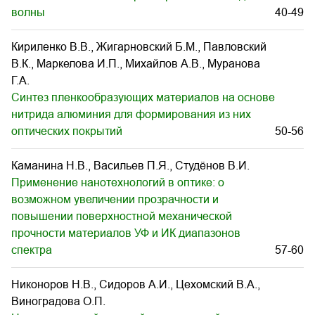
волны
40-49
Кириленко В.В., Жигарновский Б.М., Павловский
В.К., Маркелова И.П., Михайлов А.В., Муранова
Г.А.
Синтез пленкообразующих материалов на основе
нитрида алюминия для формирования из них
оптических покрытий
50-56
Каманина Н.В., Васильев П.Я., Студёнов В.И.
Применение нанотехнологий в оптике: о
возможном увеличении прозрачности и
повышении поверхностной механической
прочности материалов УФ и ИК диапазонов
спектра
57-60
Никоноров Н.В., Сидоров А.И., Цехомский В.А.,
Виноградова О.П.