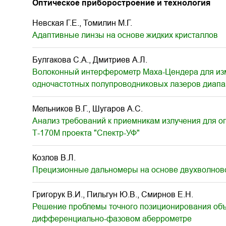
Оптическое приборостроение и технология
Невская Г.Е., Томилин М.Г.
Адаптивные линзы на основе жидких кристаллов
Булгакова С.А., Дмитриев А.Л.
Волоконный интерферометр Маха-Цендера для изм
одночастотных полупроводниковых лазеров диапаз
Мельников В.Г., Шугаров А.С.
Анализ требований к приемникам излучения для о
Т-170М проекта "Спектр-УФ"
Козлов В.Л.
Прецизионные дальномеры на основе двухволново
Григорук В.И., Пильгун Ю.В., Смирнов Е.Н.
Решение проблемы точного позиционирования об
дифференциально-фазовом аберрометре