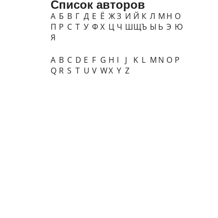
Список авторов
А
Б
В
Г
Д
Е
Ё
Ж
З
И
Й
К
Л
М
Н
О
П
Р
С
Т
У
Ф
Х
Ц
Ч
Ш
Щ
Ъ
Ы
Ь
Э
Ю
Я
A
B
C
D
E
F
G
H
I
J
K
L
M
N
O
P
Q
R
S
T
U
V
W
X
Y
Z