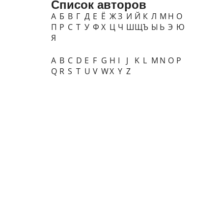
Список авторов
А
Б
В
Г
Д
Е
Ё
Ж
З
И
Й
К
Л
М
Н
О
П
Р
С
Т
У
Ф
Х
Ц
Ч
Ш
Щ
Ъ
Ы
Ь
Э
Ю
Я
A
B
C
D
E
F
G
H
I
J
K
L
M
N
O
P
Q
R
S
T
U
V
W
X
Y
Z