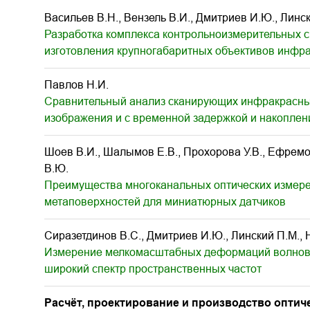
Васильев В.Н., Вензель В.И., Дмитриев И.Ю., Линс
Разработка комплекса контрольноизмерительных с
изготовления крупногабаритных объективов инфр
Павлов Н.И.
Сравнительный анализ сканирующих инфракрасных
изображения и с временной задержкой и накоплен
Шоев В.И., Шалымов Е.В., Прохорова У.В., Ефремов
В.Ю.
Преимущества многоканальных оптических измере
метаповерхностей для миниатюрных датчиков
Сиразетдинов В.С., Дмитриев И.Ю., Линский П.М., 
Измерение мелкомасштабных деформаций волново
широкий спектр пространственных частот
Расчёт, проектирование и производство оптич