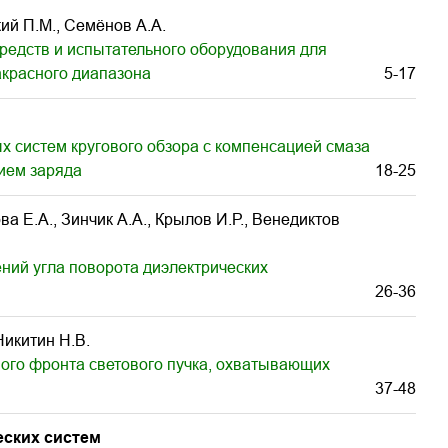
кий П.М., Семёнов А.А.
редств и испытательного оборудования для
акрасного диапазона
5-17
 систем кругового обзора с компенсацией смаза
ием заряда
18-25
а Е.А., Зинчик А.А., Крылов И.Р., Венедиктов
ний угла поворота диэлектрических
26-36
Никитин Н.В.
го фронта светового пучка, охватывающих
37-48
еских систем