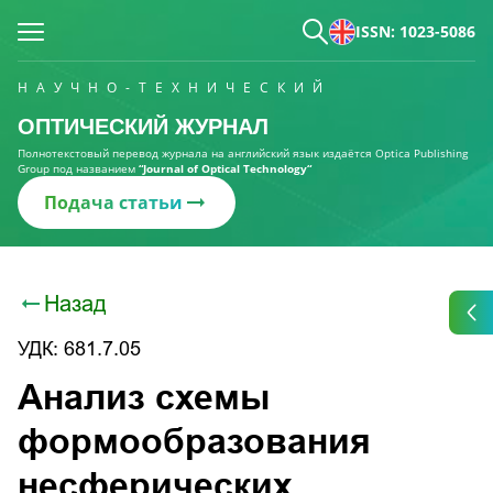
ISSN: 1023-5086
НАУЧНО-ТЕХНИЧЕСКИЙ
ОПТИЧЕСКИЙ ЖУРНАЛ
Полнотекстовый перевод журнала на английский язык издаётся Optica Publishing
Group под названием
“Journal of Optical Technology“
Подача статьи
Назад
УДК: 681.7.05
Анализ схемы
формообразования
несферических