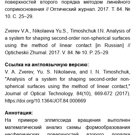
поверхностей второго порядка методом линейного
соприкосновения
// Оптический журнал. 2017. Т. 84. №
10. С. 25–29.
Zverev V.A., Nikolaeva Yu.S., Timoshchuk I.N.
Analysis of
a system for shaping second-order non-spherical surfaces
using the method of linear contact
[in Russian] //
Opticheskii Zhurnal. 2017. V. 84. № 10. P. 25–29.
Ссылка на англоязычную версию:
V. A. Zverev, Yu. S. Nikolaeva, and I. N. Timoshchuk,
"Analysis of a system for shaping second-order non-
spherical surfaces using the method of linear contact,"
Journal of Optical Technology. 84(10), 669-672 (2017).
https://doi.org/10.1364/JOT.84.000669
Аннотация:
На примере эллипсоида вращения выполнен
математический анализ схемы формообразования
несферических поверхностей второго порядка