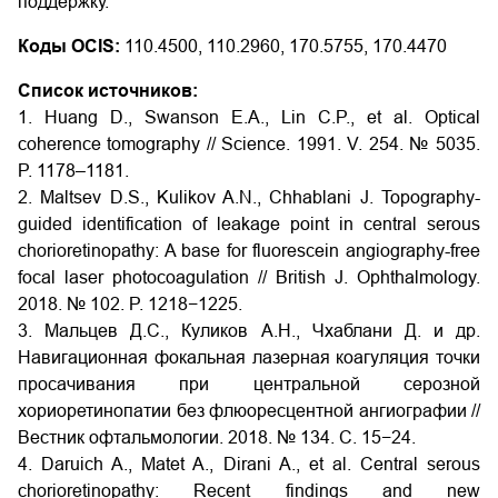
поддержку.
Коды OCIS:
110.4500, 110.2960, 170.5755, 170.4470
Список источников:
1. Huang D., Swanson E.A., Lin C.P., et al. Optical
coherence tomography // Science. 1991. V. 254. № 5035.
P. 1178–1181.
2. Maltsev D.S., Kulikov A.N., Chhablani J. Topography-
guided identification of leakage point in central serous
chorioretinopathy: A base for fluorescein angiography-free
focal laser photocoagulation // British J. Ophthalmology.
2018. № 102. P. 1218−1225.
3. Мальцев Д.С., Куликов А.Н., Чхаблани Д. и др.
Навигационная фокальная лазерная коагуляция точки
просачивания при центральной серозной
хориоретинопатии без флюоресцентной ангиографии //
Вестник офтальмологии. 2018. № 134. C. 15−24.
4. Daruich A., Matet A., Dirani A., et al. Central serous
chorioretinopathy: Recent findings and new