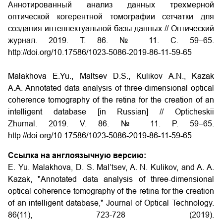
Аннотированный анализ данных трехмерной
оптической когерентной томографии сетчатки для
создания интеллектуальной базы данных
// Оптический
журнал. 2019. Т. 86. № 11. С. 59–65.
http://doi.org/10.17586/1023-5086-2019-86-11-59-65
Malakhova E.Yu., Maltsev D.S., Kulikov A.N., Kazak
A.A. Annotated data analysis of three-dimensional optical
coherence tomography of the retina for the creation of an
intelligent database
[in Russian] // Opticheskii
Zhurnal. 2019. V. 86. № 11. P. 59–65.
http://doi.org/10.17586/1023-5086-2019-86-11-59-65
Ссылка на англоязычную версию:
E. Yu. Malakhova, D. S. Mal’tsev, A. N. Kulikov, and A. A.
Kazak, "Annotated data analysis of three-dimensional
optical coherence tomography of the retina for the creation
of an intelligent database," Journal of Optical Technology.
86(11), 723-728 (2019).