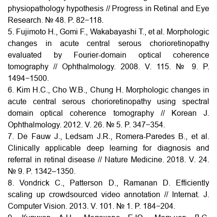
physiopathology hypothesis // Progress in Retinal and Eye
Research. № 48. P. 82−118.
5. Fujimoto H., Gomi F., Wakabayashi T., et al. Morphologic
changes in acute central serous chorioretinopathy
evaluated by Fourier-domain optical coherence
tomography // Ophthalmology. 2008. V. 115. № 9. P.
1494−1500.
6. Kim H.C., Cho W.B., Chung H. Morphologic changes in
acute central serous chorioretinopathy using spectral
domain optical coherence tomography // Korean J.
Ophthalmology. 2012. V. 26. № 5. P. 347−354.
7. De Fauw J., Ledsam J.R., Romera-Paredes B., et al.
Clinically applicable deep learning for diagnosis and
referral in retinal disease // Nature Medicine. 2018. V. 24.
№ 9. P. 1342–1350.
8. Vondrick C., Patterson D., Ramanan D. Efficiently
scaling up crowdsourced video annotation // Internat. J.
Computer Vision. 2013. V. 101. № 1. P. 184−204.