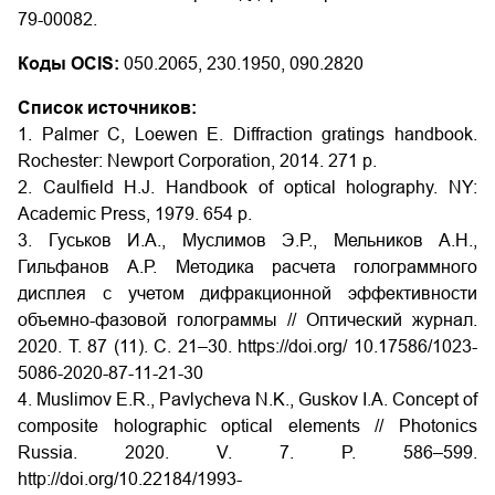
79-00082.
Коды OCIS:
050.2065, 230.1950, 090.2820
Список источников:
1. Palmer C, Loewen E. Diffraction gratings handbook.
Rochester: Newport Corporation, 2014. 271 p.
2. Caulfield H.J. Handbook of optical holography. NY:
Academic Press, 1979. 654 p.
3. Гуськов И.А., Муслимов Э.Р., Мельников А.Н.,
Гильфанов А.Р. Методика расчета голограммного
дисплея с учетом дифракционной эффективности
объемно-фазовой голограммы // Оптический журнал.
2020. Т. 87 (11). С. 21–30. https://doi.org/ 10.17586/1023-
5086-2020-87-11-21-30
4. Muslimov E.R., Pavlycheva N.K., Guskov I.A. Concept of
composite holographic optical elements // Photonics
Russia. 2020. V. 7. P. 586–599.
http://doi.org/10.22184/1993-