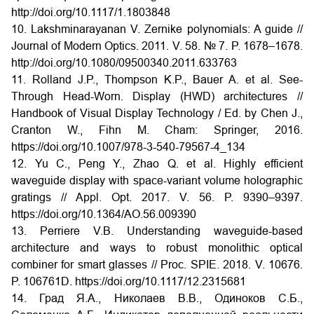
http://doi.org/10.1117/1.1803848
10. Lakshminarayanan V. Zernike polynomials: A guide //
Journal of Modern Optics. 2011. V. 58. № 7. P. 1678–1678.
http://doi.org/10.1080/09500340.2011.633763
11. Rolland J.P., Thompson K.P., Bauer A. et al. See-
Through Head-Worn. Display (HWD) architectures //
Handbook of Visual Display Technology / Ed. by Chen J.,
Cranton W., Fihn M. Cham: Springer, 2016.
https://doi.org/10.1007/978-3-540-79567-4_134
12. Yu C., Peng Y., Zhao Q. et al. Highly efficient
waveguide display with space-variant volume holographic
gratings // Appl. Opt. 2017. V. 56. P. 9390–9397.
https://doi.org/10.1364/AO.56.009390
13. Perriere V.B. Understanding waveguide-based
architecture and ways to robust monolithic optical
combiner for smart glasses // Proc. SPIE. 2018. V. 10676.
P. 106761D. https://doi.org/10.1117/12.2315681
14. Град Я.А., Николаев В.В., Одиноков С.Б.,