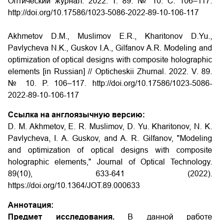
Оптический журнал. 2022. Т. 89. № 10. С. 106–117.
http://doi.org/10.17586/1023-5086-2022-89-10-106-117
Akhmetov D.M., Muslimov E.R., Kharitonov D.Yu.,
Pavlycheva N.K., Guskov I.A., Gilfanov A.R. Modeling and
optimization of optical designs with composite holographic
elements [in Russian] // Opticheskii Zhurnal. 2022. V. 89.
№ 10. P. 106–117. http://doi.org/10.17586/1023-5086-
2022-89-10-106-117
Ссылка на англоязычную версию:
D. M. Akhmetov, E. R. Muslimov, D. Yu. Kharitonov, N. K.
Pavlycheva, I. A. Guskov, and A. R. Gilfanov, "Modeling
and optimization of optical designs with composite
holographic elements," Journal of Optical Technology.
89(10), 633-641 (2022).
https://doi.org/10.1364/JOT.89.000633
Аннотация:
Предмет исследования.
В данной работе