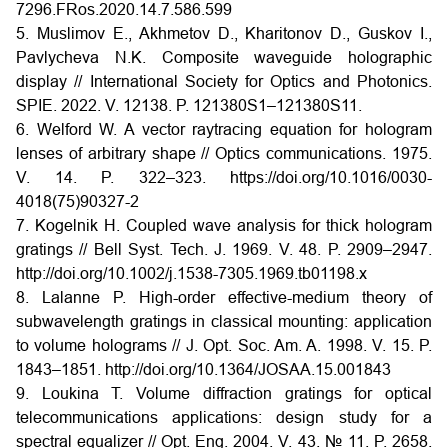
7296.FRos.2020.14.7.586.599
5. Muslimov E., Akhmetov D., Kharitonov D., Guskov I.,
Pavlycheva N.K. Composite waveguide holographic
display // International Society for Optics and Photonics.
SPIE. 2022. V. 12138. P. 121380S1–121380S11.
6. Welford W. A vector raytracing equation for hologram
lenses of arbitrary shape // Optics communications. 1975.
V. 14. P. 322–323. https://doi.org/10.1016/0030-
4018(75)90327-2
7. Kogelnik H. Coupled wave analysis for thick hologram
gratings // Bell Syst. Tech. J. 1969. V. 48. P. 2909–2947.
http://doi.org/10.1002/j.1538-7305.1969.tb01198.x
8. Lalanne P. High-order effective-medium theory of
subwavelength gratings in classical mounting: application
to volume holograms // J. Opt. Soc. Am. A. 1998. V. 15. P.
1843–1851. http://doi.org/10.1364/JOSAA.15.001843
9. Loukina T. Volume diffraction gratings for optical
telecommunications applications: design study for a
spectral equalizer // Opt. Eng. 2004. V. 43. № 11. P. 2658.