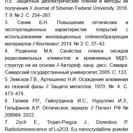
Л.Е. Защитные диэлектрические плёнки и методы их
получения // Journal of Siberian Federal University. 2016.
Т. 9. № 2. С. 254–267.
3. Сеник Б.Н. Повышение оптических и
эксплуатационных характеристик покрытий с
использованием инновационных плёнкообразующих
материалов // Контенант. 2014. № 3. С. 37–42.
4. Родионов М.А. Свойства пленок оксидов
редкоземельных элементов и кремниевых МДП-
структур на их основе // Автореф. канд. дисс. Самара:
Самарский государственный университет, 2005. С. 133.
5. Земсков Г.В., Артюшенко Н.И. Осаждение алюминия
из газовой фазы // Защита металлов. 1970. № 4. С.
473–474.
6. Галиев Р.Р., Гайнутдинов И.С., Нуруллин И.З.,
Гильфанов А.Р. Оптическое зеркало // Патент РФ №
208984. 2022.
7. Zych E., Trojan-Piegza J., Dorenbos P.
Radioluminescence of Lu2O3: Eu nanocrystalline powder