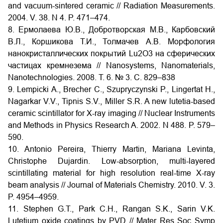
and vacuum-sintered ceramic // Radiation Measurements.
2004. V. 38. N 4. P. 471–474.
8. Ермолаева Ю.В., Добротворская М.В., Карбовский
В.Л., Коршикова Т.И., Толмачев А.В. Морфология
нанокристаллических покрытий Lu2О3 на сферических
частицах кремнезема // Nanosystems, Nanomaterials,
Nanotechnologies. 2008. Т. 6. № 3. С. 829–838
9. Lempicki A., Brecher C., Szupryczynski P., Lingertat H.,
Nagarkar V.V., Tipnis S.V., Miller S.R. A new lutetia-based
ceramic scintillator for X-ray imaging // Nuclear Instruments
and Methods in Physics Research A. 2002. N 488. P. 579–
590.
10. Antonio Pereira, Thierry Martin, Mariana Levinta,
Christophe Dujardin. Low-absorption, multi-layered
scintillating material for high resolution real-time X-ray
beam analysis // Journal of Materials Chemistry. 2010. V. 3.
P. 4954–4959.
11. Stephen G.T., Park C.H., Rangan S.K., Sarin V.K.
Lutetium oxide coatings by PVD // Mater Res Soc Symp