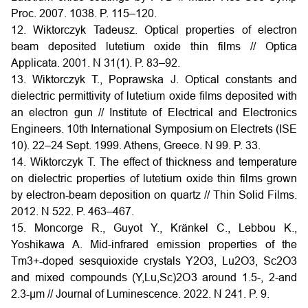
Proc. 2007. 1038. P. 115–120.
12. Wiktorczyk Tadeusz. Optical properties of electron
beam deposited lutetium oxide thin films // Optica
Applicata. 2001. N 31(1). P. 83–92.
13. Wiktorczyk T., Poprawska J. Optical constants and
dielectric permittivity of lutetium oxide films deposited with
an electron gun // Institute of Electrical and Electronics
Engineers. 10th International Symposium on Electrets (ISE
10). 22–24 Sept. 1999. Athens, Greece. N 99. P. 33.
14. Wiktorczyk T. The effect of thickness and temperature
on dielectric properties of lutetium oxide thin films grown
by electron-beam deposition on quartz // Thin Solid Films.
2012. N 522. P. 463–467.
15. Moncorge R., Guyot Y., Kränkel C., Lebbou K.,
Yoshikawa A. Mid-infrared emission properties of the
Tm3+-doped sesquioxide crystals Y2O3, Lu2O3, Sc2O3
and mixed compounds (Y,Lu,Sc)2O3 around 1.5-, 2-and
2.3-μm // Journal of Luminescence. 2022. N 241. P. 9.