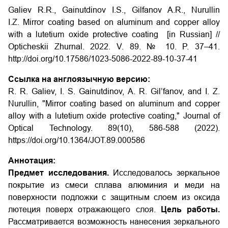
Galiev R.R., Gainutdinov I.S., Gilfanov A.R., Nurullin
I.Z. Mirror coating based on aluminum and copper alloy
with a lutetium oxide protective coating [in Russian] //
Opticheskii Zhurnal. 2022. V. 89. № 10. P. 37–41.
http://doi.org/10.17586/1023-5086-2022-89-10-37-41
Ссылка на англоязычную версию:
R. R. Galiev, I. S. Gainutdinov, A. R. Gil’fanov, and I. Z.
Nurullin, "Mirror coating based on aluminum and copper
alloy with a lutetium oxide protective coating," Journal of
Optical Technology. 89(10), 586-588 (2022).
https://doi.org/10.1364/JOT.89.000586
Аннотация:
Предмет исследования.
Исследовалось зеркальное
покрытие из смеси сплава алюминия и меди на
поверхности подложки с защитным слоем из оксида
лютеция поверх отражающего слоя.
Цель работы.
Рассматривается возможность нанесения зеркального