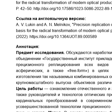
for the radical transformation of modern optical produc
P. 42–50. http://doi.org/10.17586/1023-5086-2022-89-
Ссылка на англоязычную версию:
A. V. Lukin and A. N. Melnikov, "Precision replication 
basis for the radical transformation of modern optical
(2022). https://doi.org/10.1364/JOT.89.000589
Аннотация:
Предмет исследования.
Обсуждаются наработки
объединении «Государственный институт приклад
прецизионного реплицирования всех видов о
асферических, а также «free-form») в целях
изготовления так называемых комбинированных оп
крупномасштабного выпуска объективов различн
Цель работы
— ознакомление отечественного и з
также руководителей и технологов оптических п
кардинальных преобразований в современном
усовершенствованной технологии прецизионного 