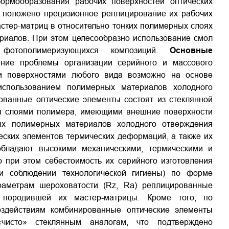
рмообразования рабочих поверхностей оптических
.) положено прецизионное реплицирование их рабочих
стер-матриц в относительно тонких полимерных слоях
ериалов. При этом целесообразно использование смол
, фотополимеризующихся композиций.
Основные
ние проблемы организации серийного и массового
ми поверхностями любого вида возможно на основе
использованием полимерных материалов холодного
ванные оптические элементы состоят из стеклянной
мя слоями полимера, имеющими внешние поверхности
ых полимерных материалов холодного отверждения
еских элементов термических деформаций, а также их
обладают высокими механическими, термическими и
о при этом себестоимость их серийного изготовления
ри соблюдении технологической гигиены) по форме
араметрам шероховатости (Rz, Ra) реплицированные
 породившей их мастер-матрицы. Кроме того, по
оздействиям комбинированные оптические элементы
«чисто» стеклянным аналогам, что подтверждено