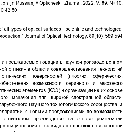
tion [in Russian] // Opticheskii Zhurnal. 2022. V. 89. № 10.
10-42-50
of all types of optical surfaces—scientific and technological
 production," Journal of Optical Technology. 89(10), 589-594
 и предлагаемые новации в научно-производственном
ной оптики» в области совершенствования технологий
птических поверхностей (плоских, сферических,
 обеспечения возможности серийного и массового
тических элементов (КОЭ) и организации на их основе
ого назначения для широкой спектральной области.
арубежного научного технологического сообщества, а
редприятий, с новыми предложениями по возможности
 оптическом производстве на основе реализации
реплицирования всех видов оптических поверхностей