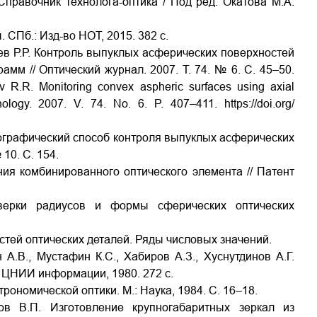
 Справочник технолога-оптика / Под ред. Окатова М.А.
СПб.: Изд-во НОТ, 2015. 382 с.
иев Р.Р. Контроль выпуклых асферических поверхностей
мм // Оптический журнал. 2007. Т. 74. № 6. С. 45–50.
ev R.R. Monitoring convex aspheric surfaces using axial
ology. 2007. V. 74. No. 6. P. 407–411. https://doi.org/
олографический способ контроля выпуклых асферических
 10. С. 154.
ния комбинированного оптического элемента // Патент
верки радиусов и формы сферических оптических
тей оптических деталей. Ряды числовых значений.
ин А.В., Мустафин К.С., Хабиров А.З., Хуснутдинов А.Г.
: ЦНИИ информации, 1980. 272 с.
рономической оптики. М.: Наука, 1984. С. 16–18.
ов В.П. Изготовление крупногабаритных зеркал из