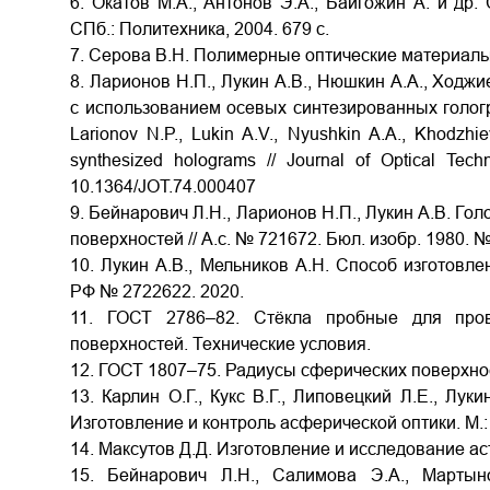
6. Окатов М.А., Антонов Э.А., Байгожин А. и др.
СПб.: Политехника, 2004. 679 с.
7. Серова В.Н. Полимерные оптические материалы. 
8. Ларионов Н.П., Лукин А.В., Нюшкин А.А., Ходж
с использованием осевых синтезированных гологра
Larionov N.P., Lukin A.V., Nyushkin A.A., Khodzhi
synthesized holograms // Journal of Optical Techn
10.1364/JOT.74.000407
9. Бейнарович Л.Н., Ларионов Н.П., Лукин А.В. Г
поверхностей // А.с. № 721672. Бюл. изобр. 1980. №
10. Лукин А.В., Мельников А.Н. Способ изготовле
РФ № 2722622. 2020.
11. ГОСТ 2786–82. Стёкла пробные для про
поверхностей. Технические условия.
12. ГОСТ 1807–75. Радиусы сферических поверхнос
13. Карлин О.Г., Кукс В.Г., Липовецкий Л.Е., Лук
Изготовление и контроль асферической оптики. М.
14. Максутов Д.Д. Изготовление и исследование аст
15. Бейнарович Л.Н., Салимова Э.А., Мартын