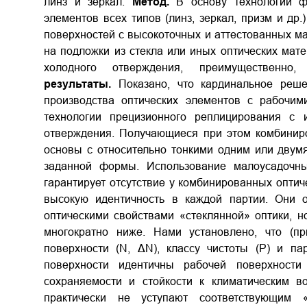
линз и зеркал.
Метод.
В основу технологии фо
элементов всех типов (линз, зеркал, призм и др
поверхностей с высокоточных и аттестованных ма
на подложки из стекла или иных оптических мат
холодного отверждения, преимущественно
результаты.
Показано, что кардинальное реше
производства оптических элементов с рабочи
технологии прецизионного реплицирования с 
отверждения. Получающиеся при этом комбиниро
основы с относительно тонкими одним или дву
заданной формы. Использование малоусадочн
гарантирует отсутствие у комбинированных оптич
высокую идентичность в каждой партии. Они 
оптическими свойствами «стеклянной» оптики, н
многократно ниже. Нами установлено, что (п
поверхности (N, ΔN), классу чистоты (Р) и п
поверхности идентичны рабочей поверхности
сохраняемости и стойкости к климатическим в
практически не уступают соответствующим 