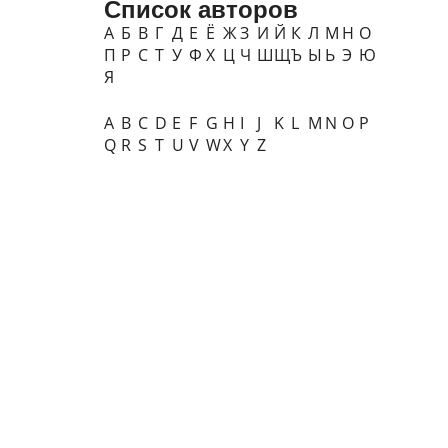
Список авторов
А
Б
В
Г
Д
Е
Ё
Ж
З
И
Й
К
Л
М
Н
О
П
Р
С
Т
У
Ф
Х
Ц
Ч
Ш
Щ
Ъ
Ы
Ь
Э
Ю
Я
A
B
C
D
E
F
G
H
I
J
K
L
M
N
O
P
Q
R
S
T
U
V
W
X
Y
Z