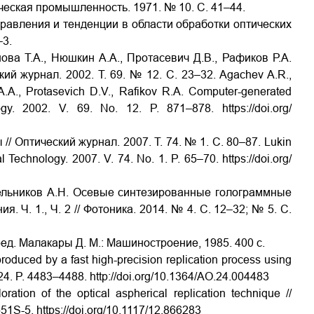
еская промышленность. 1971. № 10. С. 41–44.
равления и тенденции в области обработки оптических
–3.
нова Т.А., Нюшкин А.А., Протасевич Д.В., Рафиков Р.А.
й журнал. 2002. Т. 69. № 12. С. 23–32. Agachev A.R.,
 A.A., Protasevich D.V., Rafikov R.A. Computer-generated
ogy. 2002. V. 69. No. 12. P. 871–878. https://doi.org/
/ Оптический журнал. 2007. Т. 74. № 1. С. 80–87. Lukin
l Technology. 2007. V. 74. No. 1. P. 65–70. https://doi.org/
 Мельников А.Н. Осевые синтезированные голограммные
. Ч. 1., Ч. 2 // Фотоника. 2014. № 4. С. 12–32; № 5. С.
ед. Малакары Д. М.: Машиностроение, 1985. 400 с.
roduced by a fast high-precision replication process using
 24. P. 4483–4488. http://doi.org/10.1364/AO.24.004483
tion of the optical aspherical replication technique //
1S-5. https://doi.org/10.1117/12.866283