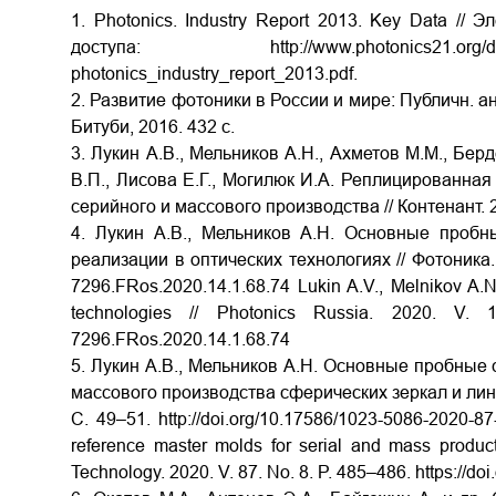
1. Photonics. Industry Report 2013. Key Data // 
доступа: http://www.photonics21.org/
photonics_industry_report_2013.pdf.
2. Развитие фотоники в России и мире: Публичн. ана
Битуби, 2016. 432 с.
3. Лукин А.В., Мельников А.Н., Ахметов М.М., Бер
В.П., Лисова Е.Г., Могилюк И.А. Реплицированна
серийного и массового производства // Контенант. 2
4. Лукин А.В., Мельников А.Н. Основные пробн
реализации в оптических технологиях // Фотоника. 2
7296.FRos.2020.14.1.68.74 Lukin A.V., Melnikov A.N.
technologies // Photonics Russia. 2020. V. 14
7296.FRos.2020.14.1.68.74
5. Лукин А.В., Мельников А.Н. Основные пробные 
массового производства сферических зеркал и линз 
С. 49–51. http://doi.org/10.17586/1023-5086-2020-87
reference master molds for serial and mass producti
Technology. 2020. V. 87. No. 8. P. 485–486. https://d