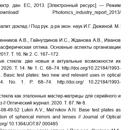
Электр. дан. EC, 2013. [Электронный ресурс]. — Режим
download/ Photonics_industry_report_2013/
лит. доклад / Под рук. д-ра экон. наук И.Г. Дежиной. М.:
денников А.В., Гайнутдинов И.С., Жданова А.В., Иванов
я асферическая оптика. Основные аспекты организации
017. Т. 16. № 2. С. 167–172.
ые стекла: две новые и актуальные возможности их
020. Т. 14. № 1. С. 68–74. http://doi.org/10.22184/1993-
 Basic test plates: two new and relevant uses in optical
. No. 1. P. 68–74. http://doi.org/ 10.22184/1993-
стекла как эталонные мастер-матрицы для серийного и
// Оптический журнал. 2020. Т. 87. № 8.
-08-49-52 Lukin A.V., Mel’nikov A.N. Base test plates as
on of spherical mirrors and lenses // Journal of Optical
oi.org/ 10.1364/JOT.87.000485