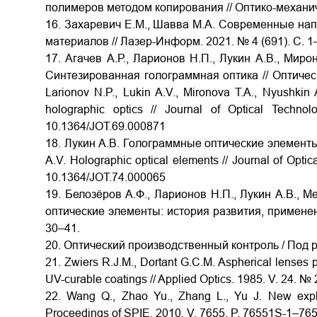
полимеров методом копирования // Оптико-механич
16. Захаревич Е.М., Шавва М.А. Современные нап
материалов // Лазер-Информ. 2021. № 4 (691). С. 1
17. Агачев А.Р., Ларионов Н.П., Лукин А.В., Миро
Синтезированная голограммная оптика // Оптически
Larionov N.P., Lukin A.V., Mironova T.A., Nyushkin
holographic optics // Journal of Optical Technol
10.1364/JOT.69.000871
18. Лукин А.В. Голограммные оптические элементы /
A.V. Holographic optical elements // Journal of Optica
10.1364/JOT.74.000065
19. Белозёров А.Ф., Ларионов Н.П., Лукин А.В.,
оптические элементы: история развития, применения
30–41.
20. Оптический производственный контроль / Под р
21. Zwiers R.J.M., Dortant G.C.M. Aspherical lenses p
UV-curable coatings // Applied Optics. 1985. V. 24. №
22. Wang Q., Zhao Yu., Zhang L., Yu J. New explora
Proceedings of SPIE. 2010. V. 7655. P. 76551S-1–7655