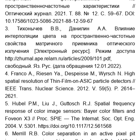
пространственночастотные характеристики //
Оптический журнал. 2021. Т. 88. № 12. С. 59–67. DOI:
10.17586/1023-5086-2021-88-12-59-67
3. Тихонычев В.В., Данилин А.А. Влияние
интерполяции цвета на пространтвенно-частотные
свойства матричного приемника оптического
излучения [Электронный ресурс]. Режим доступа
http://zhurnal.ape.relarn.ru/articles/2009/101.pdf,
свободный. Яз. Рус. (дата обращения 12.01.2022).
4. Franco A., Riesen Ya., Despeisse M., Wyrsch N. High
spatial resolution of Thin-Film-on-ASIC particle detectors //
IEEE Trans. Nuclear Science. 2012. V. 59(5). P. 2614–
2621.
5. Hubel P.M., Liu J., Guttosch R.J. Spatial frequency
response of color image sensors: Bayer color filters and
Foveon X3 // Proc. SPIE — The Internat. Soc. Opt. Eng.
2004. V. 5301. https://doi.org/10.1117/12.561568
6. Merrill R.B. Color separation in an active pixel pit