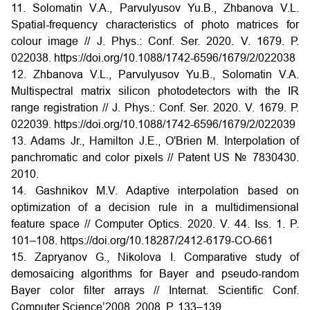
11. Solomatin V.A., Parvulyusov Yu.B., Zhbanova V.L.
Spatial-frequency characteristics of photo matrices for
colour image // J. Phys.: Conf. Ser. 2020. V. 1679. Р.
022038. https://doi.org/10.1088/1742-6596/1679/2/022038
12. Zhbanova V.L., Parvulyusov Yu.B., Solomatin V.A.
Multispectral matrix silicon photodetectors with the IR
range registration // J. Phys.: Conf. Ser. 2020. V. 1679. Р.
022039. https://doi.org/10.1088/1742-6596/1679/2/022039
13. Adams Jr., Hamilton J.E., O'Brien M. Interpolation of
panchromatic and color pixels // Patent US № 7830430.
2010.
14. Gashnikov M.V. Adaptive interpolation based on
optimization of a decision rule in a multidimensional
feature space // Computer Optics. 2020. V. 44. Iss. 1. P.
101–108. https://doi.org/10.18287/2412-6179-CO-661
15. Zapryanov G., Nikolova I. Comparative study of
demosaicing algorithms for Bayer and pseudo-random
Bayer color filter arrays // Internat. Scientific Conf.
Computer Science’2008. 2008. P. 133–139.