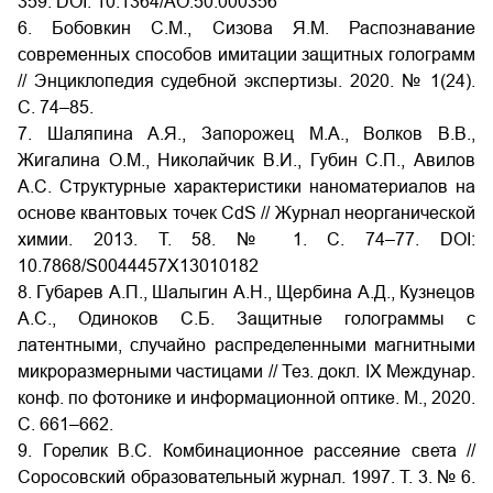
359. DOI: 10.1364/AO.50.000356
6. Бобовкин С.М., Сизова Я.М. Распознавание
современных способов имитации защитных голограмм
// Энциклопедия судебной экспертизы. 2020. № 1(24).
С. 74–85.
7. Шаляпина А.Я., Запорожец М.А., Волков В.В.,
Жигалина О.М., Николайчик В.И., Губин С.П., Авилов
А.С. Структурные характеристики наноматериалов на
основе квантовых точек CdS // Журнал неорганической
химии. 2013. Т. 58. № 1. С. 74–77. DOI:
10.7868/S0044457X13010182
8. Губарев А.П., Шалыгин А.Н., Щербина А.Д., Кузнецов
А.С., Одиноков С.Б. Защитные голограммы с
латентными, случайно распределенными магнитными
микроразмерными частицами // Тез. докл. IX Междунар.
конф. по фотонике и информационной оптике. М., 2020.
С. 661–662.
9. Горелик В.С. Комбинационное рассеяние света //
Соросовский образовательный журнал. 1997. Т. 3. № 6.