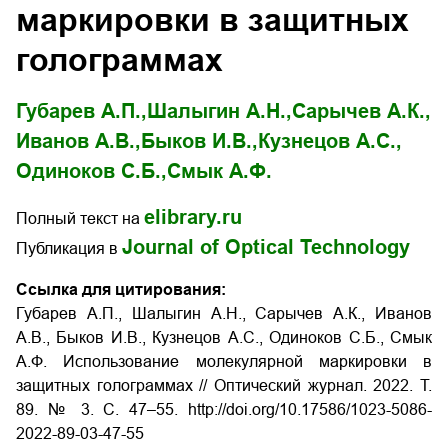
маркировки в защитных
голограммах
Губарев А.П.,
Шалыгин А.Н.,
Сарычев А.К.,
Иванов А.В.,
Быков И.В.,
Кузнецов А.С.,
Одиноков С.Б.,
Смык А.Ф.
elibrary.ru
Полный текст на
Journal of Optical Technology
Публикация в
Ссылка для цитирования:
Губарев А.П., Шалыгин А.Н., Сарычев А.К., Иванов
А.В., Быков И.В., Кузнецов А.С., Одиноков С.Б., Смык
А.Ф. Использование молекулярной маркировки в
защитных голограммах // Оптический журнал. 2022. Т.
89. № 3. С. 47–55.
http://doi.org/
10.17586/1023-5086-
2022-89-03-47-55