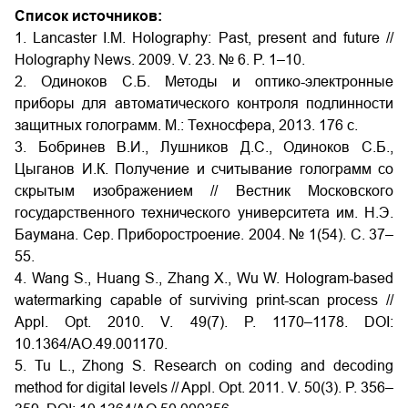
Список источников:
1. Lancaster I.M. Holography: Past, present and future //
Holography News. 2009. V. 23. № 6. P. 1–10.
2. Одиноков С.Б. Методы и оптико-электронные
приборы для автоматического контроля подлинности
защитных голограмм. М.: Техносфера, 2013. 176 с.
3. Бобринев В.И., Лушников Д.С., Одиноков С.Б.,
Цыганов И.К. Получение и считывание голограмм со
скрытым изображением // Вестник Московского
государственного технического университета им. Н.Э.
Баумана. Сер. Приборостроение. 2004. № 1(54). С. 37–
55.
4. Wang S., Huang S., Zhang X., Wu W. Hologram-based
watermarking capable of surviving print-scan process //
Appl. Opt. 2010. V. 49(7). P. 1170–1178. DOI:
10.1364/AO.49.001170.
5. Tu L., Zhong S. Research on coding and decoding
method for digital levels // Appl. Opt. 2011. V. 50(3). P. 356–