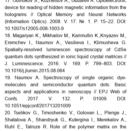
17. Odinokov S., Kuznetsov A., Gubarev A. Optoelectronic
device for reading of hidden magnetic information from the
holograms // Optical Memory and Neural Networks
(Information Optics). 2008. V. 17. № 1. P. 15–22. DOI:
10.1007/s12005-008-1003-9
18. Magaryan K., Mikhailov M., Karimullin K.,Knyazev M.,
Eremchev I., Naumov A., Vasilieva I., Klimusheva G.
Spatially-resolved luminescen spectroscopy of CdSe
quantum dots synthesized in ionic liquid crystal matrices //
J. Luminescence. 2016. V. 169. P. 799–803. DOI:
10.1016/j.jlumin.2015.08.064
19. Naumov A. Spectroscopy of single organic dye-
molecules and semiconductor quantum dots: Basic
aspects and applications in nanoscopy // EPJ Web of
Confs. 2017. V. 132. P. 01009. DOI:
10.1051/epjconf/201713201009
20. Tselikov G., Timoshenko V., Golovan L., Plenge J.,
Shatalova A., Shandryuk G., Kutergina I., Merekalov A.,
Ruhl E., Talroze R. Role of the polymer matrix on the