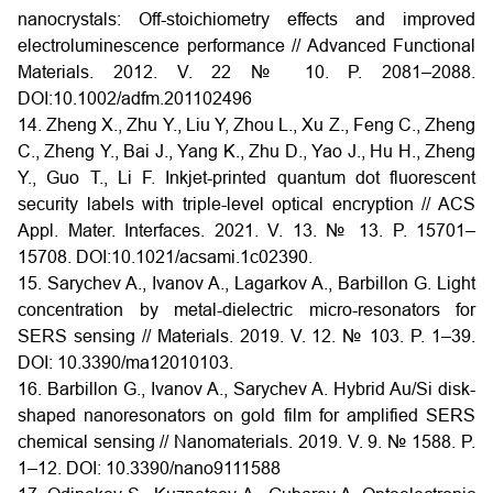
nanocrystals: Off-stoichiometry effects and improved
electroluminescence performance // Advanced Functional
Materials. 2012. V. 22 № 10. P. 2081–2088.
DOI:10.1002/adfm.201102496
14. Zheng X., Zhu Y., Liu Y, Zhou L., Xu Z., Feng C., Zheng
C., Zheng Y., Bai J., Yang K., Zhu D., Yao J., Hu H., Zheng
Y., Guo T., Li F. Inkjet-printed quantum dot fluorescent
security labels with triple-level optical encryption // ACS
Appl. Mater. Interfaces. 2021. V. 13. № 13. P. 15701–
15708. DOI:10.1021/acsami.1c02390.
15. Sarychev A., Ivanov A., Lagarkov A., Barbillon G. Light
concentration by metal-dielectric micro-resonators for
SERS sensing // Materials. 2019. V. 12. № 103. P. 1–39.
DOI: 10.3390/ma12010103.
16. Barbillon G., Ivanov A., Sarychev A. Hybrid Au/Si disk-
shaped nanoresonators on gold film for amplified SERS
chemical sensing // Nanomaterials. 2019. V. 9. № 1588. P.
1–12. DOI: 10.3390/nano9111588