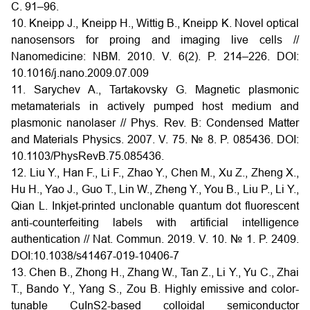
С. 91–96.
10. Kneipp J., Kneipp H., Wittig B., Kneipp K. Novel optical
nanosensors for proing and imaging live cells //
Nanomedicine: NBM. 2010. V. 6(2). P. 214–226. DOI:
10.1016/j.nano.2009.07.009
11. Sarychev A., Tartakovsky G. Magnetic plasmonic
metamaterials in actively pumped host medium and
plasmonic nanolaser // Phys. Rev. B: Condensed Matter
and Materials Physics. 2007. V. 75. № 8. P. 085436. DOI:
10.1103/PhysRevB.75.085436.
12. Liu Y., Han F., Li F., Zhao Y., Chen M., Xu Z., Zheng X.,
Hu H., Yao J., Guo T., Lin W., Zheng Y., You B., Liu P., Li Y.,
Qian L. Inkjet-printed unclonable quantum dot fluorescent
anti-counterfeiting labels with artificial intelligence
authentication // Nat. Commun. 2019. V. 10. № 1. P. 2409.
DOI:10.1038/s41467-019-10406-7
13. Chen B., Zhong H., Zhang W., Tan Z., Li Y., Yu C., Zhai
T., Bando Y., Yang S., Zou B. Highly emissive and color-
tunable CuInS2-based colloidal semiconductor