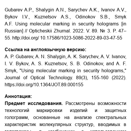
Gubarev A.P., Shalygin A.N., Sarychev A.K., Ivanov A.V.,
Bykov I.V., Kuznetsov A.S., Odinokov S.B., Smyk
A.F. Using molecular marking in security holograms [in
Russian] // Opticheskii Zhurnal. 2022. V. 89. № 3. P. 47–
55.
http://doi.org/
10.17586/1023-5086-2022-89-03-47-55
Ссылка на англоязычную версию:
A. P. Gubarev, A. N. Shalygin, A. K. Sarychev, A. V. Ivanov,
I. V. Bykov, A. S. Kuznetsov, S. B. Odinokov, and A. F.
Smyk, "Using molecular marking in security holograms,"
Journal of Optical Technology. 89(3), 155-160 (2022).
https://doi.org/10.1364/JOT.89.000155
Аннотация:
Предмет исследования.
Рассмотрены возможности
технологий маркировки изделий и защитных
голограмм, основанные на анализе спектральных
характеристик молекулярных структур, вводимых в