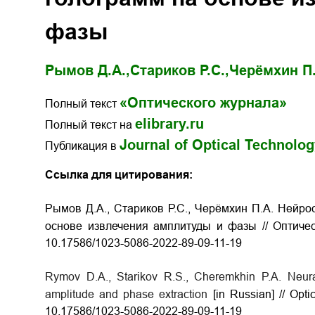
фазы
Рымов Д.А.,
Стариков Р.С.,
Черёмхин П.
«Оптического журнала»
Полный текст
elibrary.ru
Полный текст на
Journal of Optical Technolo
Публикация в
Ссылка для цитирования:
Рымов Д.А., Стариков Р.С., Черёмхин П.А. Нейро
основе извлечения амплитуды и фазы // Оптичес
10.17586/1023-5086-2022-89-09-11-19
Rymov D.A., Starikov R.S., Cheremkhin P.A. Neura
amplitude and phase extraction
[in Russian] // Opt
10.17586/1023-5086-2022-89-09-11-19