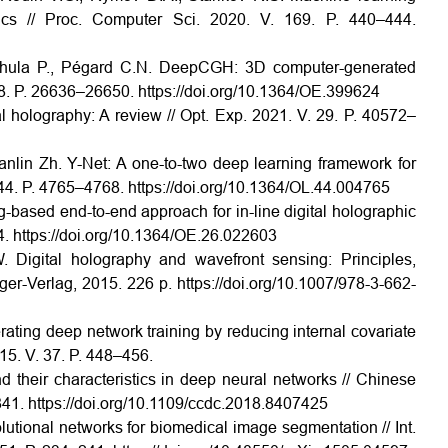
ptics // Proc. Computer Sci. 2020. V. 169. P. 440–444.
thula P., Pégard C.N. DeepCGH: 3D computer-generated
28. P. 26636–26650. https://doi.org/10.1364/OE.399624
al holography: A review // Opt. Exp. 2021. V. 29. P. 40572–
ianlin Zh. Y-Net: A one-to-two deep learning framework for
V. 44. P. 4765–4768. https://doi.org/10.1364/OL.44.004765
-based end-to-end approach for in-line digital holographic
4. https://doi.org/10.1364/OE.26.022603
. Digital holography and wavefront sensing: Principles,
ger-Verlag, 2015. 226 p. https://doi.org/10.1007/978-3-662-
rating deep network training by reducing internal covariate
015. V. 37. P. 448–456.
d their characteristics in deep neural networks // Chinese
41. https://doi.org/10.1109/ccdc.2018.8407425
utional networks for biomedical image segmentation // Int.