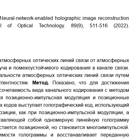
"Neural-network-enabled holographic image reconstruction
l of Optical Technology. 89(9), 511-516 (2022).
атмосферных оптических линий связи от атмосферных
уча и помехоустойчивого кодирования в канале связи.
альности атмосферных оптических линий связи путем
улентностям.
Метод.
Показано, что для достижения
сочетаемость вида канального кодирования с методом
ся позиционно-импульсная модуляция и позиционные
их кодов выступает голографический код, использующий
зиции, как при позиционно-импульсной модуляции, а
ставляющей собой одномерную линейную голограмму
стается позиционной, но становится многоимпульсной.
лимости голограммы и восстанавливает переданную