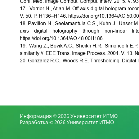
Conf. Med. Image Comput. Comput. Interv. 2015. V. 93
17. Verrier N., Atlan M. Off-axis digital hologram reco
V. 50. P. H136–H146. https://doi.org/10.1364/AO.50.
18. Pavillon N., Seelamantula C.S., Kühn J., Unser M.
axis digital holography through non-linear f
https://doi.org/10.1364/AO.48.00H186
19. Wang Z., Bovik A.C., Sheikh H.R., Simoncelli E.P. I
similarity // IEEE Trans. Image Process. 2004. V. 13. 
20. Gonzalez R.C., Woods R.E. Thresholding. Digital 
Информация © 2026 Университет ИТМО
Разработка © 2026 Университет ИТМО