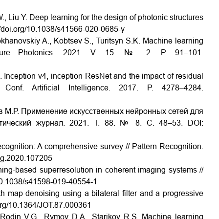
, Liu Y. Deep learning for the design of photonic structures
://doi.org/10.1038/s41566-020-0685-y
khanovskiy A., Kobtsev S., Turitsyn S.K. Machine learning
 Nature Photonics. 2021. V. 15. № 2. P. 91–101.
 Inception-v4, inception-ResNet and the impact of residual
I Conf.
Artificial Intelligence. 2017. P. 4278–4284.
ов М.Р. Применение искусственных нейронных сетей для
тический журнал. 2021. Т. 88. № 8. С. 48–53. DOI:
ecognition: A comprehensive survey // Pattern Recognition.
tcog.2020.107205
ning-based superresolution in coherent imaging systems //
rg/10.1038/s41598-019-40554-1
map denoising using a bilateral filter and a progressive
.org/10.1364/JOT.87.000361
 Rodin V.G., Rymov D.A., Starikov R.S. Machine learning