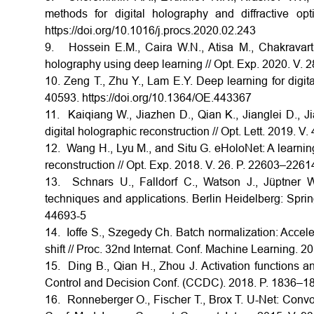
methods for digital holography and diffractive o
https://doi.org/10.1016/j.procs.2020.02.243
9. Hossein E.M., Caira W.N., Atisa M., Chakravar
holography using deep learning // Opt. Exp. 2020. V. 
10. Zeng T., Zhu Y., Lam E.Y. Deep learning for digit
40593. https://doi.org/10.1364/OE.443367
11. Kaiqiang W., Jiazhen D., Qian K., Jianglei D., J
digital holographic reconstruction // Opt. Lett. 2019. 
12. Wang H., Lyu M., and Situ G. eHoloNet: A learning
reconstruction // Opt. Exp. 2018. V. 26. P. 22603–2261
13. Schnars U., Falldorf C., Watson J., Jüptner W
techniques and applications. Berlin Heidelberg: Sprin
44693-5
14. Ioffe S., Szegedy Ch. Batch normalization: Accele
shift // Proc. 32nd Internat. Conf. Machine Learning. 2
15. Ding B., Qian H., Zhou J. Activation functions an
Control and Decision Conf. (CCDC). 2018. P. 1836–18
16. Ronneberger O., Fischer T., Brox T. U-Net: Convol