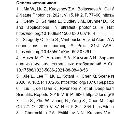
Список источников:
1. Ma W., Liu Z., Kudyshev Z.A., Boltasseva A., Cai W.
// Nature Photonics. 2021. V. 15. № 2. P. 77–90. https
2. Genty G., Salmela L., Dudley J.M., Brunner D., Ko
and applications in ultrafast photonics //
https://doi.org/10.1038/s41566-020-00716-4
3. Szegedy C., Ioffe S., Vanhoucke V., and Alemi A.A.
connections on learning // Proc. 31st AAA
https://doi.org/10.48550/arXiv.1602.07261
4. Альес М.Ю., Антонов Е.А., Калугин А.И., Зарип
анализа мультиспектральных изображений // Оп
10.17586/1023-5086-2021-88-08-48-53
5. Xie L., Lee F., Liu L., Kotani K., Chen Q. Scene r
2020. V. 102. P. 107205. https://doi.org/10.1016/j.pa
6. Liu T., de Haan K., Rivenson Y., et al. Deep lear
Scientific Reports. 2019. V. 9. P. 3926. https://doi.o
7. Li S., Zhu W., Zhang B., Yang X., Chen M. Depth 
CNN // JOT. 2020. V. 87. № 6. P. 361–364. https://doi
8. Cheremkhin P.A., Evtikhiev N.N., Krasnov V.V.,