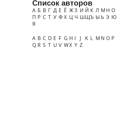
Список авторов
А
Б
В
Г
Д
Е
Ё
Ж
З
И
Й
К
Л
М
Н
О
П
Р
С
Т
У
Ф
Х
Ц
Ч
Ш
Щ
Ъ
Ы
Ь
Э
Ю
Я
A
B
C
D
E
F
G
H
I
J
K
L
M
N
O
P
Q
R
S
T
U
V
W
X
Y
Z