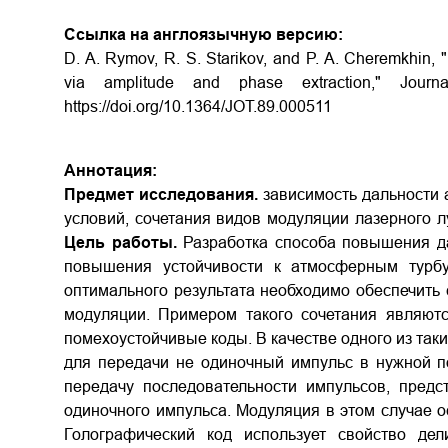
Ссылка на англоязычную версию:
D. A. Rymov, R. S. Starikov, and P. A. Cheremkhin, 
via amplitude and phase extraction," Journa
https://doi.org/10.1364/JOT.89.000511
Аннотация:
Предмет исследования.
зависимость дальности 
условий, сочетания видов модуляции лазерного л
Цель работы.
Разработка способа повышения д
повышения устойчивости к атмосферным турб
оптимального результата необходимо обеспечить 
модуляции. Примером такого сочетания являют
помехоустойчивые коды. В качестве одного из так
для передачи не одиночный импульс в нужной по
передачу последовательности импульсов, пред
одиночного импульса. Модуляция в этом случае о
Голографический код использует свойство де