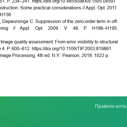
51. P. 234–241. https://doi.org/10.48550/arXiv.1505.04597
nstruction: Some practical considerations // Appl. Opt. 2011.
00H136
, Depeursinge C. Suppression of the zero-order term in off-
iltering // Appl. Opt. 2009. V. 48. P. H186–H195.
mage quality assessment: From error visibility to structural
№ 4. P. 600–612. https://doi.org/10.1109/TIP.2003.819861
Image Processing, 4th ed.
N.Y.: Pearson, 2018. 1022 p.
Правила испо