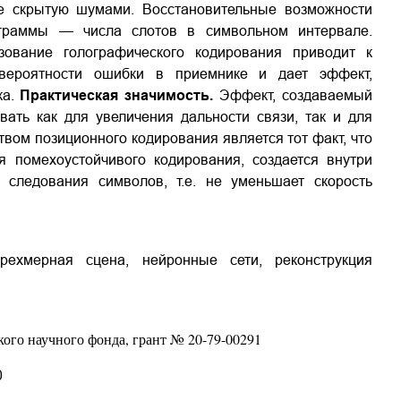
е скрытую шумами. Восстановительные возможности
ограммы — числа слотов в символьном интервале.
зование голографического кодирования приводит к
вероятности ошибки в приемнике и дает эффект,
ка.
Практическая значимость.
Эффект, создаваемый
ать как для увеличения дальности связи, так и для
ом позиционного кодирования является тот факт, что
 помехоустойчивого кодирования, создается внутри
 следования символов, т.е. не уменьшает скорость
рехмерная сцена, нейронные сети, реконструкция
ого научного фонда, грант № 20-79-00291
0