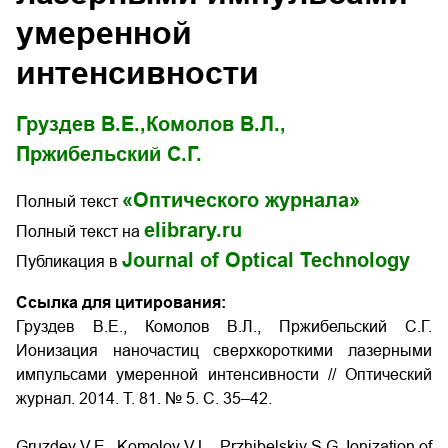
умеренной
интенсивности
Груздев В.Е.,
Комолов В.Л.,
Пржибельский С.Г.
«Оптического журнала»
Полный текст
elibrary.ru
Полный текст на
Journal of Optical Technology
Публикация в
Ссылка для цитирования:
Груздев В.Е., Комолов В.Л., Пржибельский С.Г.
Ионизация наночастиц сверхкороткими лазерными
импульсами умеренной интенсивности
// Оптический
журнал. 2014. Т. 81. № 5. С. 35–42.
Gruzdev V.E., Komolov V.L., Przhibelskiy S.G.
Ionization of