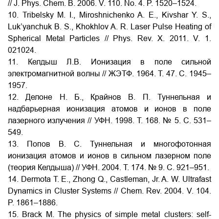
// J. Phys. Chem. B. 2006. V. 110. No. 4. P. 1520–1524.
10. Tribelsky M. I., Miroshnichenko A. E., Kivshar Y. S.,
Luk’yanchuk B. S., Khokhlov A. R. Laser Pulse Heating of
Spherical Metal Particles // Phys. Rev. X. 2011. V. 1.
021024.
11. Келдыш Л.В. Ионизация в поле сильной
электромагнитной волны // ЖЭТФ. 1964. Т. 47. С. 1945–
1957.
12. Делоне Н. Б., Крайнов В. П. Туннельная и
надбарьерная ионизация атомов и ионов в поле
лазерного излучения // УФН. 1998. Т. 168. № 5. С. 531–
549.
13. Попов В. С. Туннельная и многофотонная
ионизация атомов и ионов в сильном лазерном поле
(теория Келдыша) // УФН. 2004. Т. 174. № 9. С. 921–951.
14. Dermota T. E., Zhong Q., Castleman, Jr. A. W. Ultrafast
Dynamics in Cluster Systems // Chem. Rev. 2004. V. 104.
P. 1861–1886.
15. Brack M. The physics of simple metal clusters: self-