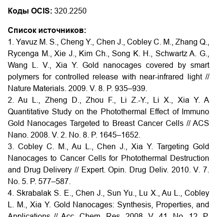
Коды OCIS:
320.2250
Список источников:
1. Yavuz M. S., Cheng Y., Chen J., Cobley C. M., Zhang Q.,
Rycenga M., Xie J., Kim Ch., Song K. H., Schwartz A. G.,
Wang L. V., Xia Y. Gold nanocages covered by smart
polymers for controlled release with near-infrared light //
Nature Materials. 2009. V. 8. P. 935–939.
2. Au L., Zheng D., Zhou F., Li Z.-Y., Li X., Xia Y. A
Quantitative Study on the Photothermal Effect of Immuno
Gold Nanocages Targeted to Breast Cancer Cells // ACS
Nano. 2008. V. 2. No. 8. P. 1645–1652.
3. Cobley C. M., Au L., Chen J., Xia Y. Targeting Gold
Nanocages to Cancer Cells for Photothermal Destruction
and Drug Delivery // Expert. Opin. Drug Deliv. 2010. V. 7.
No. 5. P. 577–587.
4. Skrabalak S. E., Chen J., Sun Yu., Lu X., Au L., Cobley
L. M., Xia Y. Gold Nanocages: Synthesis, Properties, and
Applications // Acc. Chem. Res. 2008. V. 41. No. 12. P.