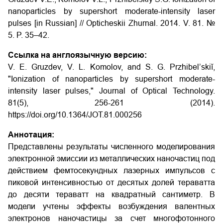
nanoparticles by supershort moderate-intensity laser
pulses
[in Russian] // Opticheskii Zhurnal. 2014. V. 81. №
5. P. 35–42.
Ссылка на англоязычную версию:
V. E. Gruzdev, V. L. Komolov, and S. G. Przhibel’skiĭ,
"Ionization of nanoparticles by supershort moderate-
intensity laser pulses," Journal of Optical Technology.
81(5), 256-261 (2014).
https://doi.org/10.1364/JOT.81.000256
Аннотация:
Представлены результаты численного моделирования
электронной эмиссии из металлических наночастиц под
действием фемтосекундных лазерных импульсов с
пиковой интенсивностью от десятых долей тераватта
до десяти тераватт на квадратный сантиметр. В
модели учтены эффекты возбуждения валентных
электронов наночастицы за счет многофотонного