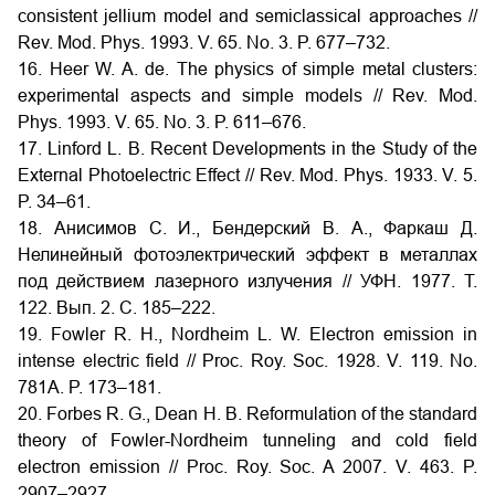
consistent jellium model and semiclassical approaches //
Rev. Mod. Phys. 1993. V. 65. No. 3. P. 677–732.
16. Heer W. A. de. The physics of simple metal clusters:
experimental aspects and simple models // Rev. Mod.
Phys. 1993. V. 65. No. 3. P. 611–676.
17. Linford L. B. Recent Developments in the Study of the
External Photoelectric Effect // Rev. Mod. Phys. 1933. V. 5.
P. 34–61.
18. Анисимов С. И., Бендерский В. А., Фаркаш Д.
Нелинейный фотоэлектрический эффект в металлах
под действием лазерного излучения // УФН. 1977. Т.
122. Вып. 2. С. 185–222.
19. Fowler R. H., Nordheim L. W. Electron emission in
intense electric field // Proc. Roy. Soc. 1928. V. 119. No.
781A. P. 173–181.
20. Forbes R. G., Dean H. B. Reformulation of the standard
theory of Fowler-Nordheim tunneling and cold field
electron emission // Proc. Roy. Soc. A 2007. V. 463. P.
2907–2927.