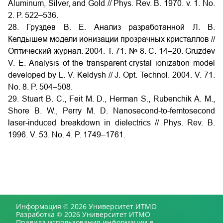
Aluminum, Silver, and Gold // Phys. Rev. B. 1970. v. 1. No.
2. P. 522–536.
28. Груздев В. Е. Анализ разработанной Л. В.
Келдышем модели ионизации прозрачных кристаллов //
Оптический журнал. 2004. Т. 71. № 8. С. 14–20. Gruzdev
V. E. Analysis of the transparent-crystal ionization model
developed by L. V. Keldysh // J. Opt. Technol. 2004. V. 71.
No. 8. P. 504–508.
29. Stuart B. C., Feit M. D., Herman S., Rubenchik A. M.,
Shore B. W., Perry M. D. Nanosecond-to-femtosecond
laser-induced breakdown in dielectrics // Phys. Rev. B.
1996. V. 53. No. 4. P. 1749–1761.
Информация © 2026 Университет ИТМО
Разработка © 2026 Университет ИТМО
Правила использования информации в