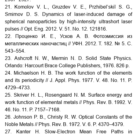
21. Komolov V. L., Gruzdev V. E., Przhibel’skiĭ S. G.,
Smirnov D. S. Dynamics of laser-induced damage of
spherical nanoparticles by high-intensity ultrashort laser
pulses // Opt. Eng. 2012. V. 51. No. 12. 121816.
22. Проценко И. Е., Усков А. В. Фотоэмиссия из
металлических наночастиц // УФН. 2012. Т. 182. № 5. С.
543–554.
23. Ashcroft N. W., Mermin N. D. Solid State Physics.
Orlando: Harcourt Brace College Publishers, 1976. 826 p.
24. Michaelson H. B. The work function of the elements
and its periodicity // J. Appl. Phys. 1977. V. 48. No. 11. P.
4729–4733.
25. Skriver H. L., Rosengaard N. M. Surface energy and
work function of elemental metals // Phys. Rev. B. 1992. V.
46. No. 11. P. 7157–7168.
26. Johnson P. B., Christy R. W. Optical Constants of the
Noble Metals // Phys. Rev. B. 1972. V. 6. P. 4370–4379.
27. Kanter H. Slow-Electron Mean Free Paths in