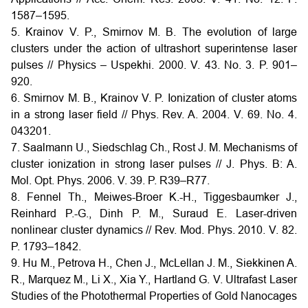
1587–1595.
5. Krainov V. P., Smirnov M. B. The evolution of large
clusters under the action of ultrashort superintense laser
pulses // Physics – Uspekhi. 2000. V. 43. No. 3. P. 901–
920.
6. Smirnov M. B., Krainov V. P. Ionization of cluster atoms
in a strong laser field // Phys. Rev. A. 2004. V. 69. No. 4.
043201.
7. Saalmann U., Siedschlag Ch., Rost J. M. Mechanisms of
cluster ionization in strong laser pulses // J. Phys. B: A.
Mol. Opt. Phys. 2006. V. 39. P. R39–R77.
8. Fennel Th., Meiwes-Broer K.-H., Tiggesbaumker J.,
Reinhard P.-G., Dinh P. M., Suraud E. Laser-driven
nonlinear cluster dynamics // Rev. Mod. Phys. 2010. V. 82.
P. 1793–1842.
9. Hu M., Petrova H., Chen J., McLellan J. M., Siekkinen A.
R., Marquez M., Li X., Xia Y., Hartland G. V. Ultrafast Laser
Studies of the Photothermal Properties of Gold Nanocages