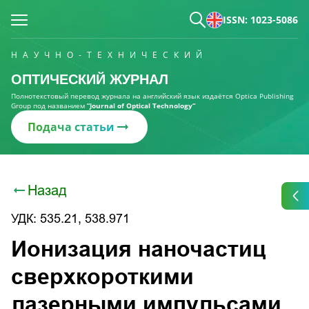
ISSN: 1023-5086
НАУЧНО-ТЕХНИЧЕСКИЙ
ОПТИЧЕСКИЙ ЖУРНАЛ
Полнотекстовый перевод журнала на английский язык издаётся Optica Publishing
Group под названием
“Journal of Optical Technology“
Подача статьи
Назад
УДК: 535.21, 538.971
Ионизация наночастиц
сверхкороткими
лазерными импульсами