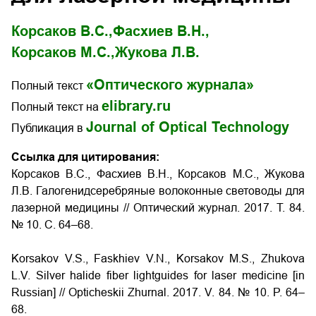
Корсаков В.С.,
Фасхиев В.Н.,
Корсаков М.С.,
Жукова Л.В.
«Оптического журнала»
Полный текст
elibrary.ru
Полный текст на
Journal of Optical Technology
Публикация в
Ссылка для цитирования:
Корсаков В.С., Фасхиев В.Н., Корсаков М.С., Жукова
Л.В. Галогенидсеребряные волоконные световоды для
лазерной медицины
// Оптический журнал. 2017. Т. 84.
№ 10. С. 64–68.
Korsakov V.S., Faskhiev V.N., Korsakov M.S., Zhukova
L.V.
Silver halide fiber lightguides for laser medicine
[in
Russian] // Opticheskii Zhurnal. 2017. V. 84. № 10. P. 64–
68.