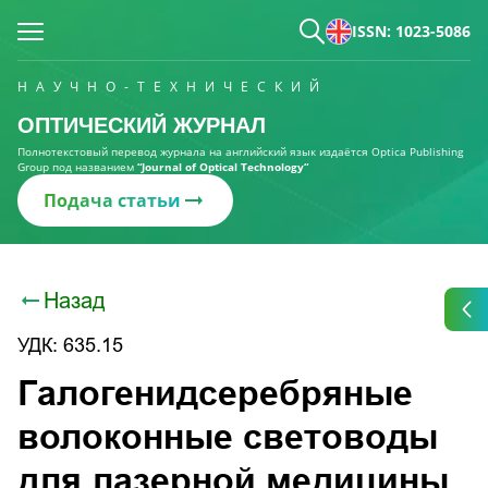
ISSN: 1023-5086
НАУЧНО-ТЕХНИЧЕСКИЙ
ОПТИЧЕСКИЙ ЖУРНАЛ
Полнотекстовый перевод журнала на английский язык издаётся Optica Publishing
Group под названием
“Journal of Optical Technology“
Подача статьи
Назад
УДК: 635.15
Галогенидсеребряные
волоконные световоды
для лазерной медицины