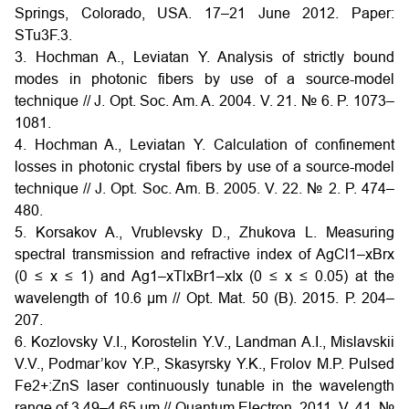
Springs, Colorado, USA. 17–21 June 2012. Paper:
STu3F.3.
3. Hochman A., Leviatan Y. Analysis of strictly bound
modes in photonic fibers by use of a source-model
technique // J. Opt. Soc. Am. A. 2004. V. 21. № 6. P. 1073–
1081.
4. Hochman A., Leviatan Y. Calculation of confinement
losses in photonic crystal fibers by use of a source-model
technique // J. Opt. Soc. Am. B. 2005. V. 22. № 2. P. 474–
480.
5. Korsakov A., Vrublevsky D., Zhukova L. Measuring
spectral transmission and refractive index of AgCl1–xBrx
(0 ≤ x ≤ 1) and Ag1–xTlxBr1–xIx (0 ≤ x ≤ 0.05) at the
wavelength of 10.6 μm // Opt. Mat. 50 (B). 2015. Р. 204–
207.
6. Kozlovsky V.I., Korostelin Y.V., Landman A.I., Mislavskii
V.V., Podmar’kov Y.P., Skasyrsky Y.K., Frolov M.P. Pulsed
Fe2+:ZnS laser continuously tunable in the wavelength
range of 3.49–4.65 μm // Quantum Electron. 2011. V. 41. №