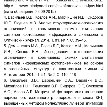
Infrared and Visible FPAs, P roducts and S ervices. URL:
http:// www.teledyne-si.com/ps-infrared-visible-fpas.html
(дата обращения 23.09.2015).
4. Васильев В.В., Козлов А.И., Марчишин И.В., Сидоров
Ю.Г., Якушев М.В. Анализ структурно-технологических
ограничений в кремниевых схемах считывания
сигналов фотодиодов инфракрасного диапазона //
Оптический журнал. 2014. Т. 81. № 7. С. 39–45.
5. Демьяненко М.А., Есаев Д.Г., Козлов А.И., Марчишин
И.В., Овсюк В.Н. Исследование технологических
ограничений в кремниевых схемах считывания
сигналов инфракрасных фотоприемников на основе
многослойных структур с квантовыми ямами //
Автометрия. 2015. Т. 51. № 2. С. 110–118.
6. Васильев В.В., Дворецкий С.А., Варавин В.С.,
Михайлов Н.Н., Ремесник В.Г., Сидоров Ю.Г., Сусляков
А.О., Асеев А.Л. Матричный фотоприемник на основе
варизонного изотипного р–р-перехода в слоях КРТ,
выращенных методом молекулярно-лучевой эпитаксии