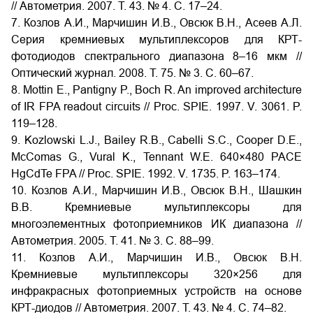
// Автометрия. 2007. Т. 43. № 4. С. 17–24.
7. Козлов А.И., Марчишин И.В., Овсюк В.Н., Асеев А.Л.
Серия кремниевых мультиплексоров для КРТ-
фотодиодов спектрального диапазона 8–16 мкм //
Оптический журнал. 2008. Т. 75. № 3. C. 60–67.
8. Mottin E., Pantigny P., Boch R. An improved architecture
of IR FPA readout circuits // Proc. SPIE. 1997. V. 3061. P.
119–128.
9. Kozlowski L.J., Bailey R.B., Cabelli S.C., Cooper D.E.,
McComas G., Vural K., Tennant W.E. 640×480 PACE
HgCdTe FPA // Proc. SPIE. 1992. V. 1735. P. 163–174.
10. Козлов А.И., Марчишин И.В., Овсюк В.Н., Шашкин
В.В. Кремниевые мультиплексоры для
многоэлементных фотоприемников ИК диапазона //
Автометрия. 2005. Т. 41. № 3. С. 88–99.
11. Козлов А.И., Марчишин И.В., Овсюк В.Н.
Кремниевые мультиплексоры 320×256 для
инфракрасных фотоприемных устройств на основе
КРТ-диодов // Автометрия. 2007. Т. 43. № 4. С. 74–82.