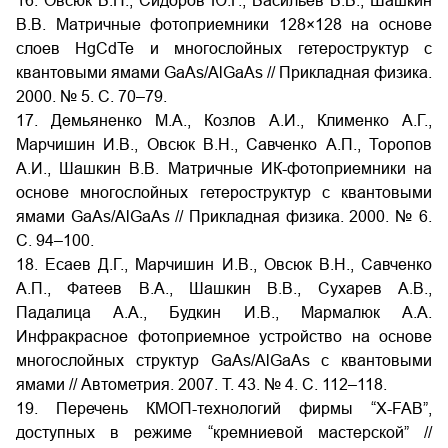
16. Овсюк В.Н., Сидоров Ю.Г., Васильев В.В., Шашкин
В.В. Матричные фотоприемники 128×128 на основе
слоев HgCdTe и многослойных гетероструктур с
квантовыми ямами GaAs/AlGaAs // Прикладная физика.
2000. № 5. С. 70–79.
17. Демьяненко М.А., Козлов А.И., Клименко А.Г.,
Марчишин И.В., Овсюк В.Н., Савченко А.П., Торопов
А.И., Шашкин В.В. Матричные ИК-фотоприемники на
основе многослойных гетероструктур с квантовыми
ямами GaAs/AlGaAs // Прикладная физика. 2000. № 6.
С. 94–100.
18. Есаев Д.Г., Марчишин И.В., Овсюк В.Н., Савченко
А.П., Фатеев В.А., Шашкин В.В., Сухарев А.В.,
Падалица А.А., Будкин И.В., Мармалюк А.А.
Инфракрасное фотоприемное устройство на основе
многослойных структур GaAs/AlGaAs с квантовыми
ямами // Автометрия. 2007. Т. 43. № 4. С. 112–118.
19. Перечень КМОП-технологий фирмы “X-FAB”,
доступных в режиме “кремниевой мастерской” //