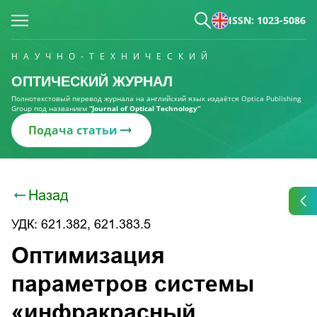
ISSN: 1023-5086
НАУЧНО-ТЕХНИЧЕСКИЙ
ОПТИЧЕСКИЙ ЖУРНАЛ
Полнотекстовый перевод журнала на английский язык издаётся Optica Publishing
Group под названием
“Journal of Optical Technology“
Подача статьи
Назад
УДК: 621.382, 621.383.5
Оптимизация
параметров системы
«инфракрасный