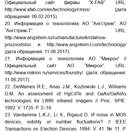
Официальный сайт фирмы ”X-FAB”. URL:
http://www.xfab.com/en/technology/cmos/ (дата
обращения: 06.02.2015).
20. Информация о технологиях АО “Ангстрем”, АО
“Ангстрем-Т”. URL:
http://www.angstrem.ru/ru/manufacture/kristalnoe-
proizvodstvo и http://www.angstrem-t.com/technology/
(дата обращения: 11.06.2017).
21. Информация о технологиях АО “Микрон” //
Официальный сайт АО “Микрон”. URL:
http://www.mikron.ru/services/foundry/ (дата обращения:
11.06.2017).
22. DeWames R.E., Arias J.M., Kozlowski L.J., Williams
G.M. An assessment of HgCdTe and GaAs/GaAlAs
technologies for LWIR infrared imagers // Proc. SPIE.
1992. V. 1735. P. 2–16.
23. Vandamme L.K.J., Li X., Rigaud D. l/f noise in MOS
devices, vobility or number fluctuations? // IEEE
Transactions on Electron Devices. 1994. V. 41. № 11. P.