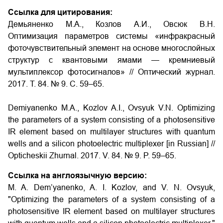
Ссылка для цитирования:
Демьяненко М.А., Козлов А.И., Овсюк В.Н.
Оптимизация параметров системы «инфракрасный
фоточувствительный элемент на основе многослойных
структур с квантовыми ямами — кремниевый
мультиплексор фотосигналов»
// Оптический журнал.
2017. Т. 84. № 9. С. 59–65.
Demiyanenko M.A., Kozlov A.I., Ovsyuk V.N.
Optimizing
the parameters of a system consisting of a photosensitive
IR element based on multilayer structures with quantum
wells and a silicon photoelectric multiplexer
[in Russian] //
Opticheskii Zhurnal. 2017. V. 84. № 9. P. 59–65.
Ссылка на англоязычную версию:
M. A. Dem’yanenko, A. I. Kozlov, and V. N. Ovsyuk,
"Optimizing the parameters of a system consisting of a
photosensitive IR element based on multilayer structures