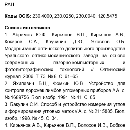
РАН.
Коды OCIS:
230.4000, 230.0250, 230.0040, 120.5475
Список источников:
1. Абрамов Ю.Ф., Кирьянов В.П., Кирьянов А.В.,
Кокарев С.А., Кручинин Д.Ю., Яковлев О.Б.
Модернизация оптического делительного производства
Уральского оптико-механического завода на основе
современных лазерно-компьютерных и
фотолитографических технологий // Оптический
журнал. 2006. Т. 73. № 8. C. 61–65.
2. Яхилевич Б.Ц., Фомкин Ю.В. Устройство для
контроля дорожек лимбов угломерных приборов // А. с.
№ 1689756. Бюл. изобр. 1991. № 41. С. 65.
3. Бакулин С.И. Способ и устройство измерения углов
и формирования угловых меток // А. с. № 2115885. Бюл.
изобр. 1998. № 45. С. 34.
4. Кирьянов А.В., Кирьянов В.П., Волохов И.В., Бобков