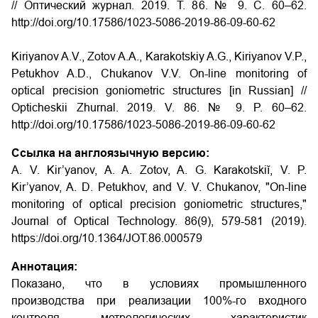
// Оптический журнал. 2019. Т. 86. № 9. С. 60–62.
http://doi.org/10.17586/1023-5086-2019-86-09-60-62
Kiriyanov A.V., Zotov A.A., Karakotskiy A.G., Kiriyanov V.P.,
Petukhov A.D., Chukanov V.V. On-line monitoring of
optical precision goniometric structures
[in Russian] //
Opticheskii Zhurnal. 2019. V. 86. № 9. P. 60–62.
http://doi.org/10.17586/1023-5086-2019-86-09-60-62
Ссылка на англоязычную версию:
A. V. Kir’yanov, A. A. Zotov, A. G. Karakotskiĭ, V. P.
Kir’yanov, A. D. Petukhov, and V. V. Chukanov, "On-line
monitoring of optical precision goniometric structures,"
Journal of Optical Technology. 86(9), 579-581 (2019).
https://doi.org/10.1364/JOT.86.000579
Аннотация:
Показано, что в условиях промышленного
производства при реализации 100%-го входного
контроля метрологических характеристик